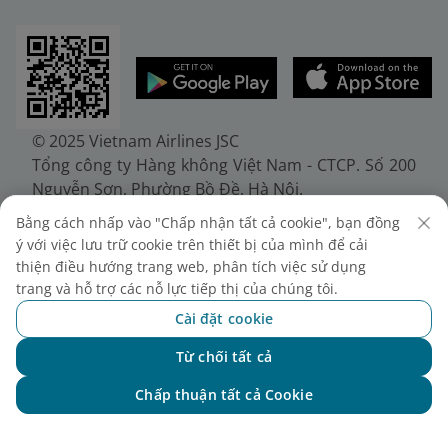
© 2025 Vietnam Airlines JSC
Tổng công ty Hàng không Việt Nam - CTCP. Số 200
Nguyễn Sơn, Phường Bồ Đề, Hà Nội.
Điện thoại: (+84-24) 38272289. Fax: (+84-24)
Bằng cách nhấp vào "Chấp nhận tất cả cookie", bạn đồng
38722375
ý với việc lưu trữ cookie trên thiết bị của mình để cải
Giấy chứng nhận đăng ký doanh nghiệp, mã số
thiện điều hướng trang web, phân tích việc sử dụng
doanh nghiệp 0100107518, đăng ký lần đầu ngày
trang và hỗ trợ các nỗ lực tiếp thị của chúng tôi.
30/6/2010, đăng ký thay đổi lần thứ 10 ngày
Cài đặt cookie
24/7/2025, cấp bởi Sở Tài chính Thành phố Hà Nội.
Từ chối tất cả
Chat với NEO
Chấp thuận tất cả Cookie