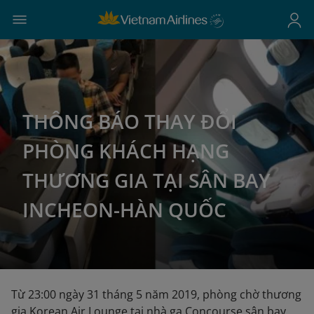
THÔNG BÁO THAY ĐỔI
PHÒNG KHÁCH HẠNG
THƯƠNG GIA TẠI SÂN BAY
INCHEON-HÀN QUỐC
Từ 23:00 ngày 31 tháng 5 năm 2019, phòng chờ thương
gia Korean Air Lounge tại nhà ga Concourse sân bay