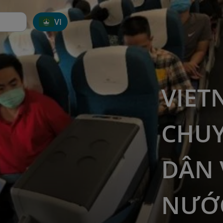
VI
VIET
CHUY
DÂN 
NƯỚ