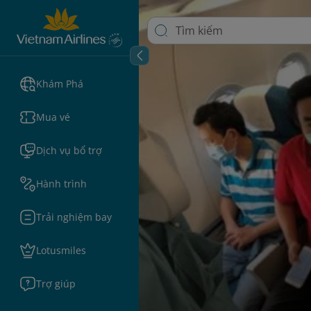
Khám Phá
Mua vé
Dịch vụ bổ trợ
Hành trình
Trải nghiệm bay
Lotusmiles
Trợ giúp