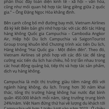
phần thúc đẩy toàn diện kinh tế - xã hội – văn hóa,
cũng như mối quan hệ hợp tác láng giềng giữa 2 quốc
gia.” – Ông Đặng Ngọc Hòa khẳng định.
Bên cạnh công bố mở đường bay mới, Vietnam Airlines
đã ký kết Biên bản ghi nhớ hợp tác với các đối tác Hãng
hàng không Quốc gia Campuchia – Cambodia Angkor
Air, Hiệp hội Du lịch Campuchia và SaigonTourist
Group trong khuôn khổ Chương trình xúc tiến Du lịch,
Hàng không “Hai Quốc gia - Một điểm đến”. Theo đó,
Vietnam Airlines sẽ phối hợp với các đối tác để tăng
cường xúc tiến du lịch hai chiều, hỗ trợ lẫn nhau trong
các hoạt động quảng bá, tiếp thị và hợp tác sản phẩm,
dịch vụ hàng không.
Campuchia là một thị trường giàu tiềm năng đối với
ngành hàng không, du lịch. Trong hơn 30 năm khai
thác, tổng thị trường hàng không hai nước đạt bình
quân 450.000 khách mỗi năm, tăng trưởng trung bình
24%/năm. Việt Nam đứng thứ hai về lượng du khách tới
Campuchia với hơn 1 triệu lượt vào năm 2023 . Ở chiều