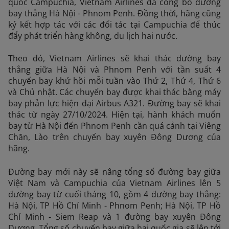
quốc Campuchia, Vietnam Airlines đã công bố đường
bay thẳng Hà Nội - Phnom Penh. Đồng thời, hãng cũng
ký kết hợp tác với các đối tác tại Campuchia để thúc
đẩy phát triển hàng không, du lịch hai nước.
Theo đó, Vietnam Airlines sẽ khai thác đường bay
thẳng giữa Hà Nội và Phnom Penh với tần suất 4
chuyến bay khứ hồi mỗi tuần vào Thứ 2, Thứ 4, Thứ 6
và Chủ nhật. Các chuyến bay được khai thác bằng máy
bay phản lực hiện đại Airbus A321. Đường bay sẽ khai
thác từ ngày 27/10/2024. Hiện tại, hành khách muốn
bay từ Hà Nội đến Phnom Penh cần quá cảnh tại Viêng
Chăn, Lào trên chuyến bay xuyên Đông Dương của
hãng.
Đường bay mới này sẽ nâng tổng số đường bay giữa
Việt Nam và Campuchia của Vietnam Airlines lên 5
đường bay từ cuối tháng 10, gồm 4 đường bay thẳng:
Hà Nội, TP Hồ Chí Minh - Phnom Penh; Hà Nội, TP Hồ
Chí Minh - Siem Reap và 1 đường bay xuyên Đông
Dương. Tổng số chuyến bay giữa hai quốc gia sẽ lên tới