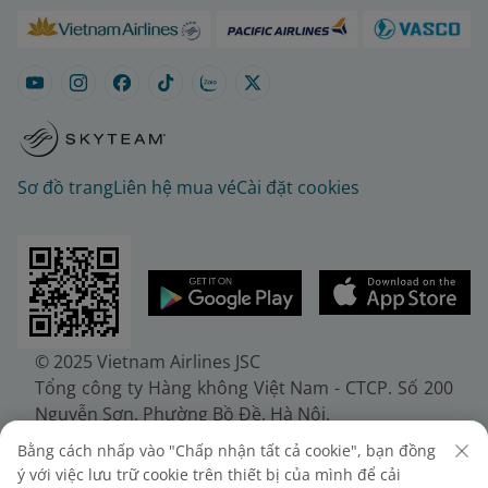
Sơ đồ trang
Liên hệ mua vé
Cài đặt cookies
© 2025 Vietnam Airlines JSC
Tổng công ty Hàng không Việt Nam - CTCP. Số 200
Nguyễn Sơn, Phường Bồ Đề, Hà Nội.
Điện thoại: (+84-24) 38272289. Fax: (+84-24)
Bằng cách nhấp vào "Chấp nhận tất cả cookie", bạn đồng
38722375
ý với việc lưu trữ cookie trên thiết bị của mình để cải