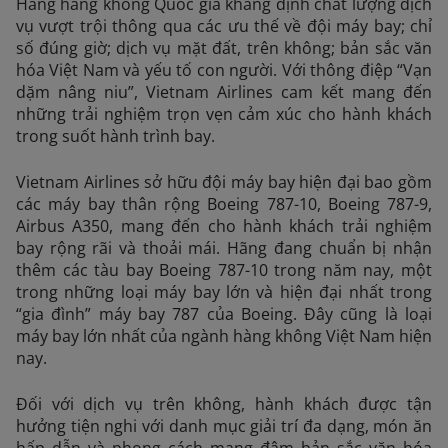
Hãng hàng không Quốc gia khẳng định chất lượng dịch
vụ vượt trội thông qua các ưu thế về đội máy bay; chỉ
số đúng giờ; dịch vụ mặt đất, trên không; bản sắc văn
hóa Việt Nam và yếu tố con người. Với thông điệp “Vạn
dặm nâng niu”, Vietnam Airlines cam kết mang đến
những trải nghiệm trọn vẹn cảm xúc cho hành khách
trong suốt hành trình bay.
Vietnam Airlines sở hữu đội máy bay hiện đại bao gồm
các máy bay thân rộng Boeing 787-10, Boeing 787-9,
Airbus A350, mang đến cho hành khách trải nghiệm
bay rộng rãi và thoải mái. Hãng đang chuẩn bị nhận
thêm các tàu bay Boeing 787-10 trong năm nay, một
trong những loại máy bay lớn và hiện đại nhất trong
“gia đình” máy bay 787 của Boeing. Đây cũng là loại
máy bay lớn nhất của ngành hàng không Việt Nam hiện
nay.
Đối với dịch vụ trên không, hành khách được tận
hưởng tiện nghi với danh mục giải trí đa dạng, món ăn
hấp dẫn và phong cách mang đậm bản sắc văn hóa