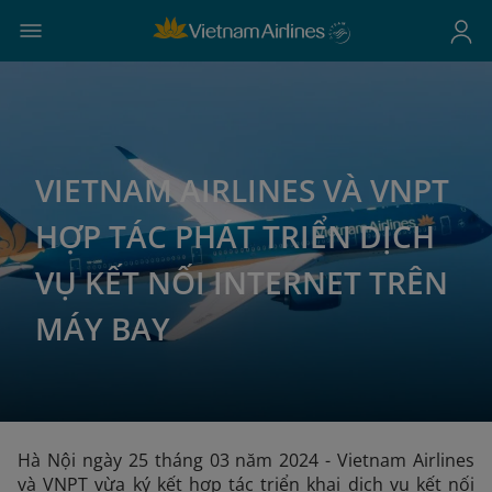
VIETNAM AIRLINES VÀ VNPT
HỢP TÁC PHÁT TRIỂN DỊCH
VỤ KẾT NỐI INTERNET TRÊN
MÁY BAY
Hà Nội ngày 25 tháng 03 năm 2024 - Vietnam Airlines
và VNPT vừa ký kết hợp tác triển khai dịch vụ kết nối