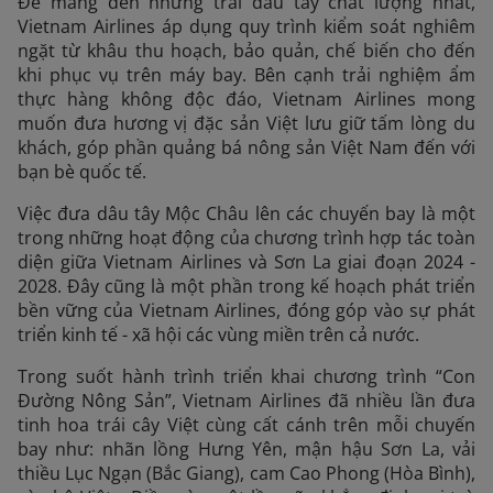
Để mang đến những trái dâu tây chất lượng nhất,
Vietnam Airlines áp dụng quy trình kiểm soát nghiêm
ngặt từ khâu thu hoạch, bảo quản, chế biến cho đến
khi phục vụ trên máy bay. Bên cạnh trải nghiệm ẩm
thực hàng không độc đáo, Vietnam Airlines mong
muốn đưa hương vị đặc sản Việt lưu giữ tấm lòng du
khách, góp phần quảng bá nông sản Việt Nam đến với
bạn bè quốc tế.
Việc đưa dâu tây Mộc Châu lên các chuyến bay là một
trong những hoạt động của chương trình hợp tác toàn
diện giữa Vietnam Airlines và Sơn La giai đoạn 2024 -
2028. Đây cũng là một phần trong kế hoạch phát triển
bền vững của Vietnam Airlines, đóng góp vào sự phát
triển kinh tế - xã hội các vùng miền trên cả nước.
Trong suốt hành trình triển khai chương trình “Con
Đường Nông Sản”, Vietnam Airlines đã nhiều lần đưa
tinh hoa trái cây Việt cùng cất cánh trên mỗi chuyến
bay như: nhãn lồng Hưng Yên, mận hậu Sơn La, vải
thiều Lục Ngạn (Bắc Giang), cam Cao Phong (Hòa Bình),