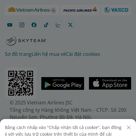
Sơ đồ trang
Liên hệ mua vé
Cài đặt cookies
© 2025 Vietnam Airlines JSC
Tổng công ty Hàng không Việt Nam - CTCP. Số 200
Nguyễn Sơn, Phường Bồ Đề, Hà Nội.
Điện thoại: (+84-24) 38272289. Fax: (+84-24)
Bằng cách nhấp vào "Chấp nhận tất cả cookie", bạn đồng
38722375
ý với việc lưu trữ cookie trên thiết bị của mình để cải