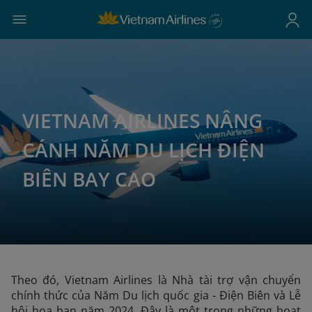
VIETNAM AIRLINES NÂNG
CÁNH NĂM DU LỊCH ĐIỆN
BIÊN BAY CAO
Theo đó, Vietnam Airlines là Nhà tài trợ vận chuyển
chính thức của Năm Du lịch quốc gia - Điện Biên và Lễ
hội hoa ban năm 2024. Đây là một trong những hoạt