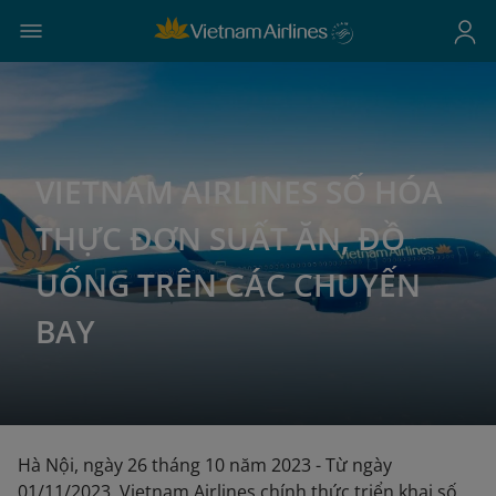
VIETNAM AIRLINES SỐ HÓA
THỰC ĐƠN SUẤT ĂN, ĐỒ
UỐNG TRÊN CÁC CHUYẾN
BAY
Hà Nội, ngày 26 tháng 10 năm 2023 - Từ ngày
01/11/2023, Vietnam Airlines chính thức triển khai số