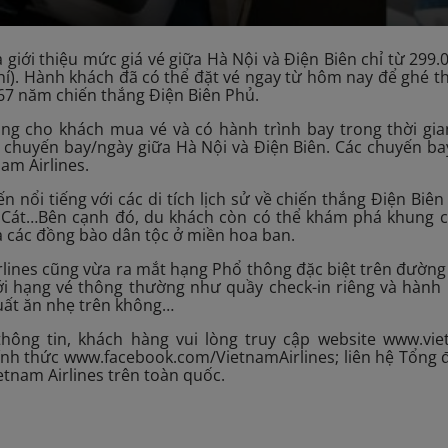
a giới thiệu mức giá vé giữa Hà Nội và Điện Biên chỉ từ 29
í). Hành khách đã có thể đặt vé ngay từ hôm nay để ghé 
 67 năm chiến thắng Điện Biên Phủ.
ng cho khách mua vé và có hành trình bay trong thời gia
03 chuyến bay/ngày giữa Hà Nội và Điện Biên. Các chuyến 
am Airlines.
n nổi tiếng với các di tích lịch sử về chiến thắng Điện Bi
 Cát…Bên cạnh đó, du khách còn có thể khám phá khung c
 các đồng bào dân tộc ở miền hoa ban.
rlines cũng vừa ra mắt hạng Phổ thông đặc biệt trên đường
ới hạng vé thông thường như quầy check-in riêng và hành 
uất ăn nhẹ trên không…
hông tin, khách hàng vui lòng truy cập website www.vi
hính thức www.facebook.com/VietnamAirlines; liên hệ Tổng
etnam Airlines trên toàn quốc.