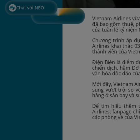
Chat với NEO
Vietnam Airlines vừ
đã bao gồm thuế, ph
của tuần lễ kỷ niệm
Chương trình áp dụ
Airlines khai thác 
thành viên của Vietn
Điện Biên là điểm đế
chiến dịch, hầm Đờ
văn hóa độc đáo của
Mới đây, Vietnam Ai
sung vượt trội so v
hàng ở sân bay và s
Để tìm hiểu thêm t
Airlines; fanpage c
các phòng vé của Vi