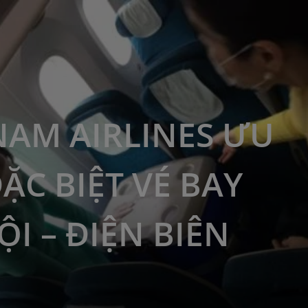
NAM AIRLINES ƯU
ĐẶC BIỆT VÉ BAY
ỘI – ĐIỆN BIÊN