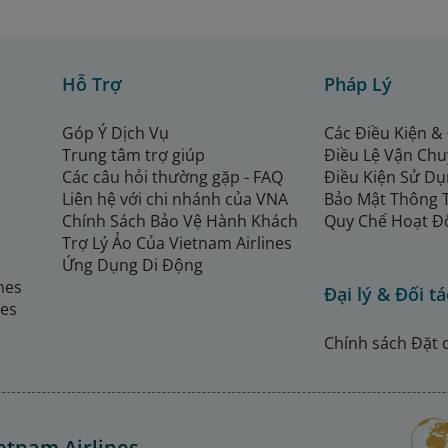
Hỗ Trợ
Pháp Lý
Góp Ý Dịch Vụ
Các Điều Kiện &
Trung tâm trợ giúp
Điều Lệ Vận Ch
Các câu hỏi thường gặp - FAQ
Điều Kiện Sử Dụ
Liên hệ với chi nhánh của VNA
Bảo Mật Thông 
Chính Sách Bảo Vệ Hành Khách
Quy Chế Hoạt Đ
Trợ Lý Ảo Của Vietnam Airlines
Ứng Dụng Di Động
ines
Đại lý & Đối tá
nes
Chính sách Đặt 
etnam Airlines