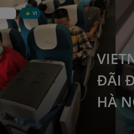
VI
VIET
ĐÃI 
HÀ N