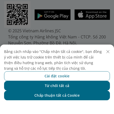
© 2025 Vietnam Airlines JSC
Tổng công ty Hàng không Việt Nam - CTCP. Số 200
Nguyễn Sơn, Phường Bồ Đề, Hà Nội.
Điện thoại: (+84-24) 38272289. Fax: (+84-24)
Bằng cách nhấp vào "Chấp nhận tất cả cookie", bạn đồng
38722375
ý với việc lưu trữ cookie trên thiết bị của mình để cải
Giấy chứng nhận đăng ký doanh nghiệp, mã số
thiện điều hướng trang web, phân tích việc sử dụng
doanh nghiệp 0100107518, đăng ký lần đầu ngày
trang và hỗ trợ các nỗ lực tiếp thị của chúng tôi.
30/6/2010, đăng ký thay đổi lần thứ 10 ngày
Cài đặt cookie
24/7/2025, cấp bởi Sở Tài chính Thành phố Hà Nội.
Từ chối tất cả
Chat với NEO
Chấp thuận tất cả Cookie