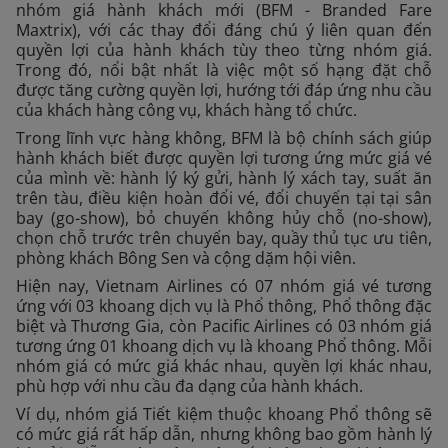
nhóm giá hành khách mới (BFM - Branded Fare
Maxtrix), với các thay đổi đáng chú ý liên quan đến
quyền lợi của hành khách tùy theo từng nhóm giá.
Trong đó, nổi bật nhất là việc một số hạng đặt chỗ
được tăng cường quyền lợi, hướng tới đáp ứng nhu cầu
của khách hàng công vụ, khách hàng tổ chức.
Trong lĩnh vực hàng không, BFM là bộ chính sách giúp
hành khách biết được quyền lợi tương ứng mức giá vé
của mình về: hành lý ký gửi, hành lý xách tay, suất ăn
trên tàu, điều kiện hoàn đổi vé, đổi chuyến tại tại sân
bay (go-show), bỏ chuyến không hủy chỗ (no-show),
chọn chỗ trước trên chuyến bay, quầy thủ tục ưu tiên,
phòng khách Bông Sen và cộng dặm hội viên.
Hiện nay, Vietnam Airlines có 07 nhóm giá vé tương
ứng với 03 khoang dịch vụ là Phổ thông, Phổ thông đặc
biệt và Thương Gia, còn Pacific Airlines có 03 nhóm giá
tương ứng 01 khoang dịch vụ là khoang Phổ thông. Mỗi
nhóm giá có mức giá khác nhau, quyền lợi khác nhau,
phù hợp với nhu cầu đa dạng của hành khách.
Ví dụ, nhóm giá Tiết kiệm thuộc khoang Phổ thông sẽ
có mức giá rất hấp dẫn, nhưng không bao gồm hành lý