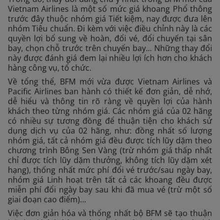
Vietnam Airlines là một số mức giá khoang Phổ thông
trước đây thuộc nhóm giá Tiết kiệm, nay được đưa lên
nhóm Tiêu chuẩn. Đi kèm với việc điều chỉnh này là các
quyền lợi bổ sung về hoàn, đổi vé, đổi chuyến tại sân
bay, chọn chỗ trước trên chuyến bay... Những thay đổi
này được đánh giá đem lại nhiều lợi ích hơn cho khách
hàng công vụ, tổ chức.
Về tổng thể, BFM mới vừa được Vietnam Airlines và
Pacific Airlines ban hành có thiết kế đơn giản, dễ nhớ,
dễ hiểu và thông tin rõ ràng về quyền lợi của hành
khách theo từng nhóm giá. Các nhóm giá của 02 hãng
có nhiều sự tương đồng để thuận tiện cho khách sử
dụng dịch vụ của 02 hãng, như: đồng nhất số lượng
nhóm giá, tất cả nhóm giá đều được tích lũy dặm theo
chương trình Bông Sen Vàng (trừ nhóm giá thấp nhất
chỉ được tích lũy dặm thưởng, không tích lũy dặm xét
hạng), thống nhất mức phí đổi vé trước/sau ngày bay,
nhóm giá Linh hoạt trên tất cả các khoang đều được
miễn phí đổi ngày bay sau khi đã mua vé (trừ một số
giai đoạn cao điểm)…
Việc đơn giản hóa và thống nhất bộ BFM sẽ tạo thuận