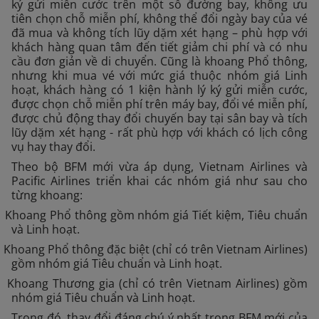
ký gửi miễn cước trên một số đường bay, không ưu
tiên chọn chỗ miễn phí, không thể đổi ngày bay của vé
đã mua và không tích lũy dặm xét hạng – phù hợp với
khách hàng quan tâm đến tiết giảm chi phí và có nhu
cầu đơn giản về di chuyển. Cũng là khoang Phổ thông,
nhưng khi mua vé với mức giá thuộc nhóm giá Linh
hoạt, khách hàng có 1 kiện hành lý ký gửi miễn cước,
được chọn chỗ miễn phí trên máy bay, đổi vé miễn phí,
được chủ động thay đổi chuyến bay tại sân bay và tích
lũy dặm xét hạng - rất phù hợp với khách có lịch công
vụ hay thay đổi.
Theo bộ BFM mới vừa áp dụng, Vietnam Airlines và
Pacific Airlines triển khai các nhóm giá như sau cho
từng khoang:
­ Khoang Phổ thông gồm nhóm giá Tiết kiệm, Tiêu chuẩn
và Linh hoạt.
 Khoang Phổ thông đặc biệt (chỉ có trên Vietnam Airlines)
gồm nhóm giá Tiêu chuẩn và Linh hoạt.
­ Khoang Thương gia (chỉ có trên Vietnam Airlines) gồm
nhóm giá Tiêu chuẩn và Linh hoạt.
Trong đó, thay đổi đáng chú ý nhất trong BFM mới của