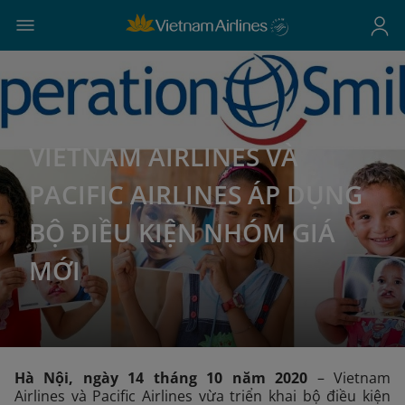
VIETNAM AIRLINES VÀ
PACIFIC AIRLINES ÁP DỤNG
BỘ ĐIỀU KIỆN NHÓM GIÁ
MỚI
Hà Nội, ngày 14 tháng 10 năm 2020
– Vietnam
Airlines và Pacific Airlines vừa triển khai bộ điều kiện