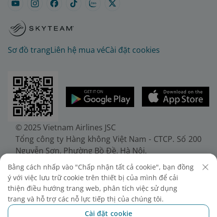
Sơ đồ trang
Liên hệ mua vé
Cài đặt cookies
© 2025 Vietnam Airlines JSC
Tổng công ty Hàng không Việt Nam - CTCP. Số 200
Nguyễn Sơn, Phường Bồ Đề, Hà Nội.
Điện thoại: (+84-24) 38272289. Fax: (+84-24)
Bằng cách nhấp vào "Chấp nhận tất cả cookie", bạn đồng
38722375
ý với việc lưu trữ cookie trên thiết bị của mình để cải
Giấy chứng nhận đăng ký doanh nghiệp, mã số
thiện điều hướng trang web, phân tích việc sử dụng
doanh nghiệp 0100107518, đăng ký lần đầu ngày
trang và hỗ trợ các nỗ lực tiếp thị của chúng tôi.
30/6/2010, đăng ký thay đổi lần thứ 10 ngày
Cài đặt cookie