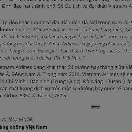
 lãnh đạo hai thành phố, Sở Du lịch và đại diện Vietnam 
ại Lễ đón khách quốc tế đầu tiên đến Hà Nội trong năm 201
lines
cho biết:
“Vietnam Airlines tự hào là Hãng hàng không Quốc
h du lịch Việt Nam góp phần quảng bá hình ảnh, đất nước, con ng
g đường bay dài hạn, Vietnam Airlines sẽ ngày càng phục vụ tốt
hời, chúng tôi cam kết sẽ phối hợp chặt chẽ với Tổng cục Du lịch,
n nữa lượng khách du lịch đến Việt Nam.”
ietnam Airlines đang khai thác 54 đường bay thẳng giữa Vi
ắc Á, Đông Nam Á. Trong năm 2019, Vietnam Airlines sẽ n
ồ Chí Minh - Bắc Kinh (Trung Quốc), Đà Nẵng - Busan (Hà
ấp chất lượng dịch vụ trên một số đường bay quốc tế bằng 
m Airbus A350 và Boeing 787-9.
###
 vui lòng liên hệ
:
Hàng không Việt Nam