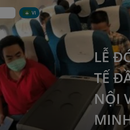
VI
LỄ Đ
TẾ Đ
NỘI 
MIN