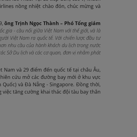
Airlines nồng nhiệt chào đón, chúc mừng và
9,
ông Trịnh Ngọc Thành – Phó Tổng giám
 gia - cầu nối giữa Việt Nam với thế giới, và là
ười Việt Nam ra quốc tế. Với chiến lược đầu tư
 hơn nhu cầu của hành khách du lịch trong nước
 các Sở Du lịch và các cơ quan, đơn vị nhằm phát
ệt Nam và 29 điểm đến quốc tế tại châu Âu,
ghiên cứu mở các đường bay mới ở khu vực
n Quốc) và Đà Nẵng - Singapore. Đồng thời,
việc tăng cường khai thác đội tàu bay thân