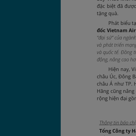
đặc biệt đã được
tặng quà.
Phát biểu t
đốc Vietnam Air
“đại sứ” của ngàn
và phát triển mạn
và quốc tế. Đồng t
động, nâng cao hơ
Hiện nay, V
châu Úc, Đông B
châu Á như TP. H
Hãng cũng nâng c
rộng hiện đại gồ
Thông tin báo chí,
Tổng
C
ông ty 