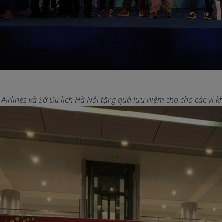
irlines và Sở Du lịch Hà Nội tặng quà lưu niệm cho cho các vị k