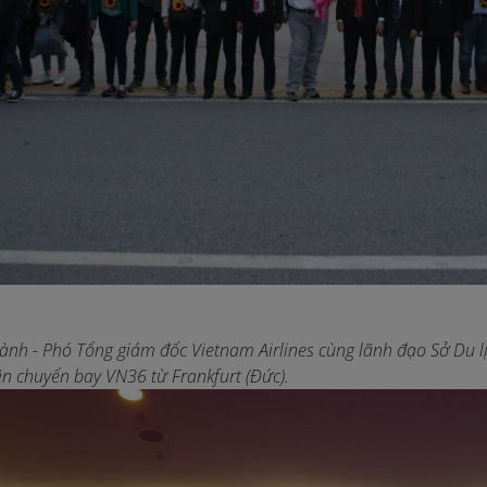
ành - Phó Tổng giám đốc Vietnam Airlines cùng lãnh đạo Sở Du l
ên chuyến bay VN36 từ Frankfurt (Đức).