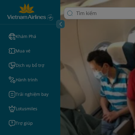
Khám Phá
Mua vé
Dịch vụ bổ trợ
Hành trình
Trải nghiệm bay
Lotusmiles
Trợ giúp