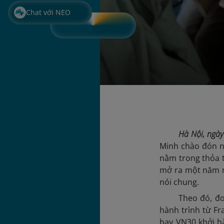
Chat với NEO
Hà Nội, ngà
Minh chào đón n
nằm trong thỏa t
mở ra một năm mớ
nói chung.
Theo đó, đo
hành trình từ Fr
bay VN30 khởi hà