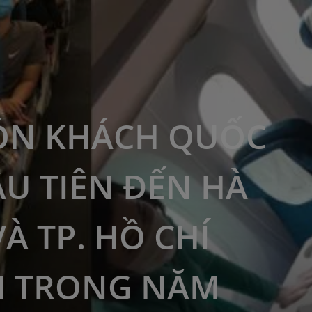
ÓN KHÁCH QUỐC
ẦU TIÊN ĐẾN HÀ
VÀ TP. HỒ CHÍ
H TRONG NĂM