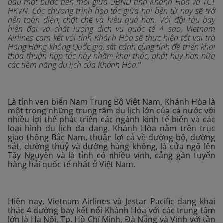
dấu một bước tiến mới giữa UBND tỉnh Khánh Hòa và TCT
HKVN. Các chương trình hợp tác giữa hai bên từ nay sẽ trở
nên toàn diện, chặt chẽ và hiệu quả hơn. Với đội tàu bay
hiện đại và chất lượng dịch vụ quốc tế 4 sao, Vietnam
Airlines cam kết với tỉnh Khánh Hòa sẽ thực hiện tốt vai trò
Hãng Hàng không Quốc gia, sát cánh cùng tỉnh để triển khai
thỏa thuận hợp tác này nhằm khai thác, phát huy hơn nữa
các tiềm năng du lịch của Khánh Hòa.
”
Là tỉnh ven biển Nam Trung Bộ Việt Nam, Khánh Hòa là
một trong những trung tâm du lịch lớn của cả nước với
nhiều lợi thế phát triển các ngành kinh tế biển và các
loại hình du lịch đa dạng. Khánh Hòa nằm trên trục
giao thông Bắc Nam, thuận lợi cả về đường bộ, đường
sắt, đường thuỷ và đường hàng không, là cửa ngõ lên
Tây Nguyên và là tỉnh có nhiều vịnh, cảng gần tuyến
hàng hải quốc tế nhất ở Việt Nam.
Hiện nay, Vietnam Airlines và Jestar Pacific đang khai
thác 4 đường bay kết nối Khánh Hòa với các trung tâm
lớn là Hà Nội, Tp. Hồ Chí Minh, Đà Nẵng và Vinh với tần