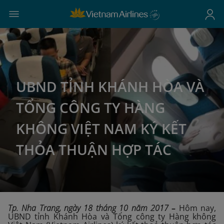
UBND TỈNH KHÁNH HÒA VÀ
TỔNG CÔNG TY HÀNG
KHÔNG VIỆT NAM KÝ KẾT
THỎA THUẬN HỢP TÁC
Tp. Nha Trang, ngày 18 tháng 10 năm 2017
–
Hôm nay,
UBND tỉnh Khánh Hòa và Tổng công ty Hàng không