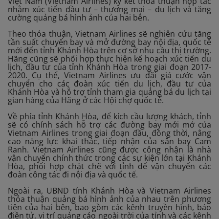
Việt Nam (Vietnam Airlines) ký kết thoả thuận hợp tác
nhằm xúc tiến đầu tư – thương mại – du lịch và tăng
cường quảng bá hình ảnh của hai bên.
Theo thỏa thuận, Vietnam Airlines sẽ nghiên cứu tăng
tần suất chuyến bay và mở đường bay nội địa, quốc tế
mới đến tỉnh Khánh Hòa trên cơ sở nhu cầu thị trường.
Hãng cũng sẽ phối hợp thực hiện kế hoạch xúc tiến du
lịch, đầu tư của tỉnh Khánh Hòa trong giai đoạn 2017-
2020. Cụ thể, Vietnam Airlines ưu đãi giá cước vận
chuyển cho các đoàn xúc tiến du lịch, đầu tư của
Khánh Hòa và hỗ trợ tỉnh tham gia quảng bá du lịch tại
gian hàng của Hãng ở các Hội chợ quốc tế.
Về phía tỉnh Khánh Hòa, để kích cầu lượng khách, tỉnh
sẽ có chính sách hỗ trợ các đường bay mới mở của
Vietnam Airlines trong giai đoạn đầu, đồng thời, nâng
cao năng lực khai thác, tiếp nhận của sân bay Cam
Ranh. Vietnam Airlines cũng được công nhận là nhà
vận chuyển chính thức trong các sự kiện lớn tại Khánh
Hòa, phối hợp chặt chẽ với tỉnh để vận chuyển các
đoàn công tác đi nội địa và quốc tế.
Ngoài ra, UBND tỉnh Khánh Hòa và Vietnam Airlines
thỏa thuận quảng bá hình ảnh của nhau trên phương
tiện của hai bên, bao gồm các kênh truyền hình, báo
điện tử, vị trí quảng cáo ngoài trời của tỉnh và các kênh