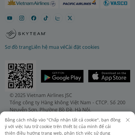
Sơ đồ trang
Liên hệ mua vé
Cài đặt cookies
© 2025 Vietnam Airlines JSC
Tổng công ty Hàng không Việt Nam - CTCP. Số 200
Nguyễn Sơn, Phường Bồ Đề, Hà Nội.
Điện thoại: (+84-24) 38272289. Fax: (+84-24)
Bằng cách nhấp vào "Chấp nhận tất cả cookie", bạn đồng
38722375
ý với việc lưu trữ cookie trên thiết bị của mình để cải
Giấy chứng nhận đăng ký doanh nghiệp, mã số
thiện điều hướng trang web, phân tích việc sử dụng