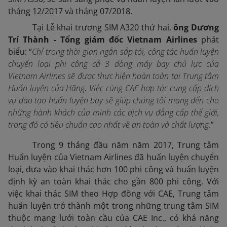
tháng 12/2017 và tháng 07/2018.
Tại Lễ khai trương SIM A320 thứ hai,
ông Dương
Trí Thành - Tổng giám đốc Vietnam Airlines
phát
biểu: “
C
hỉ trong thời gian ngắn sắp tới, công tác huấn luyện
chuyển loại phi công cả 3 dòng máy bay chủ lực của
Vietnam Airlines sẽ được thực hiện hoàn toàn tại Trung tâm
Huấn luyện của Hãng
.
Việc
cùng CAE hợp tác
cung cấp dịch
vụ đào tạo huấn luyện bay sẽ giúp chúng tôi mang đến cho
những hành khách của mình các dịch vụ đẳng cấp thế giới,
trong đó có tiêu chuẩn cao nhất về an toàn và chất lượng.
”
Trong 9 tháng đầu năm năm 2017, Trung tâm
Huấn luyện của Vietnam Airlines đã huấn luyện chuyển
loại, đưa vào khai thác hơn 100 phi công và huấn luyện
định kỳ an toàn khai thác cho gần 800 phi công. Với
việc khai thác SIM theo Hợp đồng với CAE, Trung tâm
huấn luyện trở thành một trong những trung tâm SIM
thuộc mạng lưới toàn cầu của CAE Inc., có khả năng