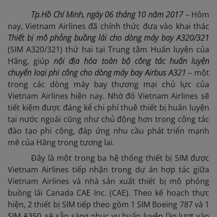
Tp.Hồ Chí Minh, ngày 06 tháng 10 năm 2017
– Hôm
nay, Vietnam Airlines đã chính thức đưa vào khai thác
Thiết bị mô phỏng buồng lái cho dòng máy bay A320/321
(SIM A320/321) thứ hai tại Trung tâm Huấn luyện của
Hãng, giúp
nội địa hóa toàn bộ công tác huấn luyện
chuyển loại phi công cho dòng máy bay Airbus A321
– một
trong các dòng máy bay thương mại chủ lực của
Vietnam Airlines hiện nay. Nhờ đó Vietnam Airlines sẽ
tiết kiệm được đáng kể chi phí thuê thiết bị huấn luyện
tại nước ngoài cũng như chủ động hơn trong công tác
đào tạo phi công, đáp ứng nhu cầu phát triển mạnh
mẽ của Hãng trong tương lai.
Đây là một trong ba hệ thống thiết bị SIM được
Vietnam Airlines tiếp nhận trong dự án hợp tác giữa
Vietnam Airlines và nhà sản xuất thiết bị mô phỏng
buồng lái Canada CAE Inc. (CAE). Theo kế hoạch thực
hiện, 2 thiết bị SIM tiếp theo gồm 1 SIM Boeing 787 và 1
SIM A350, sẽ sẵn sàng phục vụ huấn luyện lần lượt vào