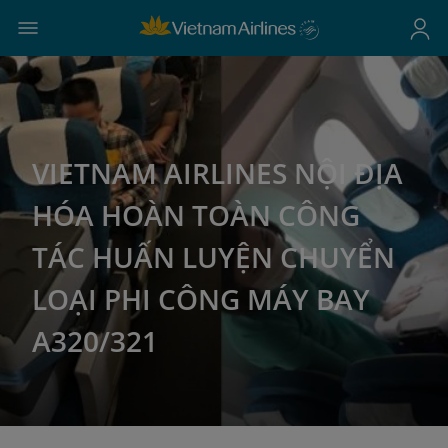
VIETNAM AIRLINES NỘI ĐỊA
HÓA HOÀN TOÀN CÔNG
TÁC HUẤN LUYỆN CHUYỂN
LOẠI PHI CÔNG MÁY BAY
A320/321