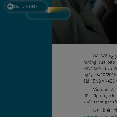
Chat với NEO
Hà Nội, ng
hưởng của bão 
(VN422/423 và V
ngày 05/10/2016
12h15 và VN426 h
Vietnam Air
dõi, cập nhật tì
khách trong trườn
Để biết t
www.vietnamairl