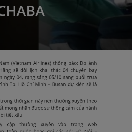
CHABA
Nam (Vietnam Airlines) thông báo: Do ảnh
ng sẽ dời lịch khai thác 04 chuyến bay
 ngày 04, rạng sáng 05/10 sang buổi trưa
ình Tp. Hồ Chí Minh – Busan dự kiến sẽ là
 trong thời gian này nên thường xuyên theo
ng rất mong nhận được sự thông cảm của hành
i tiết xấu.
ruy cập thường xuyên vào trang web
rên toàn quốc hoặc gọi các số: Hà Nội –