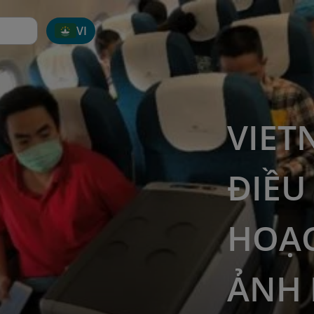
VI
VIET
ĐIỀU
HOẠC
ẢNH