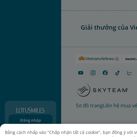
Giải thưởng của Vi
Sơ đồ trang
Liên hệ mua v
Đăng nhập
Đăng ký
Bằng cách nhấp vào "Chấp nhận tất cả cookie", bạn đồng ý với việ