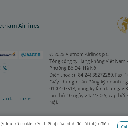
etnam Airlines
© 2025 Vietnam Airlines JSC
Tổng công ty Hàng không Việt Nam -
Phường Bồ Đề, Hà Nội.
Điện thoại: (+84-24) 38272289. Fax: 
Giấy chứng nhận đăng ký doanh ng
0100107518, đăng ký lần đầu ngày 3
lần thứ 10 ngày 24/7/2025, cấp bởi
é
Cài đặt cookies
Nội.
c lưu trữ cookie trên thiết bị của mình để cải thiện điều
Cài