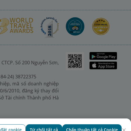
 CTCP. Số 200 Nguyễn Sơn,
(+84-24) 38722375
hiệp, mã số doanh nghiệp
0/6/2010, đăng ký thay đổi
 Sở Tài chính Thành phố Hà
 đặt cookie
Từ chối tất cả
Chấp thuận tất cả Cookie