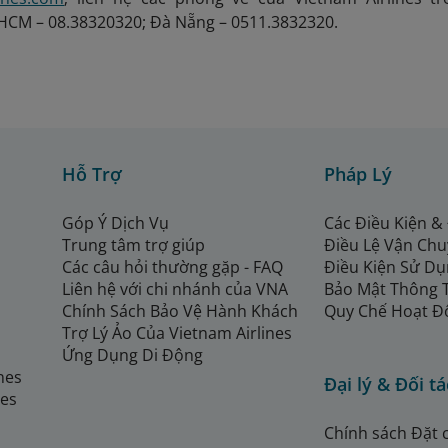
 HCM – 08.38320320; Đà Nẵng – 0511.3832320.
Hỗ Trợ
Pháp Lý
Góp Ý Dịch Vụ
Các Điều Kiện &
Trung tâm trợ giúp
Điều Lệ Vận Ch
Các câu hỏi thường gặp - FAQ
Điều Kiện Sử Dụ
Liên hệ với chi nhánh của VNA
Bảo Mật Thông 
Chính Sách Bảo Vệ Hành Khách
Quy Chế Hoạt Đ
Trợ Lý Ảo Của Vietnam Airlines
Ứng Dụng Di Động
ines
Đại lý & Đối tá
nes
Chính sách Đặt 