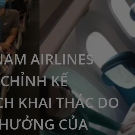
NAM AIRLINES
 CHỈNH KẾ
H KHAI THÁC DO
 HƯỞNG CỦA