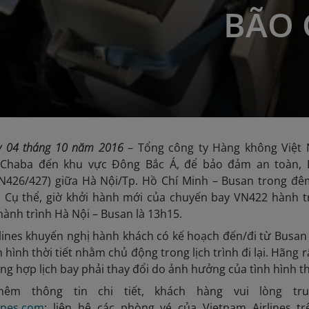
BÃO 
ày
04
tháng
10
năm 2016
– Tổng công ty Hàng không Việt 
Chaba đến khu vực Đông Bắc Á, để bảo đảm an toàn, Hã
N426/427) giữa Hà Nội/Tp. Hồ Chí Minh – Busan trong đêm
. Cụ thể, giờ khởi hành mới của chuyến bay VN422 hành tr
ành trình Hà Nội – Busan là 13h15.
lines khuyến nghị hành khách có kế hoạch đến/đi từ Busan
nh hình thời tiết nhằm chủ động trong lịch trình đi lại. Hã
g hợp lịch bay phải thay đổi do ảnh hưởng của tình hình thờ
hêm thông tin chi tiết, khách hàng vui lòng t
ines.com
; liên hệ các phòng vé của Vietnam Airlines t