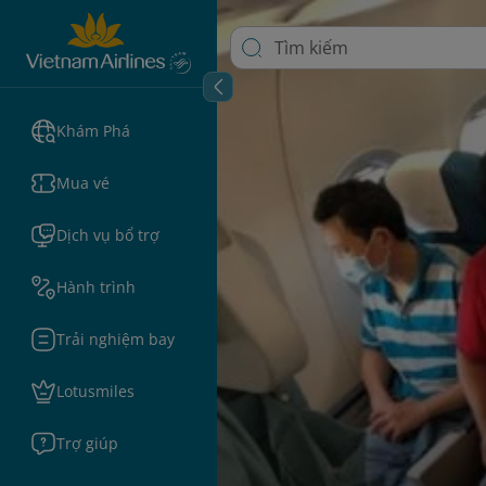
Khám Phá
Mua vé
Dịch vụ bổ trợ
Hành trình
Trải nghiệm bay
Lotusmiles
Trợ giúp