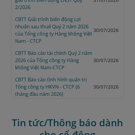
giải trình biến động LNST Quý 
31/07/2026
2/2026
CBTT Giải trình biến động Lợi 
nhuận sau thuế Quý 2 năm 2026 
30/07/2026
của Tổng công ty Hàng không Việt 
Nam - CTCP
CBTT Báo cáo tài chính Quý 2 năm 
2026 của Tổng công ty Hàng 
30/07/2026
không Việt Nam-CTCP 
CBTT Báo cáo tình hình quản trị 
Tổng công ty HKVN - CTCP (6 
30/07/2026
tháng đầu năm 2026)
CBTT Quyết định về việc chuyển 
cổ phiếu từ diện kiểm soát sang 
Tin tức/Thông báo dành
diện cảnh báo; Quyết định về việc 
13/07/2026
đưa cổ phiếu ra khỏi diện hạn chế 
cho cổ đông