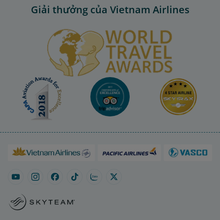
Giải thưởng của Vietnam Airlines
CBTT Báo cáo tài chính Quý 1 năm 
2026 của Tổng công ty Hàng 
28/04/2026
không Việt Nam-CTCP 
CBTT Nghị quyết HĐQT về việc bổ 
nhiệm Phó Tổng giám đốc Tổng 
23/04/2026
công ty Hàng không Việt Nam-
CTCP
CBTT Nghị quyết gia hạn thời gian 
tổ chức Đại hội đồng cổ đông 
thường niên năm 2026 của Tổng 
22/04/2026
công ty Hàng không Việt Nam-
CTCP
CBTT Báo cáo thường niên năm 
2025 của Tổng công ty Hàng 
19/04/2026
không Việt Nam-CTCP