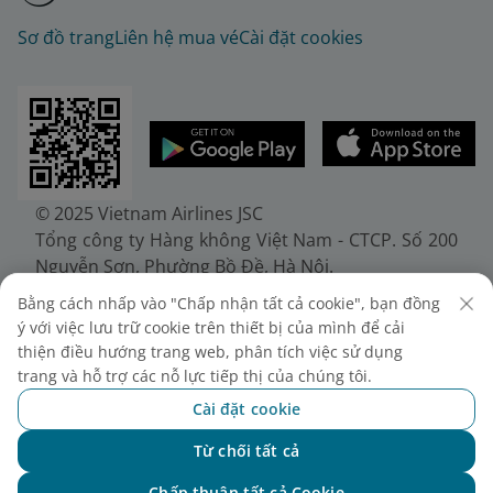
Sơ đồ trang
Liên hệ mua vé
Cài đặt cookies
© 2025 Vietnam Airlines JSC
Tổng công ty Hàng không Việt Nam - CTCP. Số 200
Nguyễn Sơn, Phường Bồ Đề, Hà Nội.
Điện thoại: (+84-24) 38272289. Fax: (+84-24)
Bằng cách nhấp vào "Chấp nhận tất cả cookie", bạn đồng
38722375
ý với việc lưu trữ cookie trên thiết bị của mình để cải
Giấy chứng nhận đăng ký doanh nghiệp, mã số
thiện điều hướng trang web, phân tích việc sử dụng
doanh nghiệp 0100107518, đăng ký lần đầu ngày
trang và hỗ trợ các nỗ lực tiếp thị của chúng tôi.
30/6/2010, đăng ký thay đổi lần thứ 10 ngày
Cài đặt cookie
24/7/2025, cấp bởi Sở Tài chính Thành phố Hà Nội.
Từ chối tất cả
Chat với NEO
Chấp thuận tất cả Cookie