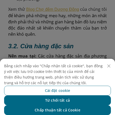
Xem thử
của chúng tôi
Blog Chợ đêm Dương Đông
để khám phá những mẹo hay, những món ăn nhất
định phải thử và những gian hàng bán đồ lưu niệm
độc đáo nhất sẽ khiến chuyến thăm của bạn trở
nên khó quên.
3.2.
Cửa hàng đặc sản
Nên
mua tại:
Các cửa hàng đặc sản địa phương
quanh trung tâm thị trấn Dương Đông và gần Sân
Bằng cách nhấp vào "Chấp nhận tất cả cookie", bạn đồng
bay Phú Quốc.
ý với việc lưu trữ cookie trên thiết bị của mình để cải
thiện điều hướng trang web, phân tích việc sử dụng
Thuận lợi:
Sản phẩm được đóng gói chuyên
trang và hỗ trợ các nỗ lực tiếp thị của chúng tôi.
nghiệp, giá cả được dán nhãn rõ ràng và dễ dàng
Cài đặt cookie
mang theo trong những chuyến đi dài.
Từ chối tất cả
Các cửa hàng được đề xuất:
Chat với NEO
Chấp thuận tất cả Cookie
: chuyên
Đặc sản Phú Quốc - Long Beach Center