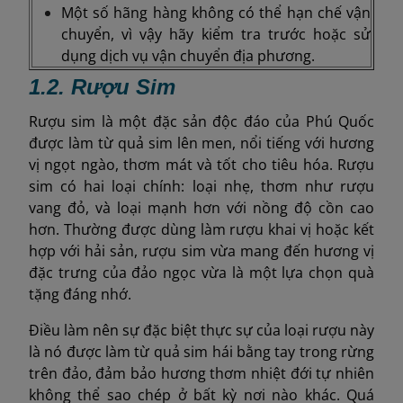
Một số hãng hàng không có thể hạn chế vận
chuyển, vì vậy hãy kiểm tra trước hoặc sử
dụng dịch vụ vận chuyển địa phương.
1.2. Rượu Sim
Rượu sim là một đặc sản độc đáo của Phú Quốc
được làm từ quả sim lên men, nổi tiếng với hương
vị ngọt ngào, thơm mát và tốt cho tiêu hóa. Rượu
sim có hai loại chính: loại nhẹ, thơm như rượu
vang đỏ, và loại mạnh hơn với nồng độ cồn cao
hơn. Thường được dùng làm rượu khai vị hoặc kết
hợp với hải sản, rượu sim vừa mang đến hương vị
đặc trưng của đảo ngọc vừa là một lựa chọn quà
tặng đáng nhớ.
Điều làm nên sự đặc biệt thực sự của loại rượu này
là nó được làm từ quả sim hái bằng tay trong rừng
trên đảo, đảm bảo hương thơm nhiệt đới tự nhiên
không thể sao chép ở bất kỳ nơi nào khác. Quá