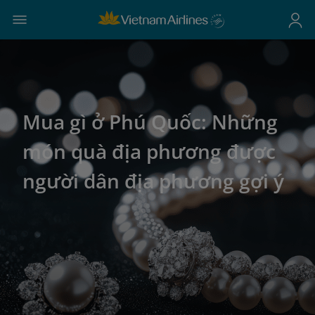
Mua gì ở Phú Quốc: Những
món quà địa phương được
người dân địa phương gợi ý