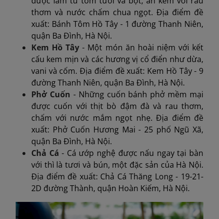
được làm từ tôm tươi và bột, ăn kèm với rau
thơm và nước chấm chua ngọt. Địa điểm đề
xuất: Bánh Tôm Hồ Tây - 1 đường Thanh Niên,
quận Ba Đình, Hà Nội.
Kem Hồ Tây
- Một món ăn hoài niệm với kết
cấu kem mịn và các hương vị cổ điển như dừa,
vani và cốm. Địa điểm đề xuất: Kem Hồ Tây - 9
đường Thanh Niên, quận Ba Đình, Hà Nội.
Phở Cuốn
- Những cuốn bánh phở mềm mại
được cuốn với thịt bò đậm đà và rau thơm,
chấm với nước mắm ngọt nhẹ. Địa điểm đề
xuất: Phở Cuốn Hương Mai - 25 phố Ngũ Xã,
quận Ba Đình, Hà Nội.
Chả Cá
- Cá ướp nghệ được nấu ngay tại bàn
với thì là tươi và bún, một đặc sản của Hà Nội.
Địa điểm đề xuất: Chả Cá Thăng Long - 19-21-
2D đường Thành, quận Hoàn Kiếm, Hà Nội.