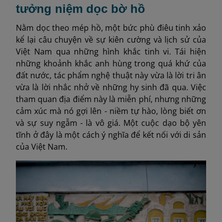
tưởng niệm dọc bờ hồ
Nằm dọc theo mép hồ, một bức phù điêu tinh xảo
kể lại câu chuyện về sự kiên cường và lịch sử của
Việt Nam qua những hình khắc tinh vi. Tái hiện
những khoảnh khắc anh hùng trong quá khứ của
đất nước, tác phẩm nghệ thuật này vừa là lời tri ân
vừa là lời nhắc nhở về những hy sinh đã qua. Việc
tham quan địa điểm này là miễn phí, nhưng những
cảm xúc mà nó gợi lên - niềm tự hào, lòng biết ơn
và sự suy ngẫm - là vô giá. Một cuộc dạo bộ yên
tĩnh ở đây là một cách ý nghĩa để kết nối với di sản
của Việt Nam.