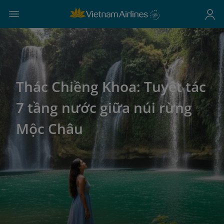
Thác Chiềng Khoa: Tuyệt tác
7 tầng nước giữa núi rừng
Mộc Châu