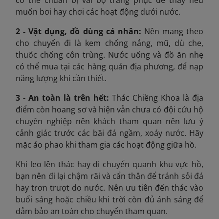
có thể chuẩn bị vài bộ trang phục để thay nếu
muốn bơi hay chơi các hoạt động dưới nước.
2 - Vật dụng, đồ dùng cá nhân:
Nên mang theo
cho chuyến đi là kem chống nắng, mũ, dù che,
thuốc chống côn trùng. Nước uống và đồ ăn nhẹ
có thể mua tại các hàng quán địa phương, để nạp
năng lượng khi cần thiết.
3 - An toàn là trên hết:
Thác Chiềng Khoa là địa
điểm còn hoang sơ và hiện vẫn chưa có đội cứu hộ
chuyên nghiệp nên khách tham quan nên lưu ý
cảnh giác trước các bãi đá ngầm, xoáy nước. Hãy
mặc áo phao khi tham gia các hoạt động giữa hồ.
Khi leo lên thác hay di chuyển quanh khu vực hồ,
bạn nên đi lại chậm rãi và cẩn thận để tránh sỏi đá
hay trơn trượt do nước. Nên ưu tiên đến thác vào
buổi sáng hoặc chiều khi trời còn đủ ánh sáng để
đảm bảo an toàn cho chuyến tham quan.