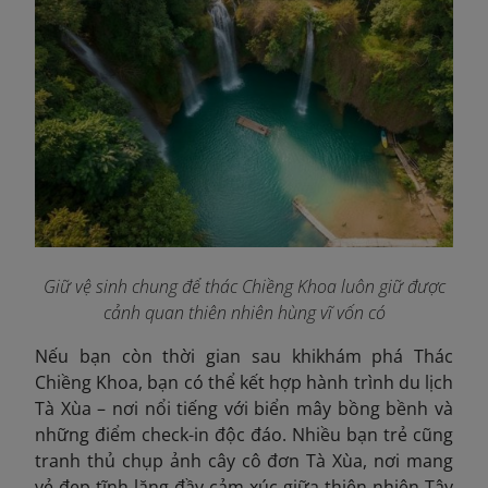
Giữ vệ sinh chung để thác Chiềng Khoa luôn giữ được
cảnh quan thiên nhiên hùng vĩ vốn có
Nếu bạn còn thời gian sau khikhám phá Thác
Chiềng Khoa, bạn có thể kết hợp hành trình du lịch
Tà Xùa – nơi nổi tiếng với biển mây bồng bềnh và
những điểm check-in độc đáo. Nhiều bạn trẻ cũng
tranh thủ chụp ảnh cây cô đơn Tà Xùa, nơi man
g
vẻ đẹp tĩnh lặng đầy cảm xúc giữa thiên nhiên Tây