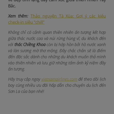
Bắc.
Xem thêm:
Thảo nguyên Tà Xùa: Gợi ý các kiểu
check-in siêu “chill”
Không chỉ có cảnh quan thiên nhiên ấn tượng kết hợp
giữa thác nước cao và núi rừng hùng vĩ, du khách đến
với
thác Chiềng Khoa
còn bị hớp hồn bởi hồ nước xanh
và làn sương mờ thơ mộng. Đây chắc chắn sẽ là điểm
đến đặc sắc dành cho những du khách muốn thả mình
vào thiên nhiên và lưu giữ những tấm ảnh kỷ niệm đầy
ấn tượng.
Hãy truy cập ngay
vietnamairlines.com
để theo dõi lịch
bay cùng nhiều ưu đãi hấp dẫn cho chuyến du lịch đến
Sơn La của bạn nhé!