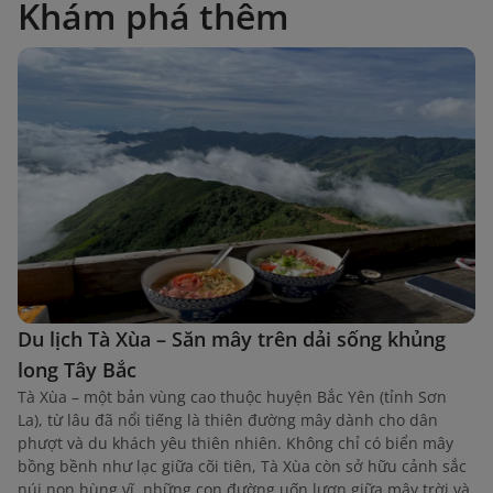
Khám phá thêm
Du lịch Tà Xùa – Săn mây trên dải sống khủng
long Tây Bắc
Tà Xùa – một bản vùng cao thuộc huyện Bắc Yên (tỉnh Sơn
La), từ lâu đã nổi tiếng là thiên đường mây dành cho dân
phượt và du khách yêu thiên nhiên. Không chỉ có biển mây
bồng bềnh như lạc giữa cõi tiên, Tà Xùa còn sở hữu cảnh sắc
núi non hùng vĩ, những con đường uốn lượn giữa mây trời và