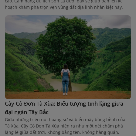
cao. Cẩm nang du lịch Sơn La dưới đây sẽ giúp bạn lên kế
hoạch khám phá trọn vẹn vùng đất địa linh nhân kiệt này.
Cây Cô Đơn Tà Xùa: Biểu tượng tĩnh lặng giữa
đại ngàn Tây Bắc
Giữa những triền núi hoang sơ và biển mây bồng bềnh của
Tà Xùa, Cây Cô Đơn Tà Xùa hiện ra như một nét chấm phá
lặng lẽ giữa đất trời. Không bảng tên, không hàng quán,