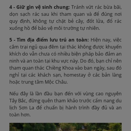
4 - Giữ gìn vệ sinh chung:
T
ránh vứt rác bừa bãi,
dọn sạch rác sau khi tham quan và để đúng nơi
quy định, không tự chặt bẻ cây, đốt lửa, đổ rác
xuống hồ để bảo vệ môi trường tự nhiên.
5 - Tìm địa điểm lưu trú an toàn:
Hiện nay, việc
cắm trại ngủ qua đêm tại thác không được khuyến
khích do vẫn chưa có nhiều biện pháp bảo đảm an
ninh và an toàn tại khu vực này. Do đó, bạn chỉ nên
tham quan thác Chiềng Khoa vào ban ngày, sau đó
nghỉ tại các khách sạn, homestay ở các bản làng
hoặc trung tâm Mộc Châu.
Nếu đây là lần đầu bạn đến với vùng cao nguyên
Tây Bắc, đừng quên tham khảo trước cẩm nang du
lịch Sơn La để chuẩn bị hành trình đầy đủ và an
toàn hơn.