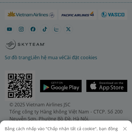
Sơ đồ trang
Liên hệ mua vé
Cài đặt cookies
© 2025 Vietnam Airlines JSC
Tổng công ty Hàng không Việt Nam - CTCP. Số 200
Nguyễn Sơn, Phường Bồ Đề, Hà Nội.
Điện thoại: (+84-24) 38272289. Fax: (+84-24)
Bằng cách nhấp vào "Chấp nhận tất cả cookie", bạn đồng