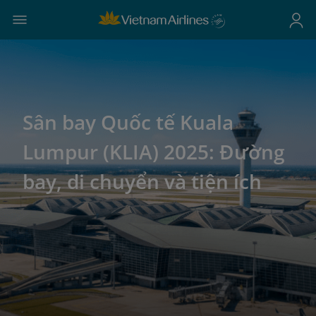
Sân bay Quốc tế Kuala
Lumpur (KLIA) 2025: Đường
bay, di chuyển và tiện ích