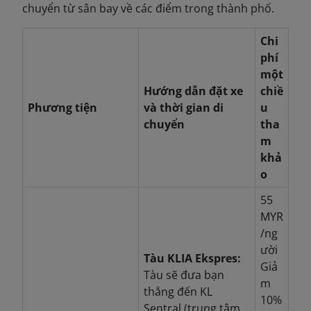
chuyển từ sân bay về các điểm trong thành phố.
Chi
phí
một
Hướng dẫn đặt xe
chiề
Phương tiện
và thời gian di
u
chuyển
tha
m
khả
o
55
MYR
/ng
ười
Tàu KLIA Ekspres:
Giả
Tàu sẽ đưa bạn
m
thẳng đến KL
10%
Sentral (trung tâm