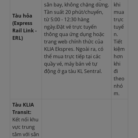
sân bay, không chặng dừng.
khi
Tần suất 20 phút/chuyến,
mua
Tàu hỏa
từ 5:00 - 12:30 hàng
trực
(Express
ngày.
Đặt vé trực tuyến
tuyế
Rail Link -
thông qua ứng dụng hoặc
n.
ERL)
trang web chính thức của
Tiết
KLIA Ekspres. Ngoài ra, có
kiệm
thể mua trực tiếp tại các
hơn
quầy vé, máy bán vé tự
khi
động ở ga tàu KL Sentral.
đi
theo
nhó
m.
Tàu KLIA
Transit:
Kết nối khu
vực trung
tâm với sân