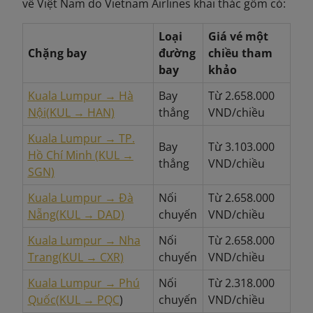
về Việt Nam do Vietnam Airlines khai thác gồm có:
Loại
Giá vé một
Chặng bay
đường
chiều tham
bay
khảo
Kuala Lumpur → Hà
Bay
Từ 2.658.000
Nội
(KUL → HAN)
thẳng
VND/chiều
Kuala Lumpur → TP.
Bay
Từ 3.103.000
Hồ Chí Minh (KUL →
thẳng
VND/chiều
SGN)
Kuala Lumpur → Đà
Nối
Từ 2.658.000
Nẵng
(KUL → DAD)
chuyến
VND/chiều
Kuala Lumpur → Nha
Nối
Từ 2.658.000
Trang
(KUL → CXR)
chuyến
VND/chiều
Kuala Lumpur → Phú
Nối
Từ 2.318.000
Quốc
(KUL → PQC
)
chuyến
VND/chiều