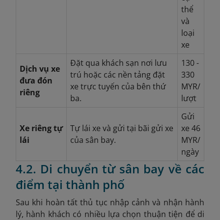
thể
và
loại
xe
Đặt qua khách sạn nơi lưu
130 -
Dịch vụ xe
trú hoặc các nền tảng đặt
330
đưa đón
xe trực tuyến của bên thứ
MYR/
riêng
ba.
lượt
Gửi
Xe riêng tự
Tự lái xe và gửi tại bãi gửi xe
xe 46
lái
của sân bay.
MYR/
ngày
4.2. Di chuyển từ sân bay về các
điểm tại thành phố
Sau khi hoàn tất thủ tục nhập cảnh và nhận hành
lý, hành khách có nhiều lựa chọn thuận tiện để di