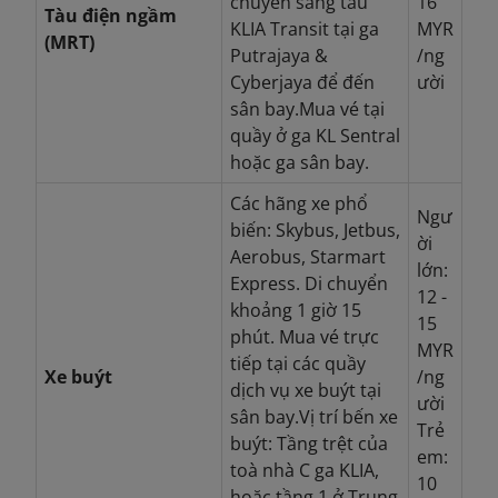
chuyển sang tàu
16
Tàu điện ngầm
KLIA Transit tại ga
MYR
(MRT)
Putrajaya &
/ng
Cyberjaya để đến
ười
sân bay.
Mua vé tại
quầy ở ga KL Sentral
hoặc ga sân bay.
Các hãng xe phổ
Ngư
biến: Skybus, Jetbus,
ời
Aerobus, Starmart
lớn:
Express. Di chuyển
12 -
khoảng 1 giờ 15
15
phút. Mua vé trực
MYR
tiếp tại các quầy
Xe buýt
/ng
dịch vụ xe buýt tại
ười
sân bay.
Vị trí bến xe
Trẻ
buýt: Tầng trệt của
em:
toà nhà C ga KLIA,
10
hoặc tầng 1 ở Trung