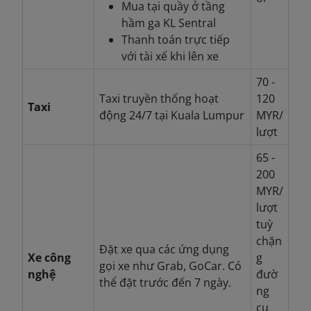
Mua tại quầy ở tầng
hầm ga KL Sentral
Thanh toán trực tiếp
với tài xế khi lên xe
70 -
Taxi truyền thống hoạt
120
Taxi
động 24/7 tại Kuala Lumpur
MYR/
lượt
65 -
200
MYR/
lượt
tuỳ
chặn
Đặt xe qua các ứng dụng
Xe công
g
gọi xe như Grab, GoCar. Có
nghệ
đườ
thể đặt trước đến 7 ngày.
ng
cụ