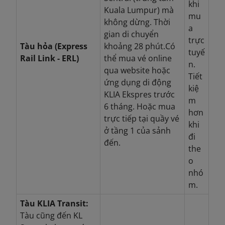
khi
Kuala Lumpur) mà
mu
không dừng. Thời
a
gian di chuyển
trực
Tàu hỏa (Express
khoảng 28 phút.
Có
tuyế
Rail Link - ERL)
thể mua vé online
n.
qua website hoặc
Tiết
ứng dụng di động
kiệ
KLIA Ekspres trước
m
6 tháng. Hoặc mua
hơn
trực tiếp tại quầy vé
khi
ở tầng 1 của sảnh
đi
đến.
the
o
nhó
m.
Tàu KLIA Transit:
Tàu cũng đến KL