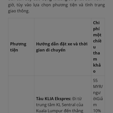
giờ, tùy vào lựa chọn phương tiện và tình trạng
giao thông.
Chi
phí
một
chiề
Phương
Hướng dẫn đặt xe và thời
u
tiện
gian di chuyển
tha
m
khả
o
55
MYR/
ngư
Tàu KLIA Ekspres:
Đi từ
ời
Giả
trung tâm KL Sentral của
m
Kuala Lumpur đến thẳng
10%