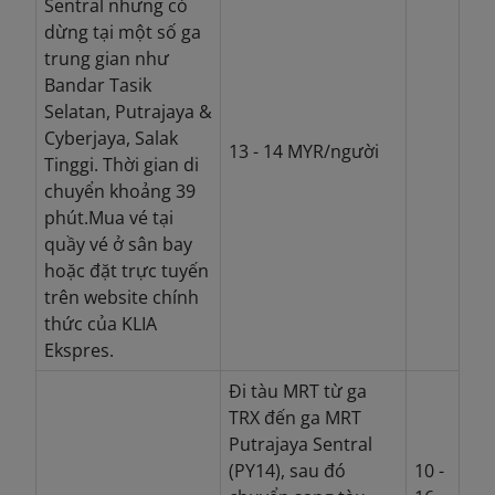
Sentral nhưng có
dừng tại một số ga
trung gian như
Bandar Tasik
Selatan, Putrajaya &
Cyberjaya, Salak
13 - 14 MYR/người
Tinggi. Thời gian di
chuyển khoảng 39
phút.
Mua vé tại
quầy vé ở sân bay
hoặc đặt trực tuyến
trên website chính
thức của KLIA
Ekspres.
Đi tàu MRT từ ga
TRX đến ga MRT
Putrajaya Sentral
(PY14), sau đó
10 -