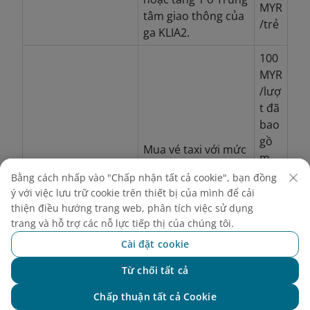
MYR
tâm giao thông của
/trẻ
ga KLIA2.
100
MYR
/lượ
t đã
bao
gồ
Mua vé taxi với mức
m
giá cố định tại các
phí
Bằng cách nhấp vào "Chấp nhận tất cả cookie", bạn đồng
quầy nằm ở sảnh
cầu
ý với việc lưu trữ cookie trên thiết bị của mình để cải
đến quốc nội (tầng
Taxi coupon
đườ
thiện điều hướng trang web, phân tích việc sử dụng
3) và khu vực nhận
trang và hỗ trợ các nỗ lực tiếp thị của chúng tôi.
ng.
T
hành lý quốc tế
ừ
Cài đặt cookie
(tầng 3) tại nhà ga
23:3
chính (ga KLIA).
Từ chối tất cả
0 -
Chat với NEO
6:00
Chấp thuận tất cả Cookie
thu