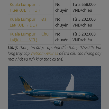
Kuala Lumpur →
Nối
Từ 2.658.000
Huế
(KUL → HUI)
chuyến
VND/chiều
Kuala Lumpur → Đà
Nối
Từ 3.202.000
Lạt
(KUL → DLI)
chuyến
VND/chiều
Kuala Lumpur → Chu
Nối
Từ 3.202.000
Lai
(KUL → VCL)
chuyến
VND/chiều
Lưu ý:
Thông tin được cập nhật đến tháng 07/2025. Vui
lòng truy cập
Vietnam Airlines
để tra cứu các chặng bay
mới nhất và lịch khai thác cụ thể.