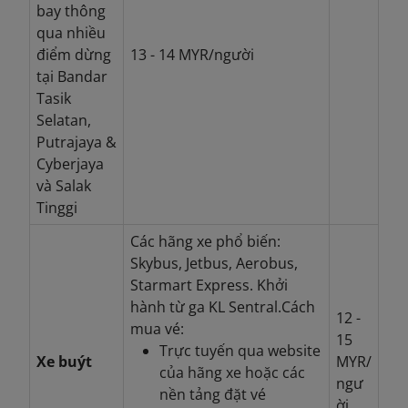
bay thông
qua nhiều
điểm dừng
13 - 14 MYR/người
tại Bandar
Tasik
Selatan,
Putrajaya &
Cyberjaya
và Salak
Tinggi
Các hãng xe phổ biến:
Skybus, Jetbus, Aerobus,
Starmart Express. Khởi
hành từ ga KL Sentral.
Cách
12 -
mua vé:
15
Trực tuyến qua website
Xe buýt
MYR/
của hãng xe hoặc các
ngư
nền tảng đặt vé
ời