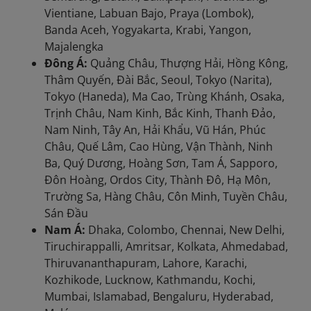
Vientiane, Labuan Bajo, Praya (Lombok),
Banda Aceh, Yogyakarta, Krabi, Yangon,
Majalengka
Đông Á:
Quảng Châu, Thượng Hải, Hồng Kông,
Thâm Quyến, Đài Bắc, Seoul, Tokyo (Narita),
Tokyo (Haneda), Ma Cao, Trùng Khánh, Osaka,
Trịnh Châu, Nam Kinh, Bắc Kinh, Thanh Đảo,
Nam Ninh, Tây An, Hải Khẩu, Vũ Hán, Phúc
Châu, Quế Lâm, Cao Hùng, Vận Thành, Ninh
Ba, Quý Dương, Hoàng Sơn, Tam Á, Sapporo,
Đôn Hoàng, Ordos City, Thành Đô, Hạ Môn,
Trường Sa, Hàng Châu, Côn Minh, Tuyền Châu,
Sán Đầu
Nam Á:
Dhaka, Colombo, Chennai, New Delhi,
Tiruchirappalli, Amritsar, Kolkata, Ahmedabad,
Thiruvananthapuram, Lahore, Karachi,
Kozhikode, Lucknow, Kathmandu, Kochi,
Mumbai, Islamabad, Bengaluru, Hyderabad,