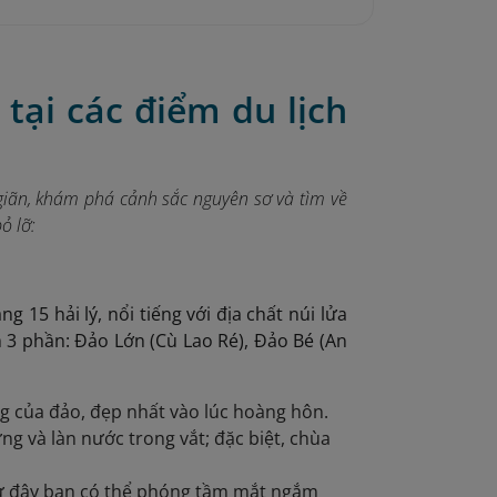
tại các điểm du lịch
giãn, khám phá cảnh sắc nguyên sơ và tìm về
ỏ lỡ:
g 15 hải lý, nổi tiếng với địa chất núi lửa
3 phần: Đảo Lớn (Cù Lao Ré), Đảo Bé (An
g của đảo, đẹp nhất vào lúc hoàng hôn.
ng và làn nước trong vắt; đặc biệt, chùa
 từ đây bạn có thể phóng tầm mắt ngắm