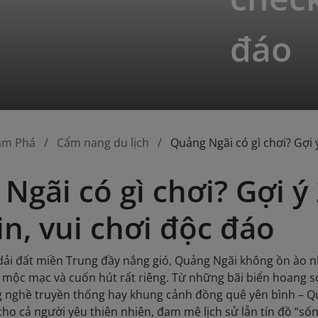
đáo
ám Phá
Cẩm nang du lịch
Quảng Ngãi có gì chơi? Gợi 
Ngãi có gì chơi? Gợi ý
in, vui chơi độc đáo
dải đất miền Trung đầy nắng gió, Quảng Ngãi không ồn ào 
p mộc mạc và cuốn hút rất riêng. Từ những bãi biển hoang sơ
g nghề truyền thống hay khung cảnh đồng quê yên bình – 
 cho cả người yêu thiên nhiên, đam mê lịch sử lẫn tín đồ “s