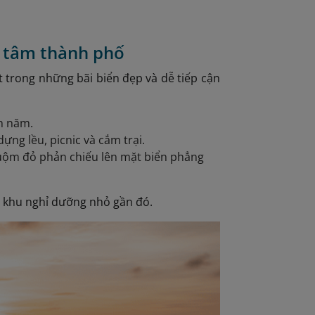
g tâm thành phố
 trong những bãi biển đẹp và dễ tiếp cận
h năm.
ựng lều, picnic và cắm trại.
nhuộm đỏ phản chiếu lên mặt biển phẳng
c khu nghỉ dưỡng nhỏ gần đó.