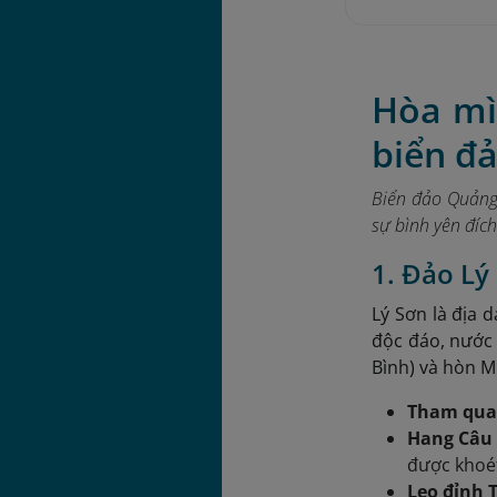
Hòa mì
biển đ
Biển đảo Quảng 
sự bình yên đíc
1. Đảo Lý
Lý Sơn là địa d
độc đáo, nước
Bình) và hòn M
Tham qua
Hang Câu
được khoét
Leo đỉnh 