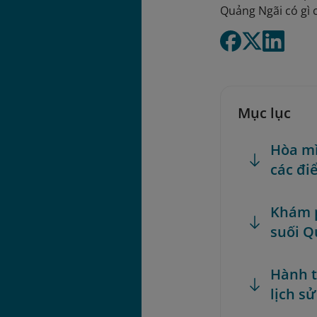
Quảng Ngãi có gì 
Mục lục
Hòa mì
các đi
Khám p
suối Q
Hành t
lịch s