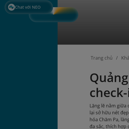
Chat với NEO
Trang chủ
Kh
Quảng 
check-
Lặng lẽ nằm giữa 
lại sở hữu nét đẹ
hóa Chăm Pa, làn
đa sắc, thích hợp