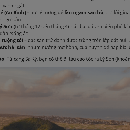
n xanh ngắt.
é (An Bình)
– nơi lý tưởng để
lặn ngắm san hô
, bơi lội gi
g ngư dân.
ý Sơn
(từ tháng 12 đến tháng 4): các bãi đá ven biển phủ kí
dân "sống ảo".
ruộng tỏi
– đặc sản trứ danh được trồng trên lớp đất núi l
ức hải sản
: nhum nướng mỡ hành, cua huỳnh đế hấp bia, ố
ảo
: Từ cảng Sa Kỳ, bạn có thể đi tàu cao tốc ra Lý Sơn (khoả