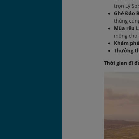
trọn Lý Sơ
Ghé Đảo B
thúng cùn
Mùa rêu L
mộng cho 
Khám phá 
Thưởng th
Thời gian đi đ