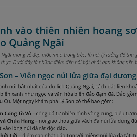
nh vào thiên nhiên hoang sơ 
ảo Quảng Ngãi
Ngãi mang vẻ đẹp mộc mạc, trong trẻo, là nơi lý tưởng để thư 
h thực. Dưới đây là những điểm đến nổi bật nhất bạn không nên b
 Sơn – Viên ngọc núi lửa giữa đại dương
anh nổi bật nhất của du lịch Quảng Ngãi, cách đất liền khoản
 biển xanh như ngọc và văn hóa biển đảo đậm đà. Đảo gồm 
ù Cu. Một ngày khám phá Lý Sơn có thể bao gồm:
n Cổng Tò Vò
– cổng đá tự nhiên hình vòng cung, biểu tượn
 và Chùa Hang
– nơi giao thoa giữa vách đá núi lửa dựng đứ
 vào lòng núi đá rất độc đáo.
Thới Lới
– điểm cao nhất đảo Lớn với miệng núi lửa đã tắt,