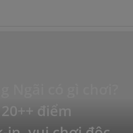
 Ngãi có gì chơi?
 20++ điểm
-in, vui chơi độc