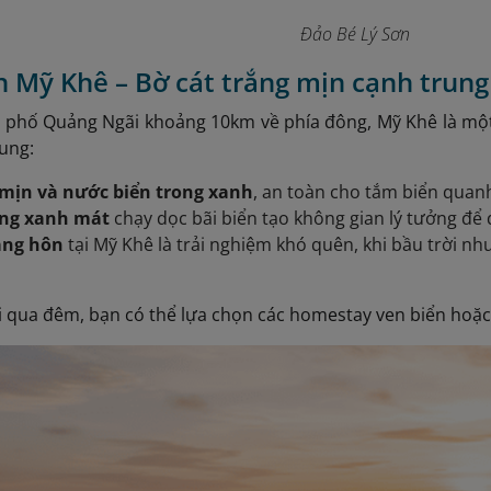
Đảo Bé Lý Sơn
ển Mỹ Khê – Bờ cát trắng mịn cạnh trun
 phố Quảng Ngãi khoảng 10km về phía đông, Mỹ Khê là một
ung:
 mịn và nước biển trong xanh
, an toàn cho tắm biển quan
ng xanh mát
chạy dọc bãi biển tạo không gian lý tưởng để d
ng hôn
tại Mỹ Khê là trải nghiệm khó quên, khi bầu trời 
 qua đêm, bạn có thể lựa chọn các homestay ven biển hoặ