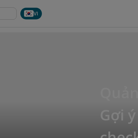
VI
Quảng
Gợi ý
check