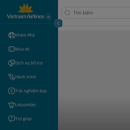
Khám Phá
Mua vé
Dịch vụ bổ trợ
Hành trình
Trải nghiệm bay
Lotusmiles
Trợ giúp