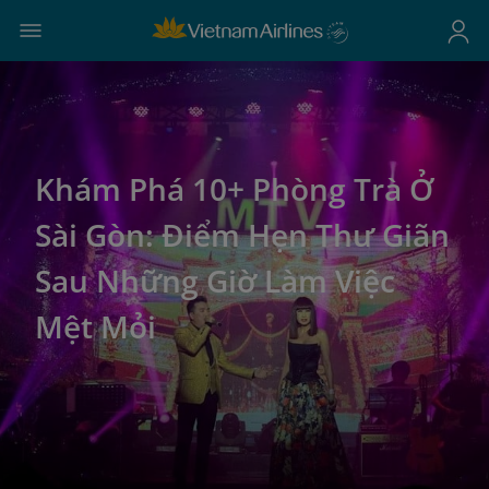
Khám Phá 10+ Phòng Trà Ở
Sài Gòn: Điểm Hẹn Thư Giãn
Sau Những Giờ Làm Việc
Mệt Mỏi