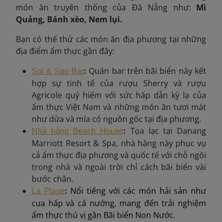
món ăn truyền thống của Đà Nẵng như:
Mì
Quảng, Bánh xèo, Nem lụi.
Bạn có thể thử các món ăn địa phương tại những
địa điểm ẩm thực gần đây:
:
Quán bar trên bãi biển này kết
Sol & Sao Bar
hợp sự tinh tế của rượu Sherry và rượu
Agricole quý hiếm với sức hấp dẫn kỳ lạ của
ẩm thực Việt Nam và những món ăn tươi mát
như dừa và mía có nguồn gốc tại địa phương.
:
Tọa lạc tại Danang
Nhà hàng Beach House
Marriott Resort & Spa, nhà hàng này phục vụ
cả ẩm thực địa phương và quốc tế với chỗ ngồi
trong nhà và ngoài trời chỉ cách bãi biển vài
bước chân.
:
Nổi tiếng với các món hải sản như
La Plage
cua hấp và cá nướng, mang đến trải nghiệm
ẩm thực thú vị gần Bãi biển Non Nước.