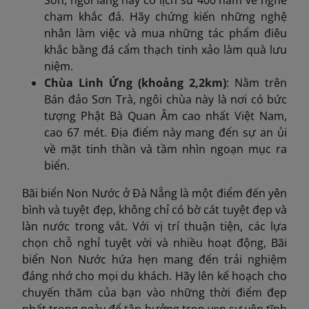
Sơn, ngôi làng này có lịch sử 400 năm về nghề
chạm khắc đá. Hãy chứng kiến ​​những nghệ
nhân làm việc và mua những tác phẩm điêu
khắc bằng đá cẩm thạch tinh xảo làm quà lưu
niệm.​
Chùa Linh Ứng (khoảng 2,2km)
: Nằm trên
Bán đảo Sơn Trà, ngôi chùa này là nơi có bức
tượng Phật Bà Quan Âm cao nhất Việt Nam,
cao 67 mét. Địa điểm này mang đến sự an ủi
về mặt tinh thần và tầm nhìn ngoạn mục ra
biển.​
Bãi biển Non Nước ở Đà Nẵng là một điểm đến yên
bình và tuyệt đẹp, không chỉ có bờ cát tuyệt đẹp và
làn nước trong vắt. Với vị trí thuận tiện, các lựa
chọn chỗ nghỉ tuyệt vời và nhiều hoạt động, Bãi
biển Non Nước hứa hẹn mang đến trải nghiệm
đáng nhớ cho mọi du khách. Hãy lên kế hoạch cho
chuyến thăm của bạn vào những thời điểm đẹp