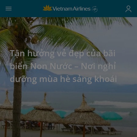
Tận hưởng vẻ đẹp của bãi
biển Non Nước – Nơi nghỉ
dưỡng mùa hè sảng khoái