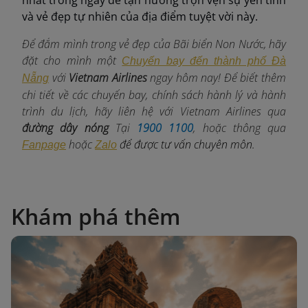
nhất trong ngày để tận hưởng trọn vẹn sự yên tĩnh
và vẻ đẹp tự nhiên của địa điểm tuyệt vời này.
Để đắm mình trong vẻ đẹp của Bãi biển Non Nước, hãy
đặt cho mình một
Chuyến bay đến thành phố Đà
với
Vietnam Airlines
ngay
hôm nay! Để biết thêm
Nẵng
chi tiết về các chuyến bay, chính sách hành lý và hành
trình du lịch, hãy liên hệ với Vietnam Airlines qua
đường dây nóng
Tại
1900 1100
, hoặc thông qua
hoặc
để được tư vấn chuyên môn.
Fanpage
Zalo
Khám phá thêm