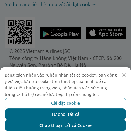
Sơ đồ trang
Liên hệ mua vé
Cài đặt cookies
© 2025 Vietnam Airlines JSC
Tổng công ty Hàng không Việt Nam - CTCP. Số 200
Nguyễn Sơn, Phường Bồ Đề, Hà Nội.
Điện thoại: (+84-24) 38272289. Fax: (+84-24)
Bằng cách nhấp vào "Chấp nhận tất cả cookie", bạn đồng
38722375
ý với việc lưu trữ cookie trên thiết bị của mình để cải
Giấy chứng nhận đăng ký doanh nghiệp, mã số
thiện điều hướng trang web, phân tích việc sử dụng
doanh nghiệp 0100107518, đăng ký lần đầu ngày
trang và hỗ trợ các nỗ lực tiếp thị của chúng tôi.
30/6/2010, đăng ký thay đổi lần thứ 10 ngày
Cài đặt cookie
24/7/2025, cấp bởi Sở Tài chính Thành phố Hà Nội.
Từ chối tất cả
Chat với NEO
Chấp thuận tất cả Cookie