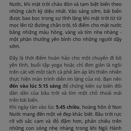
Nước, khi mặt trời chào đón và tạm biệt biển theo
những cách kỳ diệu nhất. Vào sáng sớm, bãi biển
được bao bọc trong sự tĩnh lặng khi mặt trời từ từ
mọc lên từ đường chân trời, tô điểm cho mặt nước
bằng những màu hồng, vàng và tím nhẹ nhàng -
một phần thưởng yên bình cho những người dậy
sớm.
Đây là thời điểm hoàn hảo cho một chuyến đi bộ
yên tĩnh, buổi tập yoga hoặc chỉ đơn giản là ngồi
trên cát với một tách cà phê ấm áp khi thiên nhiên
thực hiện màn trình diễn im lặng của nó. Bạn nên
đến vào lúc 5:15 sáng
để chứng kiến ​​sự biến đổi
dần dần của bầu trời và tìm một chỗ thoải mái
trên bãi biển.​
Khi ngày tàn vào lúc
5:45 chiều
,
hoàng hôn ở Non
Nước mang đến một vẻ đẹp khác biệt. Bầu trời rực
rỡ với sắc cam và đỏ đậm hơn, phản chiếu trên
những con sóng nhẹ nhàng trong khi Ngũ Hành