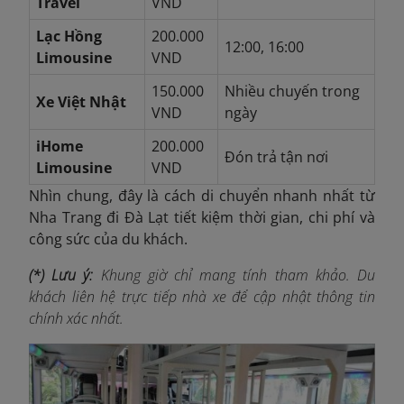
Travel
VND
Lạc Hồng
200.000
12:00, 16:00
Limousine
VND
150.000
Nhiều chuyến trong
Xe Việt Nhật
VND
ngày
iHome
200.000
Đón trả tận nơi
Limousine
VND
Nhìn chung, đây là cách di chuyển nhanh nhất từ
Nha Trang đi Đà Lạt tiết kiệm thời gian, chi phí và
công sức của du khách.
(*) Lưu ý:
Khung giờ chỉ mang tính tham khảo. Du
khách liên hệ trực tiếp nhà xe để cập nhật thông tin
chính xác nhất.