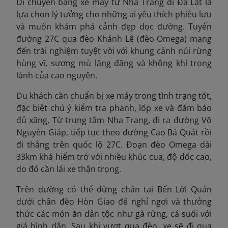
Di chuyển bằng xe máy từ Nha Trang đi Đà Lạt là
lựa chọn lý tưởng cho những ai yêu thích phiêu lưu
và muốn khám phá cảnh đẹp dọc đường. Tuyến
đường 27C qua đèo Khánh Lê (đèo Omega) mang
đến trải nghiệm tuyệt vời với khung cảnh núi rừng
hùng vĩ, sương mù lãng đãng và không khí trong
lành của cao nguyên.
Du khách cần chuẩn bị xe máy trong tình trạng tốt,
đặc biệt chú ý kiểm tra phanh, lốp xe và đảm bảo
đủ xăng. Từ trung tâm Nha Trang, đi ra đường Võ
Nguyên Giáp, tiếp tục theo đường Cao Bá Quát rồi
đi thẳng trên quốc lộ 27C. Đoạn đèo Omega dài
33km khá hiểm trở với nhiều khúc cua, độ dốc cao,
do đó cần lái xe thận trọng.
Trên đường có thể dừng chân tại Bến Lời Quán
dưới chân đèo Hòn Giao để nghỉ ngơi và thưởng
thức các món ăn dân tộc như gà rừng, cá suối với
giá bình dân. Sau khi vượt qua đèo, xe sẽ đi qua