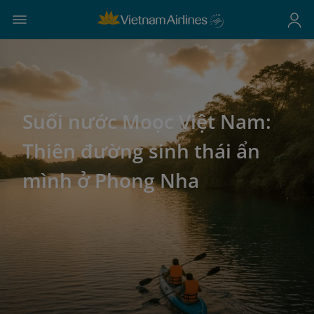
Suối nước Moọc Việt Nam:
Thiên đường sinh thái ẩn
mình ở Phong Nha