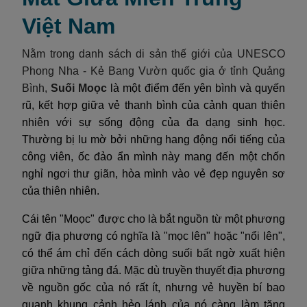
Việt Nam
Nằm trong danh sách di sản thế giới của UNESCO
Phong Nha - Kẻ Bang Vườn quốc gia ở tỉnh Quảng
Bình,
Suối Moọc
là một điểm đến yên bình và quyến
rũ, kết hợp giữa vẻ thanh bình của cảnh quan thiên
nhiên với sự sống động của đa dạng sinh học.
Thường bị lu mờ bởi những hang động nổi tiếng của
công viên, ốc đảo ẩn mình này mang đến một chốn
nghỉ ngơi thư giãn, hòa mình vào vẻ đẹp nguyên sơ
của thiên nhiên.
Cái tên "Moọc" được cho là bắt nguồn từ một phương
ngữ địa phương có nghĩa là "mọc lên" hoặc "nổi lên",
có thể ám chỉ đến cách dòng suối bất ngờ xuất hiện
giữa những tảng đá. Mặc dù truyền thuyết địa phương
về nguồn gốc của nó rất ít, nhưng vẻ huyền bí bao
quanh khung cảnh hẻo lánh của nó càng làm tăng