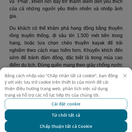
và "Phật", khiến nơi đây trở thành điểm đến yêu thích
của cả những người yêu thiên nhiên và nhiếp ảnh
gia.
Du khách có thể khám phá hang động bằng thuyền
rồng truyền thống, đi sâu tới 1.500 mét bên trong
hang, hoặc lựa chọn chèo thuyền kayak để trải
nghiệm theo cách mạo hiểm hơn. Khuyến khích đến
sớm để tránh đám đông, đặc biệt là trong mùa cao
điểm du lịch. Đừng quên mang theo giày chống nước
và túi khô cho thiết bị điện tử, vì môi trường trong
Bằng cách nhấp vào "Chấp nhận tất cả cookie", bạn đồng
hang động ẩm ướt và khó lường.
ý với việc lưu trữ cookie trên thiết bị của mình để cải
thiện điều hướng trang web, phân tích việc sử dụng
trang và hỗ trợ các nỗ lực tiếp thị của chúng tôi.
Cài đặt cookie
Từ chối tất cả
Chat với NEO
Chấp thuận tất cả Cookie