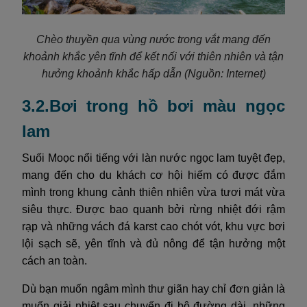
Chèo thuyền qua vùng nước trong vắt mang đến
khoảnh khắc yên tĩnh để kết nối với thiên nhiên và tận
hưởng khoảnh khắc hấp dẫn
(Nguồn: Internet)
3.2.Bơi trong hồ bơi màu ngọc
lam
Suối Moọc nổi tiếng với làn nước ngọc lam tuyệt đẹp,
mang đến cho du khách cơ hội hiếm có được đắm
mình trong khung cảnh thiên nhiên vừa tươi mát vừa
siêu thực. Được bao quanh bởi rừng nhiệt đới rậm
rạp và những vách đá karst cao chót vót, khu vực bơi
lội sạch sẽ, yên tĩnh và đủ nông để tận hưởng một
cách an toàn.
Dù bạn muốn ngâm mình thư giãn hay chỉ đơn giản là
muốn giải nhiệt sau chuyến đi bộ đường dài, những