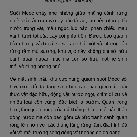
Nam
(Nguồn: Internet)
Suối Moọc chảy nhẹ nhàng giữa những cánh rừng
nhiệt đới rậm rạp và dãy núi đá vôi, tạo nên những hồ
nước trong vắt, màu ngọc lục bảo, phản chiếu màu
xanh tươi tốt của cây cối phía trên. Được bao quanh
bởi những vách đá karst cao chót vót và những tán
rừng rậm mù sương, khu vực này không chỉ sở hữu
cảnh quan ngoạn mục mà còn sở hữu một hệ sinh
thái vô cùng phong phú.
Về mặt sinh thái, khu vực xung quanh suối Moọc sở
hữu mức độ đa dạng sinh học cao, bao gồm các loài
thực vật đặc hữu, động vật nước ngọt, chim di cư và
nhiều loại côn trùng, đặc biệt là bướm. Quan trọng
hơn, tầm quan trọng của nó không chỉ nằm ở bản thân
dòng nước mà còn bao gồm cả bức tranh cảnh quan
rộng lớn hơn với các thung lũng rừng rậm, địa hình đá
vôi và môi trường sống động vật hoang dã đa dạng.