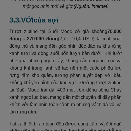
một góc nhìn mới về
giờ
(Nguồn: Internet)
3.3.VỚIcủa sợi
Trượt zipline tại Suối Moọc có giá khoảng
70.000
đồng - 270.000 đồng
(2,7 - 10,4 USD) là một hoạt
động thú vị, mang đến góc nhìn độc đáo ra khu rừng
xanh tươi và dòng suối uốn lượn bên dưới. Khi lướt
nhẹ qua những ngọn cây, khung cảnh ngoạn mục và
không khí trong lành sẽ tạo nên một cuộc phiêu lưu
rừng rậm khó quên, tương phản tuyệt đẹp với bầu
không khí yên bình của khu vực. Đường trượt zipline
tại Suối Moọc trải dài 400 mét trên dòng sông Chày
xanh ngọc lục bảo, mang đến một chuyến đi đầy phấn
khích với tầm nhìn toàn cảnh ra những vách đá vôi và
tán rừng rậm.
Tất cả thiết bị an toàn đều được cung cấp, và đội ngũ