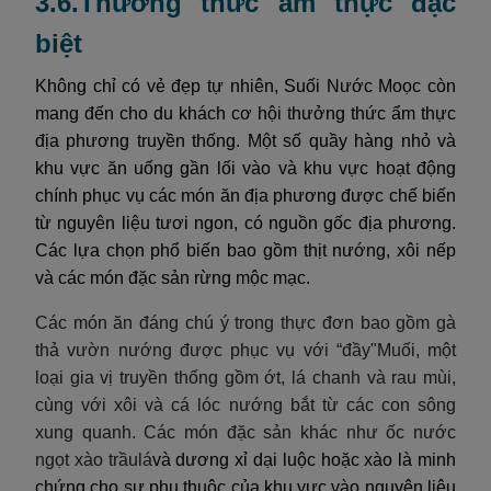
3.6.Thưởng thức ẩm thực đặc
biệt
Không chỉ có vẻ đẹp tự nhiên, Suối Nước Moọc còn
mang đến cho du khách cơ hội thưởng thức ẩm thực
địa phương truyền thống. Một số quầy hàng nhỏ và
khu vực ăn uống gần lối vào và khu vực hoạt động
chính phục vụ các món ăn địa phương được chế biến
từ nguyên liệu tươi ngon, có nguồn gốc địa phương.
Các lựa chọn phổ biến bao gồm thịt nướng, xôi nếp
và các món đặc sản rừng mộc mạc.
Các món ăn đáng chú ý trong thực đơn bao gồm gà
thả vườn nướng được phục vụ với “đầy"Muối, một
loại gia vị truyền thống gồm ớt, lá chanh và rau mùi,
cùng với xôi và cá lóc nướng bắt từ các con sông
xung quanh. Các món đặc sản khác như ốc nước
ngọt xào trầulá
và dương xỉ dại luộc hoặc xào là minh
chứng cho sự phụ thuộc của khu vực vào nguyên liệu