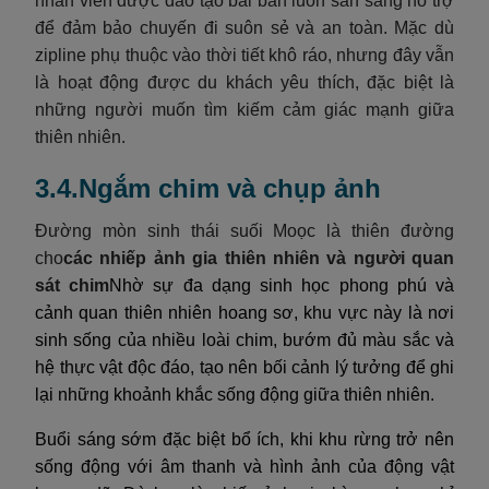
nhân viên được đào tạo bài bản luôn sẵn sàng hỗ trợ
để đảm bảo chuyến đi suôn sẻ và an toàn. Mặc dù
zipline phụ thuộc vào thời tiết khô ráo, nhưng đây vẫn
là hoạt động được du khách yêu thích, đặc biệt là
những người muốn tìm kiếm cảm giác mạnh giữa
thiên nhiên.
3.4.Ngắm chim và chụp ảnh
Đường mòn sinh thái suối Moọc là thiên đường
cho
các nhiếp ảnh gia thiên nhiên và người quan
sát chim
Nhờ sự đa dạng sinh học phong phú và
cảnh quan thiên nhiên hoang sơ, khu vực này là nơi
sinh sống của nhiều loài chim, bướm đủ màu sắc và
hệ thực vật độc đáo, tạo nên bối cảnh lý tưởng để ghi
lại những khoảnh khắc sống động giữa thiên nhiên.
Buổi sáng sớm đặc biệt bổ ích, khi khu rừng trở nên
sống động với âm thanh và hình ảnh của động vật