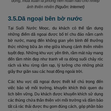
động, mùa xuân là phông nền hoàn hảo cho nhiếp
ảnh thiên nhiên
(Nguồn: Internet)
3.5.Dã ngoại bên bờ nước
Tại Suối Nước Moọc, du khách có thể tận dụng
những điểm dã ngoại được bố trí chu đáo nằm cạnh
bờ nước, mang đến không gian yên bình để thưởng
thức những bữa ăn nhẹ giữa khung cảnh thiên nhiên
tuyệt đẹp. Những khu vực yên tĩnh, râm mát này mang
đến tầm nhìn đẹp như tranh vẽ ra dòng suối chảy róc
rách và khu rừng rậm rạp, lý tưởng cho những phút
giây thư giãn sau các hoạt động ngoài trời.
Các khu vực dã ngoại được thiết kế chú trọng đến
việc bảo vệ môi trường, khuyến khích thói quen du
lịch bền vững. Du khách được khuyến khích sử dụng
các thùng chứa thân thiện với môi trường và đảm bảo
tất cả rác thải được thu gom đúng cách, góp phần bảo