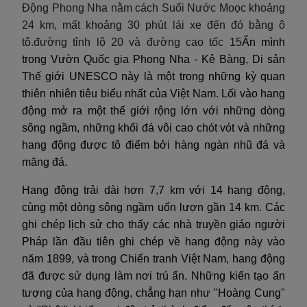
Động Phong Nha nằm cách Suối Nước Moọc khoảng
24 km, mất khoảng 30 phút lái xe đến đó bằng ô
tô.đường tỉnh lộ 20 và đường cao tốc 15
Ẩn mình
trong Vườn Quốc gia Phong Nha - Kẻ Bàng, Di sản
Thế giới UNESCO này là một trong những kỳ quan
thiên nhiên tiêu biểu nhất của Việt Nam. Lối vào hang
động mở ra một thế giới rộng lớn với những dòng
sông ngầm, những khối đá vôi cao chót vót và những
hang động được tô điểm bởi hàng ngàn nhũ đá và
măng đá.
Hang động trải dài hơn 7,7 km với 14 hang động,
cùng một dòng sông ngầm uốn lượn gần 14 km. Các
ghi chép lịch sử cho thấy các nhà truyền giáo người
Pháp lần đầu tiên ghi chép về hang động này vào
năm 1899, và trong Chiến tranh Việt Nam, hang động
đã được sử dụng làm nơi trú ẩn. Những kiến tạo ấn
tượng của hang động, chẳng hạn như "Hoàng Cung"