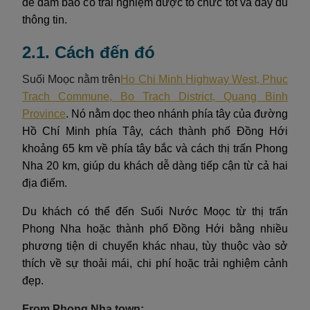
để đảm bảo có trải nghiệm được tổ chức tốt và đầy đủ
thông tin.
2.1. Cách đến đó
Suối Moọc nằm trên
Ho Chi Minh Highway West, Phuc
Trach Commune, Bo Trach District, Quang Binh
Province
. Nó nằm dọc theo nhánh phía tây của đường
Hồ Chí Minh phía Tây, cách thành phố Đồng Hới
khoảng 65 km về phía tây bắc và cách thị trấn Phong
Nha 20 km, giúp du khách dễ dàng tiếp cận từ cả hai
địa điểm.
Du khách có thể đến Suối Nước Moọc từ thị trấn
Phong Nha hoặc thành phố Đồng Hới bằng nhiều
phương tiện di chuyển khác nhau, tùy thuộc vào sở
thích về sự thoải mái, chi phí hoặc trải nghiệm cảnh
đẹp.
From Phong Nha town: