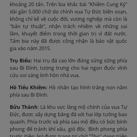
khoảng 20 tấn. Trên bia khắc bài "Khiêm Cung Ký"
dài gần 5.000 chữ do chính vua Tự Đức biên soạn,
không chỉ kể về cuộc đời, vương nghiệp mà còn là
"bản tự thuật", nhận trách nhiệm về những sai
lầm, khuyết điểm trong thời gian trị vì đất nước.
Tấm bia này đã được công nhận là bảo vật quốc
gia vào năm 2015.
Trụ Biểu:
Hai trụ đá cao lớn đứng sừng sững phía
sau Bi Đình, tượng trưng cho hai ngọn đuốc vĩnh
cửu soi sáng linh hồn nhà vua.
Hồ Tiểu Khiêm:
Hồ nhân tạo hình trăng non nằm
phía sau Bi Đình.
Bửu Thành
: Là khu vực lăng mộ chính của vua Tự
Đức, được xây dựng bằng đá với hai lớp tường bao
quanh. Phía trước và phía sau mộ đều có bức bình
phong để tránh khí xấu, gió độc. Bình phong phía
trước (tiền án) được trang trí chữ "Thọ" dạng triện