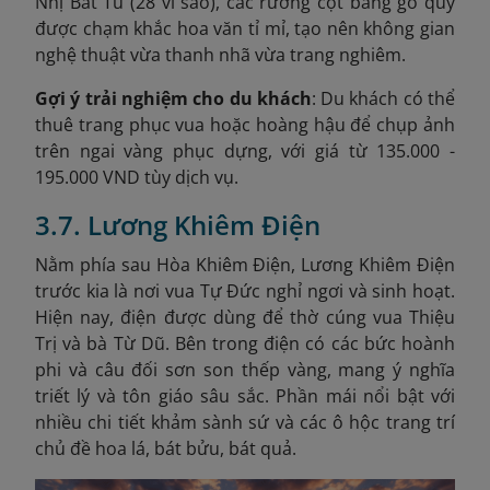
Nhị Bát Tú (28 vì sao), các rường cột bằng gỗ quý
được chạm khắc hoa văn tỉ mỉ, tạo nên không gian
nghệ thuật vừa thanh nhã vừa trang nghiêm.
Gợi ý trải nghiệm cho du khách
: Du khách có thể
thuê trang phục vua hoặc hoàng hậu để chụp ảnh
trên ngai vàng phục dựng, với giá từ 135.000 -
195.000 VND tùy dịch vụ.
3.7. Lương Khiêm Điện
Nằm phía sau Hòa Khiêm Điện, Lương Khiêm Điện
trước kia là nơi vua Tự Đức nghỉ ngơi và sinh hoạt.
Hiện nay, điện được dùng để thờ cúng vua Thiệu
Trị và bà Từ Dũ. Bên trong điện có các bức hoành
phi và câu đối sơn son thếp vàng, mang ý nghĩa
triết lý và tôn giáo sâu sắc. Phần mái nổi bật với
nhiều chi tiết khảm sành sứ và các ô hộc trang trí
chủ đề hoa lá, bát bửu, bát quả.