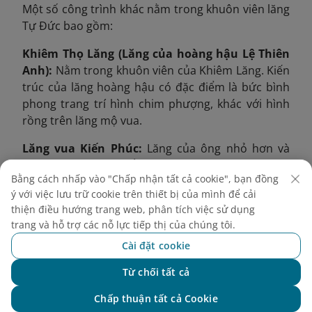
Một số công trình khác nằm trong khuôn viên lăng
Tự Đức bao gồm:
Khiêm Thọ Lăng (Lăng của hoàng hậu Lệ Thiên
Anh):
Nằm trong khuôn viên của Khiêm Lăng. Kiến
trúc của lăng hoàng hậu có đặc điểm là bức bình
phong trang trí hình chim phượng, khác với hình
rồng trên lăng mộ vua.
Lăng vua Kiến Phúc:
Lăng của ông nhỏ hơn và
đơn giản hơn đáng kể so với lăng Tự Đức.
Bằng cách nhấp vào "Chấp nhận tất cả cookie", bạn đồng
Khiêm Viện/Chí Khiêm Đường:
Khu vực sinh hoạt
ý với việc lưu trữ cookie trên thiết bị của mình để cải
dành riêng cho các phi tần, cung nữ theo hầu nhà
thiện điều hướng trang web, phân tích việc sử dụng
trang và hỗ trợ các nỗ lực tiếp thị của chúng tôi.
vua khi còn sinh thời. Ngày nay, nơi đây được dùng
làm nơi thờ cúng các phi tần.
Cài đặt cookie
4. Kinh nghiệm tham
Từ chối tất cả
Chat với NEO
quan lăng Tự Đức
Chấp thuận tất cả Cookie