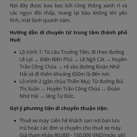
Nơi đây được bao bọc bởi rừng thông xanh rì và
các ngọn đồi thấp, mang lại bầu không khí yên
tĩnh, mát lành quanh năm.
Hướng dẫn di chuyển từ trung tâm thành phố
Huế:
Lộ trình 1: Từ cầu Trường Tiền, đi theo đường
Lê Lợi → Điện Biên Phủ → Lê Ngô Cát → Huyền
Trân Công Chúa → rẽ vào đường Đoàn Nhữ
Hải và đi thêm khoảng 650m là đến nơi.
Lộ trình 2 (gần chùa Thiên Mụ): Từ đường Bùi
Thị Xuân → Huyền Trân Công Chúa → Đoàn
Nhữ Hài → lăng Tự Đức.
Gợi ý phương tiện di chuyển thuận tiện:
Thuê xe máy: Liên hệ khách sạn nơi bạn lưu
trú hoặc các đơn vị chuyên cho thuê xe máy.
Giá tham khảo 80.000 - 150.000 VND/ngày, phí