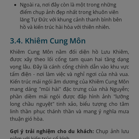
Ngoài ra, nơi đây còn là một trong những
điểm chụp ảnh đẹp nhất trong khuôn viên
lăng Tự Đức với khung cảnh thanh bình bên
hồ và kiến trúc hài hòa với thiên nhiên.
3.4. Khiêm Cung Môn
Khiêm Cung Môn nằm đối diện hồ Lưu Khiêm,
được xây theo lối cổng tam quan hai tầng dạng
vọng lâu. Đây là cánh cổng chính dẫn vào khu vực
tẩm điện - nơi làm việc và nghỉ ngơi của nhà vua.
Kiến trúc mái ngói âm dương của Khiêm Cung Môn
mang dáng "mũi hài" đặc trưng của nhà Nguyễn;
phần diềm mái ngói được đắp hình ảnh "lưỡng
long chầu nguyệt" tinh xảo, biểu tượng cho tâm
linh thần phục thánh thần và mang ý nghĩa mưa
thuận gió hòa.
Gợi ý trải nghiệm cho du khách:
Chụp ảnh lưu
niệm với kiến trúc cổ kính.