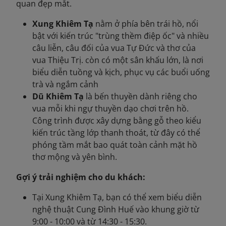
quan đẹp mắt.
Xung Khiêm Tạ
nằm ở phía bên trái hồ, nổi
bật với kiến trúc "trùng thềm điệp ốc" và nhiều
câu liễn, câu đối của vua Tự Đức và thơ của
vua Thiệu Trị. còn có một sân khấu lớn, là nơi
biểu diễn tuồng và kịch, phục vụ các buổi uống
trà và ngắm cảnh
Dũ Khiêm Tạ
là bến thuyền dành riêng cho
vua mỗi khi ngự thuyền dạo chơi trên hồ.
Công trình được xây dựng bằng gỗ theo kiểu
kiến trúc tầng lớp thanh thoát, từ đây có thể
phóng tầm mắt bao quát toàn cảnh mặt hồ
thơ mộng và yên bình.
Gợi ý trải nghiệm cho du khách:
Tại Xung Khiêm Tạ, bạn có thể xem biểu diễn
nghệ thuật Cung Đình Huế vào khung giờ từ
9:00 - 10:00 và từ 14:30 - 15:30.