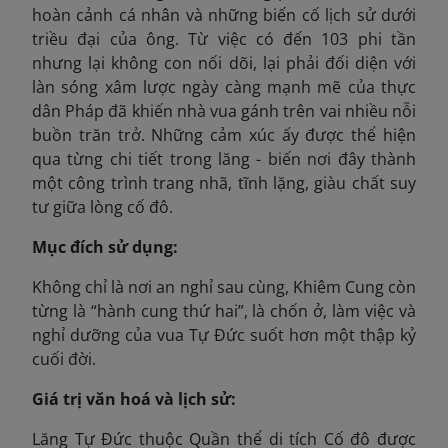
hoàn cảnh cá nhân và những biến cố lịch sử dưới
triều đại của ông. Từ việc có đến 103 phi tần
nhưng lại không con nối dõi, lại phải đối diện với
làn sóng xâm lược ngày càng mạnh mẽ của thực
dân Pháp đã khiến nhà vua gánh trên vai nhiều nỗi
buồn trăn trở. Những cảm xúc ấy được thể hiện
qua từng chi tiết trong lăng - biến nơi đây thành
một công trình trang nhã, tĩnh lặng, giàu chất suy
tư giữa lòng cố đô.
Mục đích sử dụng:
Không chỉ là nơi an nghỉ sau cùng, Khiêm Cung còn
từng là “hành cung thứ hai”, là chốn ở, làm việc và
nghỉ dưỡng của vua Tự Đức suốt hơn một thập kỷ
cuối đời.
Giá trị văn hoá và lịch sử:
Lăng Tự Đức thuộc Quần thể di tích Cố đô được