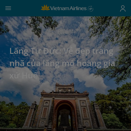
Lăng Tự Đức: Vẻ đẹp trang
nhã của lăng mộ hoàng gia
xứ Huế