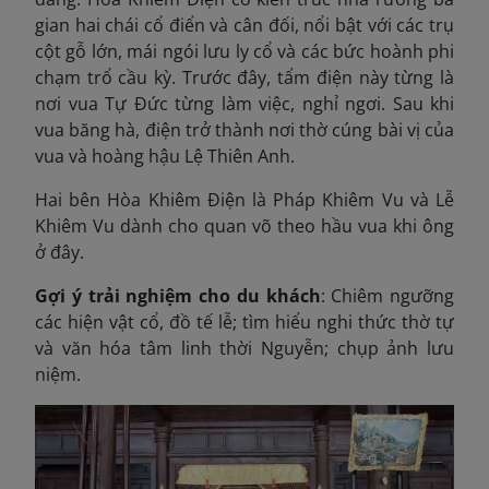
gian hai chái cổ điển và cân đối, nổi bật với các trụ
cột gỗ lớn, mái ngói lưu ly cổ và các bức hoành phi
chạm trổ cầu kỳ. Trước đây, tẩm điện này từng là
nơi vua Tự Đức từng làm việc, nghỉ ngơi. Sau khi
vua băng hà, điện trở thành nơi thờ cúng bài vị của
vua và hoàng hậu Lệ Thiên Anh.
Hai bên Hòa Khiêm Điện là Pháp Khiêm Vu và Lễ
Khiêm Vu dành cho quan võ theo hầu vua khi ông
ở đây.
Gợi ý trải nghiệm cho du khách
: Chiêm ngưỡng
các hiện vật cổ, đồ tế lễ; tìm hiểu nghi thức thờ tự
và văn hóa tâm linh thời Nguyễn; chụp ảnh lưu
niệm.