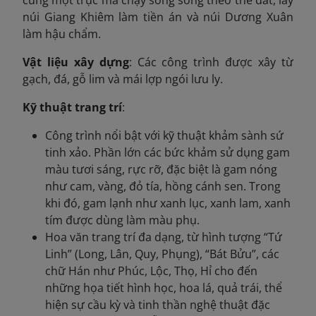
núi Giang Khiêm làm tiền án và núi Dương Xuân
làm hậu chẩm.
Vật liệu xây dựng
: Các công trình được xây từ
gạch, đá, gỗ lim và mái lợp ngói lưu ly.
Kỹ thuật trang trí
:
Công trình nổi bật với kỹ thuật khảm sành sứ
tinh xảo. Phần lớn các bức khảm sử dụng gam
màu tươi sáng, rực rỡ, đặc biệt là gam nóng
như cam, vàng, đỏ tía, hồng cánh sen. Trong
khi đó, gam lạnh như xanh lục, xanh lam, xanh
tím được dùng làm màu phụ.
Hoa văn trang trí đa dạng, từ hình tượng “Tứ
Linh” (Long, Lân, Quy, Phụng), “Bát Bửu”, các
chữ Hán như Phúc, Lộc, Thọ, Hỉ cho đến
những họa tiết hình học, hoa lá, quả trái, thể
hiện sự cầu kỳ và tinh thần nghệ thuật đặc