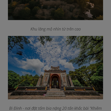
Khu lăng mộ nhìn từ trên cao
Bi Đình - nơi đặt tấm bia nặng 20 tấn khắc bài "Khiêm