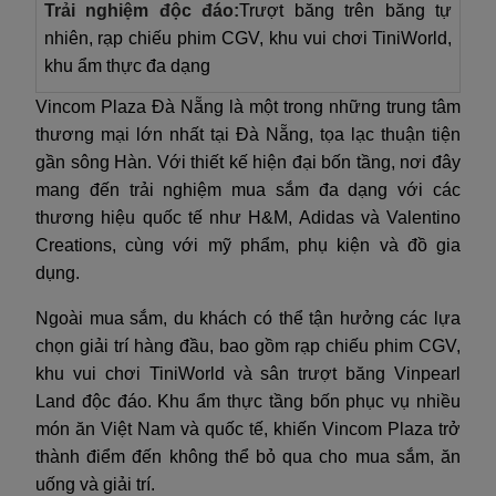
Trải nghiệm độc đáo:
Trượt băng trên băng tự
nhiên, rạp chiếu phim CGV, khu vui chơi TiniWorld,
khu ẩm thực đa dạng
Vincom Plaza Đà Nẵng là một trong những trung tâm
thương mại lớn nhất tại Đà Nẵng, tọa lạc thuận tiện
gần sông Hàn. Với thiết kế hiện đại bốn tầng, nơi đây
mang đến trải nghiệm mua sắm đa dạng với các
thương hiệu quốc tế như H&M, Adidas và Valentino
Creations, cùng với mỹ phẩm, phụ kiện và đồ gia
dụng.
Ngoài mua sắm, du khách có thể tận hưởng các lựa
chọn giải trí hàng đầu, bao gồm rạp chiếu phim CGV,
khu vui chơi TiniWorld và sân trượt băng Vinpearl
Land độc đáo. Khu ẩm thực tầng bốn phục vụ nhiều
món ăn Việt Nam và quốc tế, khiến Vincom Plaza trở
thành điểm đến không thể bỏ qua cho mua sắm, ăn
uống và giải trí.