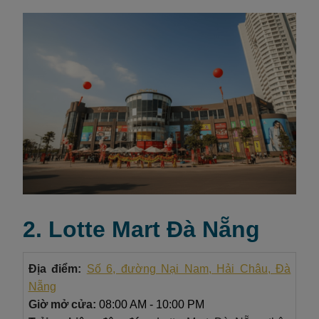
2. Lotte Mart Đà Nẵng
Địa điểm:
Số 6, đường Nại Nam, Hải Châu, Đà
Nẵng
Giờ mở cửa:
08:00 AM - 10:00 PM