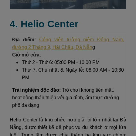
4. Helio Center
Địa điểm:
Công viên tưởng niệm Đông Nam,
đường 2 Tháng 9, Hải Châu, Đà Nẵn
g
Giờ mở cửa:
Thứ 2 - Thứ 6: 05:00 PM - 10:00 PM
Thứ 7, Chủ nhật & Ngày lễ: 08:00 AM - 10:30
PM
Trải nghiệm độc đáo:
Trò chơi không tiền mặt,
hoạt động thân thiện với gia đình, ẩm thực đường
phố đa dạng
Helio Center là khu phức hợp giải trí lớn nhất tại Đà
Nẵng, được thiết kế để phục vụ du khách ở mọi lứa
tuổi. Trung tâm được chia thành ba khu vực chính: