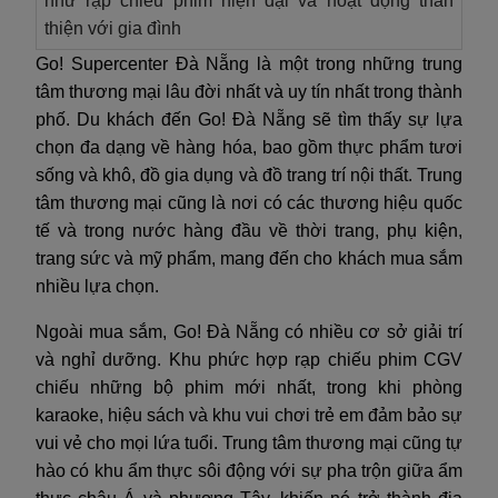
như rạp chiếu phim hiện đại và hoạt động thân
thiện với gia đình
Go! Supercenter Đà Nẵng là một trong những trung
tâm thương mại lâu đời nhất và uy tín nhất trong thành
phố. Du khách đến Go! Đà Nẵng sẽ tìm thấy sự lựa
chọn đa dạng về hàng hóa, bao gồm thực phẩm tươi
sống và khô, đồ gia dụng và đồ trang trí nội thất. Trung
tâm thương mại cũng là nơi có các thương hiệu quốc
tế và trong nước hàng đầu về thời trang, phụ kiện,
trang sức và mỹ phẩm, mang đến cho khách mua sắm
nhiều lựa chọn.
Ngoài mua sắm, Go! Đà Nẵng có nhiều cơ sở giải trí
và nghỉ dưỡng. Khu phức hợp rạp chiếu phim CGV
chiếu những bộ phim mới nhất, trong khi phòng
karaoke, hiệu sách và khu vui chơi trẻ em đảm bảo sự
vui vẻ cho mọi lứa tuổi. Trung tâm thương mại cũng tự
hào có khu ẩm thực sôi động với sự pha trộn giữa ẩm