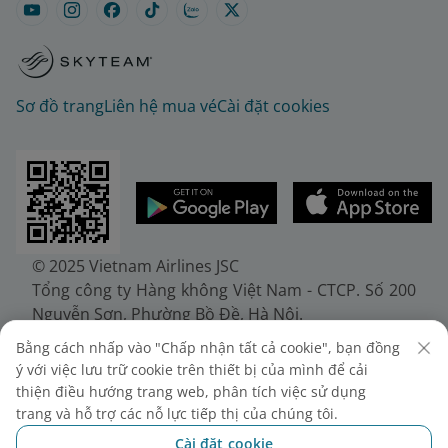
Sơ đồ trang
Liên hệ mua vé
Cài đặt cookies
© 2025 Vietnam Airlines JSC
Tổng công ty Hàng không Việt Nam - CTCP. Số 200
Nguyễn Sơn, Phường Bồ Đề, Hà Nội.
Điện thoại: (+84-24) 38272289. Fax: (+84-24)
Bằng cách nhấp vào "Chấp nhận tất cả cookie", bạn đồng
38722375
ý với việc lưu trữ cookie trên thiết bị của mình để cải
Giấy chứng nhận đăng ký doanh nghiệp, mã số
thiện điều hướng trang web, phân tích việc sử dụng
doanh nghiệp 0100107518, đăng ký lần đầu ngày
trang và hỗ trợ các nỗ lực tiếp thị của chúng tôi.
30/6/2010, đăng ký thay đổi lần thứ 10 ngày
Cài đặt cookie