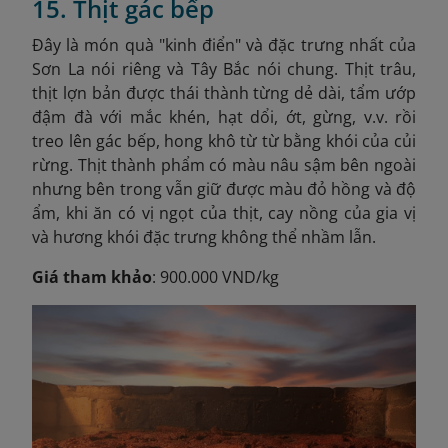
15. Thịt gác bếp
Đây là món quà "kinh điển" và đặc trưng nhất của
Sơn La nói riêng và Tây Bắc nói chung. Thịt trâu,
thịt lợn bản được thái thành từng dẻ dài, tẩm ướp
đậm đà với mắc khén, hạt dổi, ớt, gừng, v.v. rồi
treo lên gác bếp, hong khô từ từ bằng khói của củi
rừng. Thịt thành phẩm có màu nâu sậm bên ngoài
nhưng bên trong vẫn giữ được màu đỏ hồng và độ
ẩm, khi ăn có vị ngọt của thịt, cay nồng của gia vị
và hương khói đặc trưng không thể nhầm lẫn.
Giá tham khảo
: 900.000 VND/kg