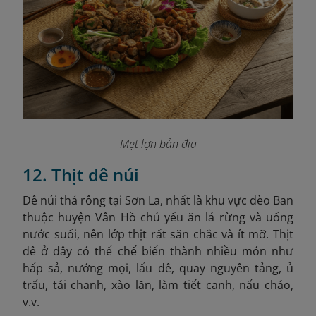
Mẹt lợn bản địa
12. Thịt dê núi
Dê núi thả rông tại Sơn La, nhất là khu vực đèo Ban
thuộc huyện Vân Hồ chủ yếu ăn lá rừng và uống
nước suối, nên lớp thịt rất săn chắc và ít mỡ. Thịt
dê ở đây có thể chế biến thành nhiều món như
hấp sả, nướng mọi, lẩu dê, quay nguyên tảng, ủ
trấu, tái chanh, xào lăn, làm tiết canh, nấu cháo,
v.v.