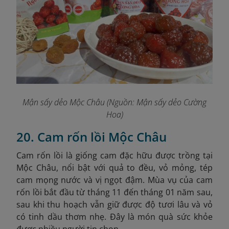
Mận sấy dẻo Mộc Châu (Nguồn: Mận sấy dẻo Cường
Hoa)
20. Cam rốn lồi Mộc Châu
Cam rốn lồi là giống cam đặc hữu được trồng tại
Mộc Châu, nổi bật với quả to đều, vỏ mỏng, tép
cam mọng nước và vị ngọt đậm. Mùa vụ của cam
rốn lồi bắt đầu từ tháng 11 đến tháng 01 năm sau,
sau khi thu hoạch vẫn giữ được độ tươi lâu và vỏ
có tinh dầu thơm nhẹ. Đây là món quà sức khỏe
được nhiều người tin chọn.