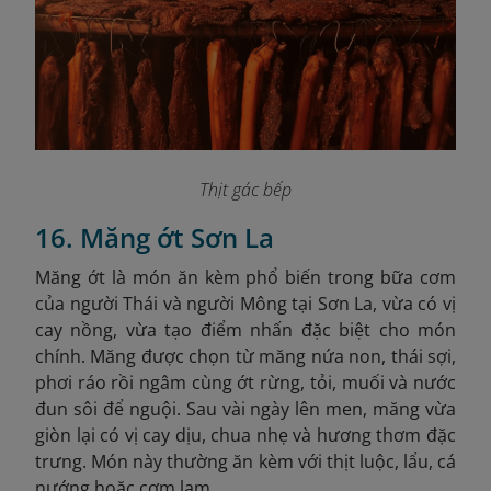
Thịt gác bếp
16. Măng ớt Sơn La
Măng ớt là món ăn kèm phổ biến trong bữa cơm
của người Thái và người Mông tại Sơn La, vừa có vị
cay nồng, vừa tạo điểm nhấn đặc biệt cho món
chính. Măng được chọn từ măng nứa non, thái sợi,
phơi ráo rồi ngâm cùng ớt rừng, tỏi, muối và nước
đun sôi để nguội. Sau vài ngày lên men, măng vừa
giòn lại có vị cay dịu, chua nhẹ và hương thơm đặc
trưng. Món này thường ăn kèm với thịt luộc, lẩu, cá
nướng hoặc cơm lam.