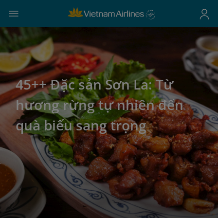
45++ Đặc sản Sơn La: Từ
hương rừng tự nhiên đến
quà biếu sang trọng