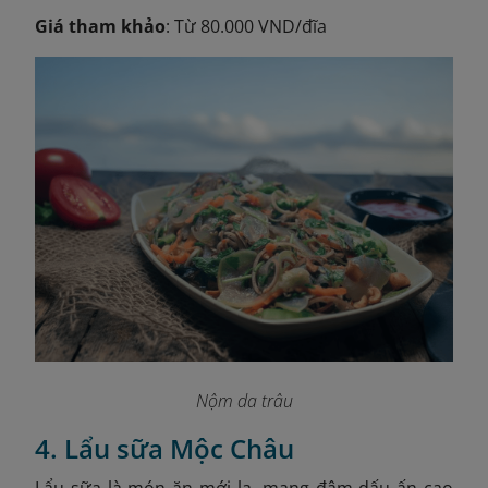
Giá tham khảo
: Từ 80.000 VND/đĩa
Nộm da trâu
4. Lẩu sữa Mộc Châu
Lẩu sữa là món ăn mới lạ, mang đậm dấu ấn cao