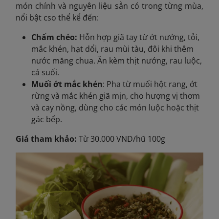
món chính và nguyên liệu sẵn có trong từng mùa,
nổi bật cso thể kể đến:
Chẩm chéo:
Hỗn hợp giã tay từ ớt nướng, tỏi,
mắc khén, hạt dổi, rau mùi tàu, đôi khi thêm
nước măng chua. Ăn kèm thịt nướng, rau luộc,
cá suối.
Muối ớt mắc khén
: Pha từ muối hột rang, ớt
rừng và mắc khén giã mịn, cho hượng vị thơm
và cay nồng, dùng cho các món luộc hoặc thịt
gác bếp.
Giá tham khảo:
Từ 30.000 VND/hũ 100g