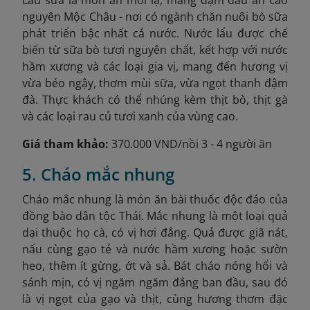
nguyên Mộc Châu - nơi có ngành chăn nuôi bò sữa
phát triển bậc nhất cả nước. Nước lẩu được chế
biến từ sữa bò tươi nguyên chất, kết hợp với nước
hầm xương và các loại gia vị, mang đến hương vị
vừa béo ngậy, thơm mùi sữa, vừa ngọt thanh đậm
đà. Thực khách có thể nhúng kèm thịt bò, thịt gà
và các loại rau củ tươi xanh của vùng cao.
Giá tham khảo:
370.000 VND/nồi 3 - 4 người ăn
5. Cháo mắc nhung
Cháo mắc nhung là món ăn bài thuốc độc đáo của
đồng bào dân tộc Thái. Mắc nhung là một loại quả
dại thuộc họ cà, có vị hơi đắng. Quả được giã nát,
nấu cùng gạo tẻ và nước hầm xương hoặc sườn
heo, thêm ít gừng, ớt và sả. Bát cháo nóng hổi và
sánh mịn, có vị ngăm ngăm đắng ban đầu, sau đó
là vị ngọt của gạo và thịt, cùng hương thơm đặc