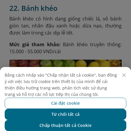
22. Bánh khéo
Bánh khéo có hình dạng giống chiếc lá, vỏ bánh
giòn tan, nhân đậu xanh hoặc dừa nạo, thường
được làm trong các dịp lễ tết.
Mức giá tham khảo:
Bánh khéo truyền thống:
15.000 - 55.000 VND/cái
Bằng cách nhấp vào "Chấp nhận tất cả cookie", bạn đồng
ý với việc lưu trữ cookie trên thiết bị của mình để cải
thiện điều hướng trang web, phân tích việc sử dụng
trang và hỗ trợ các nỗ lực tiếp thị của chúng tôi.
Cài đặt cookie
Từ chối tất cả
Chat với NEO
Chấp thuận tất cả Cookie