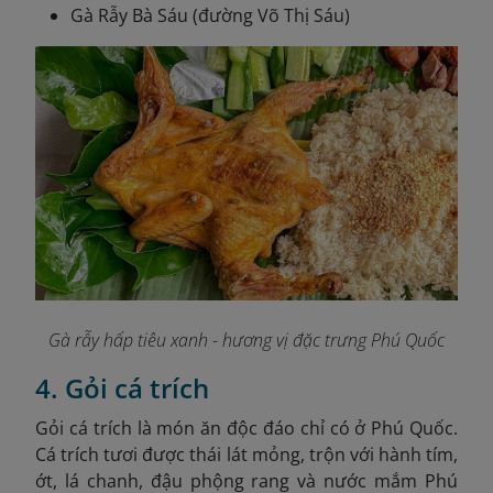
Gà Rẫy Bà Sáu (đường Võ Thị Sáu)
Gà rẫy hấp tiêu xanh - hương vị đặc trưng Phú Quốc
4. Gỏi cá trích
Gỏi cá trích là món ăn độc đáo chỉ có ở Phú Quốc.
Cá trích tươi được thái lát mỏng, trộn với hành tím,
ớt, lá chanh, đậu phộng rang và nước mắm Phú