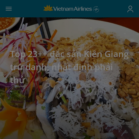
Top 23++ đặc sản Kiên Giang
trứ danh, nhất định phải
thử