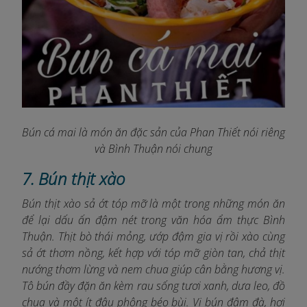
Bún cá mai là món ăn đặc sản của Phan Thiết nói riêng
và Bình Thuận nói chung
7. Bún thịt xào
Bún thịt xào sả ớt tóp mỡ là một trong những món ăn
để lại dấu ấn đậm nét trong văn hóa ẩm thực Bình
Thuận. Thịt bò thái mỏng, ướp đậm gia vị rồi xào cùng
sả ớt thơm nồng, kết hợp với tóp mỡ giòn tan, chả thịt
nướng thơm lừng và nem chua giúp cân bằng hương vị.
Tô bún đầy đặn ăn kèm rau sống tươi xanh, dưa leo, đồ
chua và một ít đậu phộng béo bùi. Vị bún đậm đà, hơi