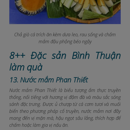
Chả giò cá trích ăn kèm dưa leo, rau sống và chấm
mắm đậu phộng béo ngậy
8++ Đặc sản Bình Thuận
làm quà
13. Nước mắm Phan Thiết
Nước mắm Phan Thiết là biểu tượng ẩm thực truyền
thống, nổi tiếng với hương vị đậm đà và màu sắc sóng
sánh đặc trưng. Được ủ chượp từ cá cơm tươi và muối
biển theo phương pháp cổ truyền, nước mắm nơi đây
mang đến vị mặn mà, hậu ngọt sâu lắng, thích hợp để
chấm hoặc làm gia vị nấu ăn.​