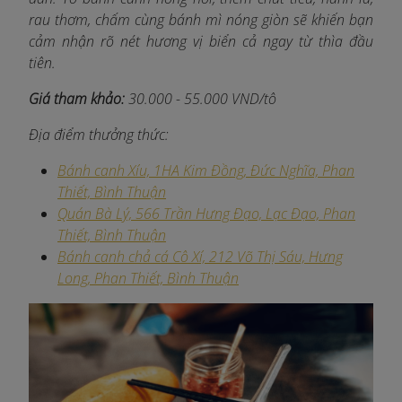
rau thơm, chấm cùng bánh mì nóng giòn sẽ khiến bạn
cảm nhận rõ nét hương vị biển cả ngay từ thìa đầu
tiên.
Giá tham khảo:
30.000 - 55.000 VND/tô
Địa điểm thưởng thức:
Bánh canh Xíu, 1HA Kim Đồng, Đức Nghĩa, Phan
Thiết, Bình Thuận
Quán Bà Lý, 566 Trần Hưng Đạo, Lạc Đạo, Phan
Thiết, Bình Thuận
Bánh canh chả cá Cô Xí, 212 Võ Thị Sáu, Hưng
Long, Phan Thiết, Bình Thuận