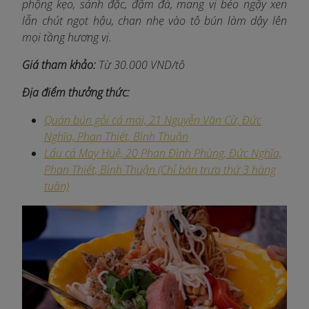
phộng kẹo, sánh đặc, đậm đà, mang vị béo ngậy xen
lẫn chút ngọt hậu, chan nhẹ vào tô bún làm dậy lên
mọi tầng hương vị.
Giá tham khảo:
Từ 30.000 VND/tô
Địa điểm thưởng thức:
Quán bún gỏi cá mai, 21 Nguyễn Văn Cừ, Đức
Nghĩa, Phan Thiết, Bình Thuận
Lẩu cá May Huệ, 20 Phan Đình Phùng, Đức Nghĩa,
Phan Thiết, Bình Thuận (Chỉ bán trưa thứ 3 hàng
tuần)