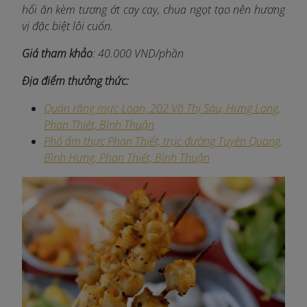
hổi ăn kèm tương ớt cay cay, chua ngọt tạo nên hương
vị đặc biệt lôi cuốn.
Giá tham khảo
: 40.000 VND/phần
Địa điểm thưởng thức:
Quán răng mực Loan, 202 Võ Thị Sáu, Hưng Long,
Phan Thiết, Bình Thuận
Phố ẩm thực Phan Thiết, trục đường Tuyên Quang,
Bình Hưng, Phan Thiết, Bình Thuận