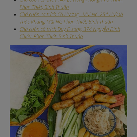
Phan Thiết, Bình Thuận
Chả cuốn cá trích Cô Hường - Mũi Né, 254 Huỳnh
Thúc Kháng, Mũi Né, Phan Thiết, Bình Thuận
Chả cuốn cá trích Duy Dương, 374 Nguyễn Đình
Chiểu, Phan Thiết, Bình Thuận