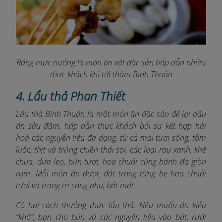
Răng mực nướng là món ăn vặt đặc sản hấp dẫn nhiều
thực khách khi tới thăm Bình Thuận
4. Lẩu thả Phan Thiết
Lẩu thả Bình Thuận là một món ăn đặc sản để lại dấu
ấn sâu đậm, hấp dẫn thực khách bởi sự kết hợp hài
hoà các nguyên liệu đa dạng, từ cá mai tươi sống, tôm
luộc, thịt và trứng chiên thái sợi, các loại rau xanh, khế
chua, dưa leo, bún tươi, hoa chuối cùng bánh đa giòn
rụm. Mỗi món ăn được đặt trong từng bẹ hoa chuối
tươi và trang trí công phu, bắt mắt.
Có hai cách thưởng thức lẩu thả. Nếu muốn ăn kiểu
“khô”, bạn cho bún và các nguyên liệu vào bát, rưới