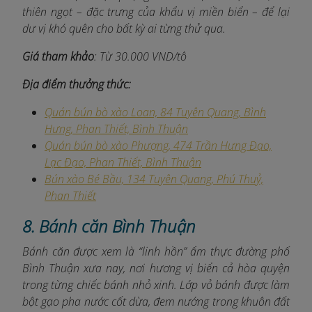
thiên ngọt – đặc trưng của khẩu vị miền biển – để lại
dư vị khó quên cho bất kỳ ai từng thử qua.
Giá tham khảo
: Từ 30.000 VND/tô
Địa điểm thưởng thức:
Quán bún bò xào Loan, 84 Tuyên Quang, Bình
Hưng, Phan Thiết, Bình Thuận
Quán bún bò xào Phượng, 474 Trần Hưng Đạo,
Lạc Đạo, Phan Thiết, Bình Thuận
Bún xào Bé Bầu, 134 Tuyên Quang, Phú Thuỷ,
Phan Thiết
8. Bánh căn Bình Thuận
Bánh căn được xem là “linh hồn” ẩm thực đường phố
Bình Thuận xưa nay, nơi hương vị biển cả hòa quyện
trong từng chiếc bánh nhỏ xinh. Lớp vỏ bánh được làm
bột gạo pha nước cốt dừa, đem nướng trong khuôn đất