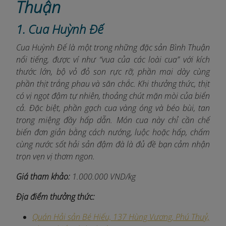
Thuận
1. Cua Huỳnh Đế
Cua Huỳnh Đế là một trong những đặc sản Bình Thuận
nổi tiếng, được ví như “vua của các loài cua” với kích
thước lớn, bộ vỏ đỏ son rực rỡ, phần mai dày cùng
phần thịt trắng phau và săn chắc. Khi thưởng thức, thịt
có vị ngọt đậm tự nhiên, thoảng chút mặn mòi của biển
cả. Đặc biệt, phần gạch cua vàng óng và béo bùi, tan
trong miệng đầy hấp dẫn. Món cua này chỉ cần chế
biến đơn giản bằng cách nướng, luộc hoặc hấp, chấm
cùng nước sốt hải sản đậm đà là đủ đề bạn cảm nhận
trọn vẹn vị thơm ngon.
Giá tham khảo:
1.000.000 VND/kg
Địa điểm thưởng thức:
Quán Hải sản Bé Hiếu, 137 Hùng Vương, Phú Thuỷ,