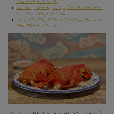
Phan Thiết, Bình Thuận
Nhà hàng Cây Bàng, 04 Nguyễn Đình Chiểu, Hàm
Tiến, Phan Thiết, Bình Thuận
Hải sản Tư Minh, 17 Phạm Văn Đồng, Bình Hưng,
Phan Thiết, Bình Thuận
Cua Huỳnh Đế Bình Thuận có kích thước lớn và phần