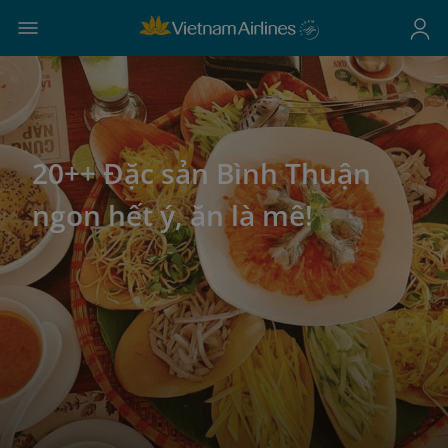
20++ Đặc sản Bình Thuận
ngon hết ý, ăn là mê!