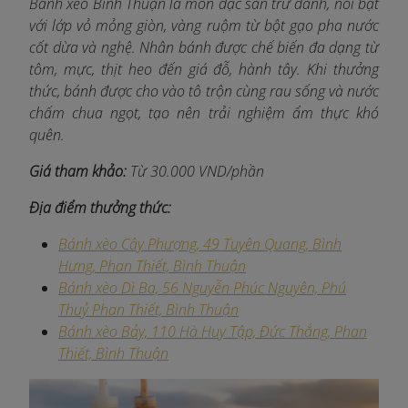
Bánh xèo Bình Thuận là món đặc sản trứ danh, nổi bật
với lớp vỏ mỏng giòn, vàng ruộm từ bột gạo pha nước
cốt dừa và nghệ. Nhân bánh được chế biến đa dạng từ
tôm, mực, thịt heo đến giá đỗ, hành tây. Khi thưởng
thức, bánh được cho vào tô trộn cùng rau sống và nước
chấm chua ngọt, tạo nên trải nghiệm ẩm thực khó
quên.​
Giá tham khảo:
Từ 30.000 VND/phần
Địa điểm thưởng thức:
Bánh xèo Cây Phượng, 49 Tuyên Quang, Bình
Hưng, Phan Thiết, Bình Thuận​
Bánh xèo Dì Ba, 56 Nguyễn Phúc Nguyên, Phú
Thuỷ Phan Thiết, Bình Thuận​
Bánh xèo Bảy, 110 Hà Huy Tập, Đức Thắng, Phan
Thiết, Bình Thuận