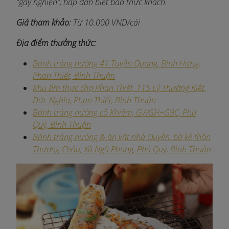
“gây nghiện”, hấp dẫn biết bao thực khách.
Giá tham khảo:
Từ 10.000 VND/cái
Địa điểm thưởng thức:
Bánh tráng nướng 41 Tuyên Quang, Bình Hưng,
Phan Thiết, Bình Thuận​
Khu ẩm thực chợ Phan Thiết, 115 Lý Thường Kiệt,
Đức Nghĩa, Phan Thiết, Bình Thuận
Bánh tráng nướng cô Khiêm, GWGH+G9C, Phú
Quý, Bình Thuận
Bánh tráng nướng & ăn vặt nhà Quyên, bờ kè thôn
Thương Châu, Xã Ngũ Phụng, Phú Quý, Bình Thuận