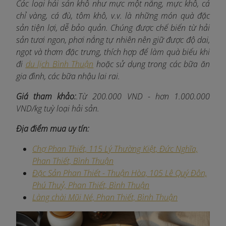
Các loại hải sản khô như mực một nắng, mực khô, cá
chỉ vàng, cá đù, tôm khô, v.v. là những món quà đặc
sản tiện lợi, dễ bảo quản. Chúng được chế biến từ hải
sản tươi ngon, phơi nắng tự nhiên nên giữ được độ dai,
ngọt và thơm đặc trưng, thích hợp để làm quà biếu khi
đi
du lịch Bình Thuận
hoặc sử dụng trong các bữa ăn
gia đình, các bữa nhậu lai rai.
Giá tham khảo:
.Từ 200.000 VND - hơn 1.000.000
VND/kg tuỳ loại hải sản.
Địa điểm mua uy tín:
Chợ Phan Thiết, 115 Lý Thường Kiệt, Đức Nghĩa,
Phan Thiết, Bình Thuận
Đặc Sản Phan Thiết - Thuận Hòa, 105 Lê Quý Đôn,
Phú Thuỷ, Phan Thiết, Bình Thuận
Làng chài Mũi Né, Phan Thiết, Bình Thuận