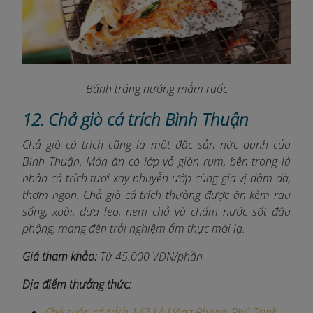
Bánh tráng nướng mắm ruốc
12. Chả giò cá trích Bình Thuận
Chả giò cá trích cũng là một đặc sản nức danh của
Bình Thuận. Món ăn có lớp vỏ giòn rụm, bên trong là
nhân cá trích tươi xay nhuyễn ướp cùng gia vị đậm đà,
thơm ngon. Chả giò cá trích thường được ăn kèm rau
sống, xoài, dưa leo, nem chả và chấm nước sốt đậu
phộng, mang đến trải nghiệm ẩm thực mới lạ.
Giá tham khảo:
Từ 45.000 VDN/phần
Địa điểm thưởng thức:
Chả cuốn cá trích 147 Lê Hồng Phong, Phú Trinh,