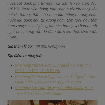
nước sốt được pha từ mắm cá cơm lên rồi trộn đều.
Với kiểu ăn truyền thống, bạn chan nước lẩu nóng vào
bát rồi thưởng thức như món lẩu thông thường. Phần
nước lẩu được nấu từ xương hầm, tôm tươi, đầu tôm
hùm cùng các loại gia vị, tạo nên hương vị chua thanh,
ngọt nhẹ nhưng vẫn đủ đậm đà khiến thực khách lưu
luyến.
Giá tham khảo:
400.000 VND/phần
Địa điểm thưởng thức:
Nhà hàng Mũi Né Xưa, 360 Nguyễn Thông, Phú
Hài, Phan Thiết, Bình Thuận
Nhà hàng Seahorse Hippocampe, 16 Nguyễn Đình
Chiểu, Hàm Tiến, Phan Thiết, Bình Thuận
Nhà hàng Sóc Nâu, 3B Nguyễn Đình Chiểu, Hàm
Tiến, Phan Thiết, Bình Thuận