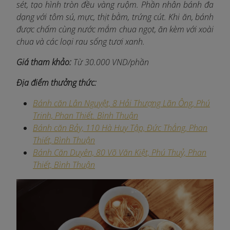
sét, tạo hình tròn đều vàng ruộm. Phần nhân bánh đa
dạng với tôm sú, mực, thịt bằm, trứng cút. Khi ăn, bánh
được chấm cùng nước mắm chua ngọt, ăn kèm với xoài
chua và các loại rau sống tươi xanh.
Giá tham khảo:
Từ 30.000 VND/phần
Địa điểm thưởng thức:
Bánh căn Lân Nguyệt, 8 Hải Thượng Lãn Ông, Phú
Trinh, Phan Thiết. Bình Thuận
Bánh căn Bảy, 110 Hà Huy Tập, Đức Thắng, Phan
Thiết, Bình Thuận
Bánh Căn Duyên, 80 Võ Văn Kiệt, Phú Thuỷ, Phan
Thiết, Bình Thuận