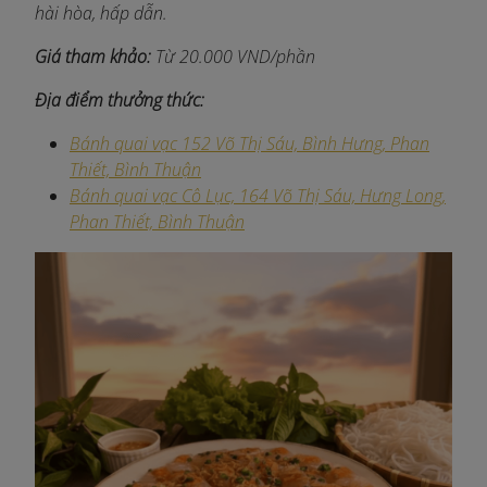
hài hòa, hấp dẫn.
Giá tham khảo:
Từ 20.000 VND/phần
Địa điểm thưởng thức:
Bánh quai vạc 152 Võ Thị Sáu, Bình Hưng, Phan
Thiết, Bình Thuận
Bánh quai vạc Cô Lục, 164 Võ Thị Sáu, Hưng Long,
Phan Thiết, Bình Thuận