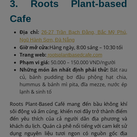
3. Roots Plant-based
Cafe
Địa chỉ:
26-27 Trần Bạch Đằng, Bắc Mỹ Phú,
Ngũ Hành Sơn, Đà Nẵng
Giờ mở cửa:
Hàng ngày, 8:00 sáng – 10:30 tối
Trang web:
rootsplantbasedcafe.com
Phạm vi giá:
50.000 – 150.000 VND/người
Những món ăn nhất định phải thử:
Bát rau
củ, bánh pudding bơ đậu phộng hạt chia,
hummus & bánh mì pita, đĩa mezze, nước ép
lạnh & sinh tố
Roots Plant-Based Café mang đến bầu không khí
sôi động và ấm cúng, khiến nơi đây trở thành điểm
đến yêu thích của cả người dân địa phương và
khách du lịch. Quán cà phê nổi tiếng với cam kết sử
dụng nguyên liệu tươi ngon có nguồn gốc địa