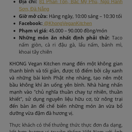
Địa chỉ:
81 Phan Tôn, Bắc Mỹ Phú, Ngũ Hành
Sơn, Đà Nẵng
Giờ mở cửa:
Hàng ngày, 10:00 sáng – 10:30 tối
Facebook:
@KhongVeganKitchen
Phạm vi giá:
45.000 – 90.000 đồng/món
Những món ăn nhất định phải thử
:
Taco
nấm giòn, cà ri đậu gà, lẩu nấm, bánh mì,
khoai tây chiên
KHONG Vegan Kitchen mang đến một không gian
thanh bình và tối giản, được tô điểm bởi cây xanh
và những bài kinh Phật nhẹ nhàng, tạo nên một
bầu không khí ăn uống yên bình. Nhà hàng nhấn
mạnh vào "chủ nghĩa thuần chay tự nhiên, thuần
khiết", sử dụng nguyên liệu hữu cơ, từ nông trại
đến bàn ăn để chế biến những món ăn vừa bổ
dưỡng vừa đậm đà hương vị.
Thực khách có thể thưởng thức thực đơn đa dạng,
kết hợp hương vị truyền thống Việt Nam với ảnh