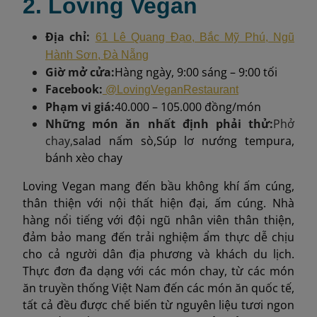
2. Loving Vegan
Địa chỉ:
61 Lê Quang Đạo, Bắc Mỹ Phú, Ngũ
Hành Sơn, Đà Nẵng
Giờ mở cửa:
Hàng ngày, 9:00 sáng – 9:00 tối
Facebook:
@LovingVeganRestaurant
Phạm vi giá:
40.000 – 105.000 đồng/món
Những món ăn nhất định phải thử:
Phở
chay,
salad nấm sò,Súp lơ nướng tempura,
bánh xèo chay
Loving Vegan mang đến bầu không khí ấm cúng,
thân thiện với nội thất hiện đại, ấm cúng. Nhà
hàng nổi tiếng với đội ngũ nhân viên thân thiện,
đảm bảo mang đến trải nghiệm ẩm thực dễ chịu
cho cả người dân địa phương và khách du lịch.
Thực đơn đa dạng với các món chay, từ các món
ăn truyền thống Việt Nam đến các món ăn quốc tế,
tất cả đều được chế biến từ nguyên liệu tươi ngon