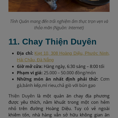
Tỉnh Quán mang đến trải nghiệm ẩm thực trọn vẹn và
thỏa mãn (Nguồn: Internet)
11. Chay Thiện Duyên
Địa chỉ:
Kiẹt 10, 308 Hoàng Diệu, Phước Ninh,
Hải Châu, Đà Nẵng
Giờ mở cửa:
Hàng ngày, 6:30 sáng – 8:00 tối
Phạm vi giá:
25.000 – 50.000 đồng/món
Những món ăn nhất định phải thử:
Cơm
gà
,
bánh kếp
,
mì rieu
,
chả giò với bún gạo
Thiện Duyên
là một quán ăn chay địa phương
được yêu thích, nằm khuất trong một con hẻm
nhỏ trên đường Hoàng Diệu. Tuy có vẻ ngoài
khiêm tốn, nhà hàng vẫn sở hữu không gian ăn