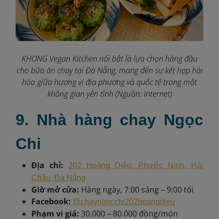
KHONG Vegan Kitchen nổi bật là lựa chọn hàng đầu
cho bữa ăn chay tại Đà Nẵng, mang đến sự kết hợp hài
hòa giữa hương vị địa phương và quốc tế trong một
không gian yên tĩnh (Nguồn: Internet)
9. Nhà hàng chay Ngọc
Chi
Địa chỉ:
202 Hoàng Diệu, Phước Ninh, Hải
Châu, Đà Nẵng
Giờ mở cửa:
Hàng ngày, 7:00 sáng – 9:00 tối
Facebook:
@chayngocchi202hoangdieu
Phạm vi giá:
30.000 – 80.000 đồng/món