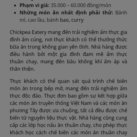
Phạm vi giá:
35.000 – 60.000 đồng/món
Những món ăn nhất định phải thử:
B
á
nh
mì
, cao l
ầ
u,
bánh
bao, curry
Chickpea Eatery mang đến trải nghiệm ẩm thực gia
đình ấm cúng, nơi thực khách có thể thưởng thức
bữa ăn trong không gian yên tĩnh. Nhà hàng được
điều hành bởi một gia đình đam mê ẩm thực
thuần chay, mang đến bầu không khí ấm áp và
thân thiện.
Thực khách có thể quan sát quá trình chế biến
món ăn trong bếp mở, mang đến trải nghiệm ẩm
thực độc đáo. Thực đơn bao gồm sự kết hợp giữa
các món ăn truyền thống Việt Nam và các món ăn
phương Tây được ưa chuộng, tất cả đều được chế
biến từ nguyên liệu thực vật. Nhà hàng cũng cung
cấp các lớp học nấu ăn thuần chay, cho phép thực
khách học cách chế biến các món ăn thuần chay