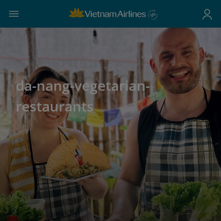
da-nang-vegetarian-
restaurants