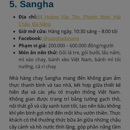
5. Sangha
Địa chỉ:
84 Hoàng Văn Thụ, Phước Ninh, Hải
Châu, Đà Nẵng
Giờ mở cửa:
Hàng ngày, 10:30 sáng – 8:00 tối
Facebook:
@sanghadanang
Phạm vi giá:
200.000 – 600.000 đồng/người
Món ăn nên thử:
Gỏi lá tre, gỏi bưởi, lẩu nấm,
mì xào chay, bánh xèo Việt Nam, bánh mì tỏi
nướng, cà ri chay
Nhà hàng chay Sangha mang đến không gian ẩm
thực thanh bình và tao nhã, kết hợp giữa thiết kế
hiện đại và các yếu tố truyền thống Việt Nam.
Không gian được trang trí bằng tường gạch thô,
nội thất gỗ và cây xanh tươi tốt, tạo nên bầu không
khí yên bình gợi nhớ đến một khu vườn thiền. Thực
khách có thể thưởng thức bữa ăn giữa những chậu
cây cảnh và hồ nước tĩnh lặng, góp phần nâng tầm