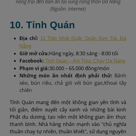
nông trại đến bàn ăn tại vùng nông thôn Đà Nẵng
(Nguồn: Internet)
10. Tỉnh Quán
Địa chỉ:
11 Trần Nhật Duật, Quận Sơn Trà, Đà
Nẵng
Giờ mở cửa:
Hàng ngày, 8:30 sáng - 8:00 tối
Facebook:
Tinh Quan – Am Thuc Chay Da Nang
Phạm vi giá:
30.000 – 65.000 đồng/món
Những món ăn nhất định phải thử:
Bánh
xèo, bún riêu, chả giò với bún gạo
,
Khoai tây
chiên
Tỉnh Quán mang đến một không gian yên tĩnh và
tối giản, điểm xuyết cây xanh và những bài kinh
Phật du dương, tạo nên một không gian ẩm thực
thanh bình. Nhà hàng nhấn mạnh vào "chủ nghĩa
thuần chay tự nhiên, thuần khiết", sử dụng nguyên