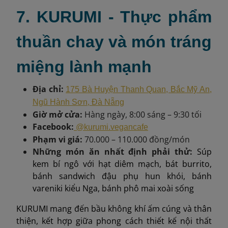
7. KURUMI - Thực phẩm
thuần chay và món tráng
miệng lành mạnh
Địa chỉ:
175 Bà Huyện Thanh Quan, Bắc Mỹ An,
Ngũ Hành Sơn, Đà Nẵng
Giờ mở cửa:
Hàng ngày, 8:00 sáng – 9:30 tối
Facebook:
@kurumi.vegancafe
Phạm vi giá:
70.000 – 110.000 đồng/món
Những món ăn nhất định phải thử:
Súp
kem bí ngô với hạt diêm mạch, bát burrito,
bánh sandwich đậu phụ hun khói, bánh
vareniki kiểu Nga, bánh phô mai xoài sống
KURUMI mang đến bầu không khí ấm cúng và thân
thiện, kết hợp giữa phong cách thiết kế nội thất