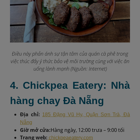
Điều này phản ánh sự tận tâm của quán cà phê trong
việc thúc đẩy ý thức bảo vệ môi trường cùng với việc ăn
uống lành mạnh (Nguồn: Internet)
4. Chickpea Eatery: Nhà
hàng chay Đà Nẵng
Địa chỉ:
185 Đặng Vũ Hy, Quận Sơn Trà, Đà
Nẵng
Giờ mở cửa:
Hàng ngày, 12:00 trưa – 9:00 tối
Trang web:
chickpeaeatery.com