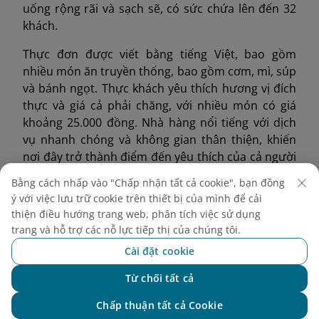
uống rộng rãi và sạch sẽ, có sức chứa lên đến 32
khách.
Thực đơn được viết bằng tiếng Việt, bao gồm
nhiều món ăn truyền thống, bao gồm cơm, mì, súp
và bánh ngọt. Thực khách yêu thích hương vị đích
thực và giá cả phải chăng, với nhiều món có giá
khoảng 25.000 đồng. Nhà hàng nổi tiếng với dịch
vụ nhanh chóng và không gian thân thiện, khiến
nơi đây trở thành điểm đến yêu thích của cả người
dân địa phương và du khách muốn thưởng thức
Bằng cách nhấp vào "Chấp nhận tất cả cookie", bạn đồng
ẩm thực chay ngon miệng.
ý với việc lưu trữ cookie trên thiết bị của mình để cải
thiện điều hướng trang web, phân tích việc sử dụng
trang và hỗ trợ các nỗ lực tiếp thị của chúng tôi.
Cài đặt cookie
Từ chối tất cả
Chat với NEO
Chấp thuận tất cả Cookie