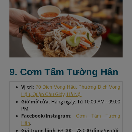
9. Cơm Tấm Tường Hân
Vị trí
:
70 Dịch Vọng Hậu, Phường Dịch Vọng
Hậu, Quận Cầu Giấy, Hà Nội
Giờ mở cửa
: Hàng ngày. Từ 10:00 AM - 09:00
PM.
Facebook/Instagram
:
Cơm Tấm Tường
.
Hân
Giá trung bình
: 63.000 - 78.000 đồng/người.