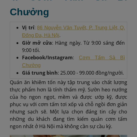
Chưởng
Vị trí
:
86 Nguyễn Văn Tuyết, P. Trung Liệt, Q.
.
Đống Đa, Hà Nội
Giờ mở cửa
: Hàng ngày. Từ 9:00 sáng đến
9:00 tối.
Facebook/Instagram
:
Cơm Tấm Sà Bì
Chưởng
Giá trung bình
: 25.000 - 99.000 đồng/người.
Quán ăn khiêm tốn này tập trung vào chất lượng
thực phẩm hơn là tính thẩm mỹ. Sườn heo nướng
của họ ngon ngọt, mềm và được ướp kỹ, được
phục vụ với cơm tấm tơi xốp và chỗ ngồi đơn giản
nhưng sạch sẽ. Một lựa chọn đáng tin cậy cho
những du khách đang tìm kiếm quán cơm tấm
ngon nhất ở Hà Nội mà không cần sự cầu kỳ.