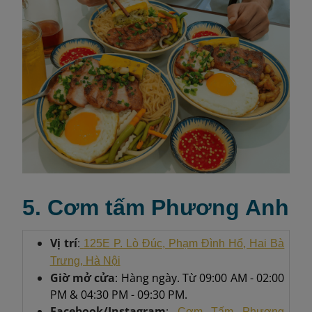
5. Cơm tấm Phương Anh
Vị trí
:
125E P. Lò Đúc, Phạm Đình Hổ, Hai Bà
Trưng, Hà Nội
Giờ mở cửa
: Hàng ngày. Từ 09:00 AM - 02:00
PM & 04:30 PM - 09:30 PM.
Facebook/Instagram
:
Cơm Tấm Phương