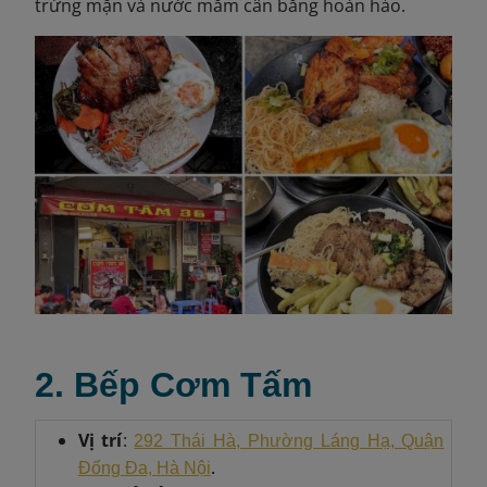
trứng mặn và nước mắm cân bằng hoàn hảo.
2. Bếp Cơm Tấm
Vị trí
:
292 Thái Hà, Phường Láng Hạ, Quận
.
Đống Đa, Hà Nội