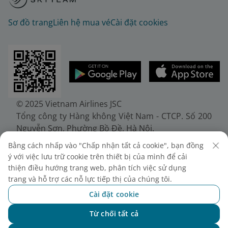
Sơ đồ trang
Liên hệ mua vé
Cài đặt cookies
© 2025 Vietnam Airlines JSC
Tổng công ty Hàng không Việt Nam - CTCP. Số 200
Nguyễn Sơn, Phường Bồ Đề, Hà Nội.
Điện thoại: (+84-24) 38272289. Fax: (+84-24)
Bằng cách nhấp vào "Chấp nhận tất cả cookie", bạn đồng
38722375
ý với việc lưu trữ cookie trên thiết bị của mình để cải
Giấy chứng nhận đăng ký doanh nghiệp, mã số
thiện điều hướng trang web, phân tích việc sử dụng
doanh nghiệp 0100107518, đăng ký lần đầu ngày
trang và hỗ trợ các nỗ lực tiếp thị của chúng tôi.
30/6/2010, đăng ký thay đổi lần thứ 10 ngày
Cài đặt cookie
24/7/2025, cấp bởi Sở Tài chính Thành phố Hà Nội.
Từ chối tất cả
Chat với NEO