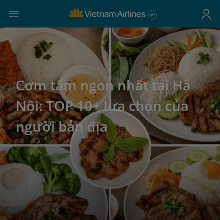
Cơm tấm ngon nhất tại Hà
Nội: TOP 10+ lựa chọn của
người bản địa