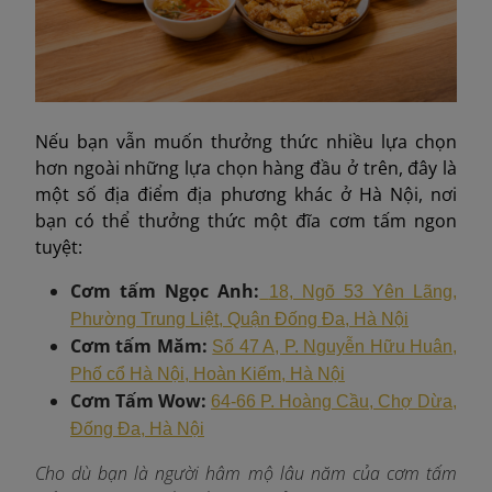
Nếu bạn vẫn muốn thưởng thức nhiều lựa chọn
hơn ngoài những lựa chọn hàng đầu ở trên, đây là
một số địa điểm địa phương khác ở Hà Nội, nơi
bạn có thể thưởng thức một đĩa cơm tấm ngon
tuyệt:
Cơm tấm Ngọc Anh:
18, Ngõ 53 Yên Lãng,
Phường Trung Liệt, Quận Đống Đa, Hà Nội
Cơm tấm Măm:
Số 47 A, P. Nguyễn Hữu Huân,
Phố cổ Hà Nội, Hoàn Kiếm, Hà Nội
Cơm Tấm Wow:
64-66 P. Hoàng Cầu, Chợ Dừa,
Đống Đa, Hà Nội
Cho dù bạn là người hâm mộ lâu năm của cơm tấm