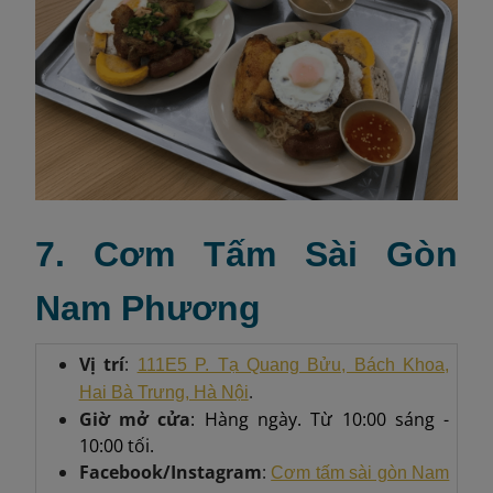
7. Cơm Tấm Sài Gòn
Nam Phương
Vị trí
:
111E5 P. Tạ Quang Bửu, Bách Khoa,
.
Hai Bà Trưng, Hà Nội
Giờ mở cửa
: Hàng ngày. Từ 10:00 sáng -
10:00 tối.
Facebook/Instagram
:
Cơm tấm sài gòn Nam