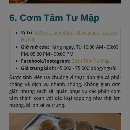
6. Cơm Tấm Tư Mập
Vị trí
:
241 Đ. Thụy Khuê, Thuỵ Khuê, Tây Hồ,
Hà Nội
Giờ mở cửa
: Hàng ngày. Từ 10:00 AM - 03:00
PM, 05:30 PM - 09:00 PM.
Facebook/Instagram
:
Cơm Tấm Tư Mập.
Giá trung bình
: 45.000 - 75.000 đồng/người.
Được sinh viên ưa chuộng vì thực đơn giá cả phải
chăng và dịch vụ nhanh chóng. Không gian đơn
giản nhưng sạch sẽ, quán phục vụ các phần cơm
tấm thịnh soạn với các loại topping như thịt lợn
nướng, bì lợn xé và trứng.