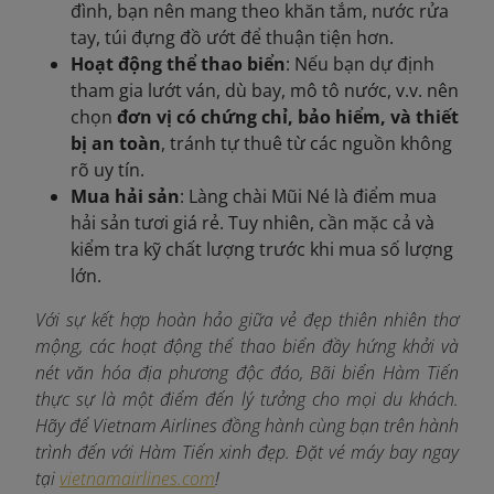
đình, bạn nên mang theo khăn tắm, nước rửa
tay, túi đựng đồ ướt để thuận tiện hơn.
Hoạt động thể thao biển
: Nếu bạn dự định
tham gia lướt ván, dù bay, mô tô nước, v.v. nên
chọn
đơn vị có chứng chỉ, bảo hiểm, và thiết
bị an toàn
, tránh tự thuê từ các nguồn không
rõ uy tín.
Mua hải sản
: Làng chài Mũi Né là điểm mua
hải sản tươi giá rẻ. Tuy nhiên, cần mặc cả và
kiểm tra kỹ chất lượng trước khi mua số lượng
lớn.
Với sự kết hợp hoàn hảo giữa vẻ đẹp thiên nhiên thơ
mộng, các hoạt động thể thao biển đầy hứng khởi và
nét văn hóa địa phương độc đáo, Bãi biển Hàm Tiến
thực sự là một điểm đến lý tưởng cho mọi du khách.
Hãy để Vietnam Airlines đồng hành cùng bạn trên hành
trình đến với Hàm Tiến xinh đẹp. Đặt vé máy bay ngay
tại
vietnamairlines.com
!