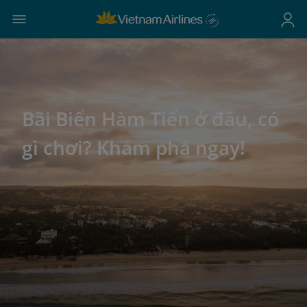
Bãi Biển Hàm Tiến ở đâu, có
gì chơi? Khám phá ngay!