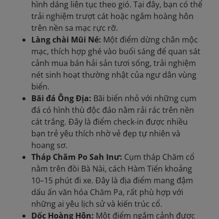
hình dáng liên tục theo gió. Tại đây, bạn có thể
trải nghiệm trượt cát hoặc ngắm hoàng hôn
trên nền sa mạc rực rỡ.
Làng chài Mũi Né:
Một điểm dừng chân mộc
mạc, thích hợp ghé vào buổi sáng để quan sát
cảnh mua bán
hải sản tươi sống, trải nghiệm
nét sinh hoạt thường nhật của ngư dân vùng
biển.
Bãi đá Ông Địa:
Bãi biển nhỏ với những cụm
đá có hình thù độc đáo nằm rải rác trên nền
cát trắng. Đây là điểm check-in được nhiều
bạn trẻ yêu thích nhờ vẻ đẹp tự nhiên và
hoang sơ.
Tháp Chăm Po Sah Inư:
Cụm tháp Chăm cổ
nằm trên đồi Bà Nài, cách Hàm Tiến khoảng
10–15 phút đi xe. Đây là địa điểm mang đậm
dấu ấn văn hóa Chăm Pa, rất phù hợp với
những ai yêu lịch sử và kiến trúc cổ.
Dốc Hoàng Hôn:
Một điểm ngắm cảnh được