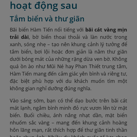
hoạt động sau
Tắm biển và thư giãn
Bãi biển Hàm Tiến nổi tiếng với
bãi cát vàng mịn
trải dài
, bờ biển thoai thoải và làn nước trong
xanh, sóng nhẹ – tạo nên khung cảnh lý tưởng để
tắm biển, bơi lội hoặc đơn giản là nằm thư giãn
dưới bóng mát của những rặng dừa ven bờ. Không
quá ồn ào như Mũi Né hay Phan Thiết trung tâm,
Hàm Tiến mang đến cảm giác yên bình và riêng tư,
đặc biệt phù hợp với du khách muốn tìm một
không gian nghỉ dưỡng đúng nghĩa.
Vào sáng sớm, bạn có thể dạo bước trên bãi cát
mát lạnh, ngắm bình minh đỏ rực vươn lên từ mặt
biển. Buổi chiều, ánh nắng nhạt dần, mặt biển
nhuốm sắc vàng – mang đến khung cảnh hoàng
hôn lãng mạn, rất thích hợp để thư giãn tinh thần