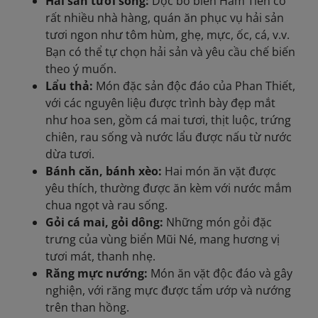
Hải sản tươi sống:
Dọc bờ biển Hàm Tiến có
rất nhiều nhà hàng, quán ăn phục vụ hải sản
tươi ngon như tôm hùm, ghẹ, mực, ốc, cá, v.v.
Bạn có thể tự chọn hải sản và yêu cầu chế biến
theo ý muốn.
Lẩu thả:
Món đặc sản độc đáo của Phan Thiết,
với các nguyên liệu được trình bày đẹp mắt
như hoa sen, gồm cá mai tươi, thịt luộc, trứng
chiên, rau sống và nước lẩu được nấu từ nước
dừa tươi.
Bánh căn, bánh xèo:
Hai món ăn vặt được
yêu thích, thường được ăn kèm với nước mắm
chua ngọt và rau sống.
Gỏi cá mai, gỏi dông:
Những món gỏi đặc
trưng của vùng biển Mũi Né, mang hương vị
tươi mát, thanh nhẹ.
Răng mực nướng:
Món ăn vặt độc đáo và gây
nghiện, với răng mực được tẩm ướp và nướng
trên than hồng.