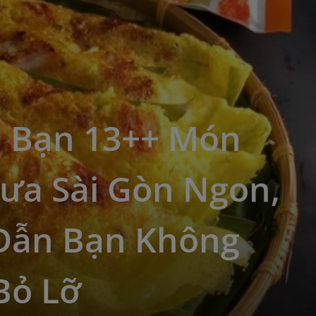
 Bạn 13++ Món
rưa Sài Gòn Ngon,
Dẫn Bạn Không
Bỏ Lỡ