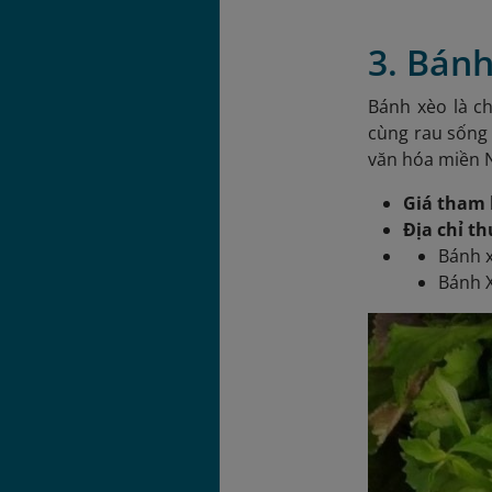
3. Bán
Bánh xèo là ch
cùng rau sống
văn hóa miền N
Giá tham 
Địa chỉ t
Bánh 
Bánh 