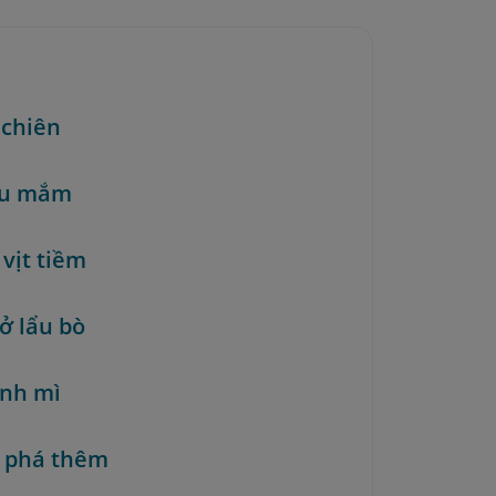
 chiên
ẩu mắm
 vịt tiềm
ở lẩu bò
ánh mì
 phá thêm