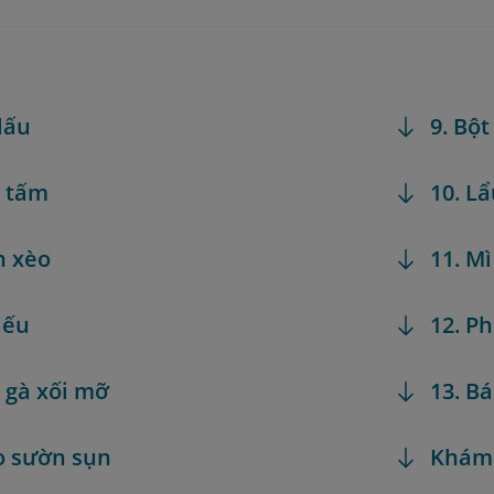
 lấu
9. Bột
m tấm
10. L
h xèo
11. Mì
iếu
12. Ph
 gà xối mỡ
13. B
o sườn sụn
Khám