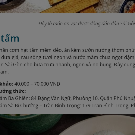
Đây là món ăn vặt được đông đảo dân Sài Gòn
 tấm
hần cơm hạt tấm mềm dẻo, ăn kèm sườn nướng thơm phức,
i dưa giá, rau sống tươi ngon và nước mắm chua ngọt đậm
ân Sài Gòn cho bữa trưa nhanh, ngon và no bụng. Đây cũng
Nam.
khảo:
40.000 – 70.000 VND
hưởng thức:
ấm Ba Ghiền: 84 Đặng Văn Ngữ, Phường 10, Quận Phú Nhu
m Sà Bì Chưởng – Trần Bình Trọng: 179 Trần Bình Trọng, 