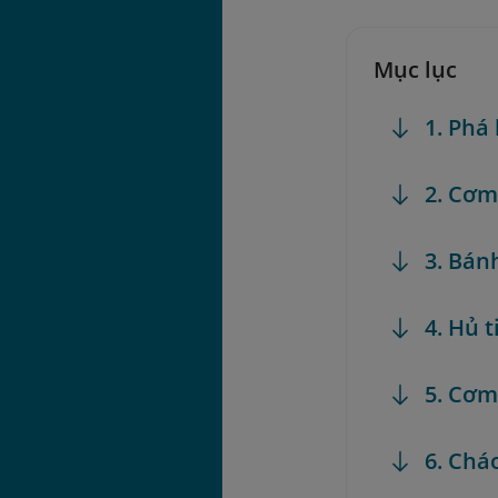
Mục lục
1. Phá
2. Cơ
3. Bán
4. Hủ t
5. Cơm
6. Chá