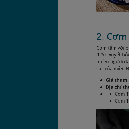
2. Cơm
Cơm tấm với p
điểm xuyết bở
nhiều người d
sắc của miền 
Giá tham 
Địa chỉ t
Cơm T
Cơm Tấ