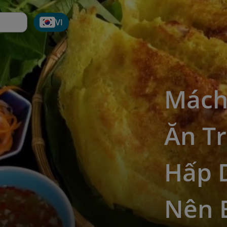
VI
Mách
Ăn T
Hấp 
Nên 