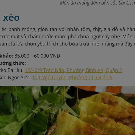
Món ăn mang đậm bản sắc Sài Gò
h xèo
iếc bánh mỏng, giòn tan với nhân tôm, thịt, giá đỗ và h
 tươi mát và chấm nước mắm pha chua ngọt cay nhẹ. Món
am, là lựa chọn yêu thích cho bữa trưa nhẹ nhàng mà đầy
khảo:
35.000 – 60.000 VND
hưởng thức:
xèo Ba Híu:
12/46/9 Trần Não, Phường Bình An, Quận 2
Xèo Ngọc Sơn:
103 Ngô Quyền, Phường 11, Quận 5