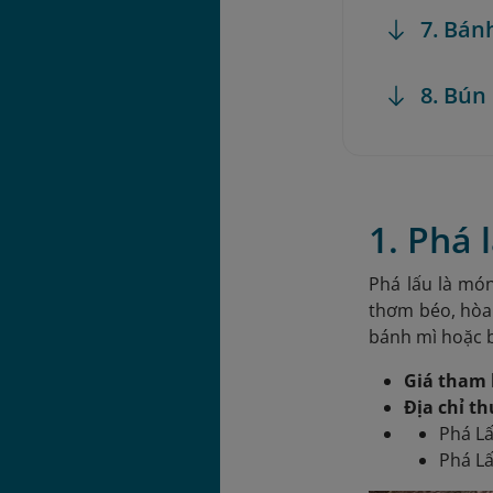
7. Bán
8. Bún
1. Phá 
Phá lấu là mó
thơm béo, hòa
bánh mì hoặc b
Giá tham 
Địa chỉ t
Phá L
Phá L