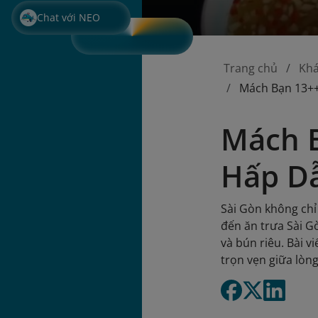
Chat với NEO
Trang chủ
Kh
Mách Bạn 13++
Mách B
Hấp D
Sài Gòn không chỉ
đến ăn trưa Sài G
và bún riêu. Bài 
trọn vẹn giữa lòn