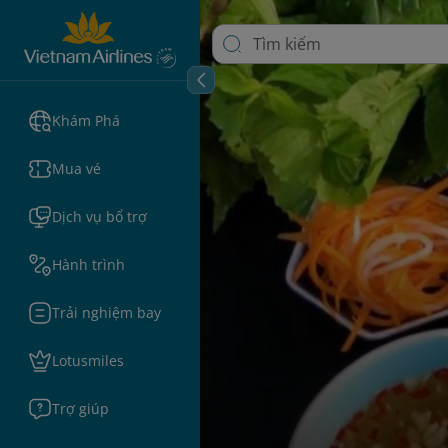
Khám Phá
Mua vé
Dịch vụ bổ trợ
Hành trình
Trải nghiệm bay
Lotusmiles
Trợ giúp