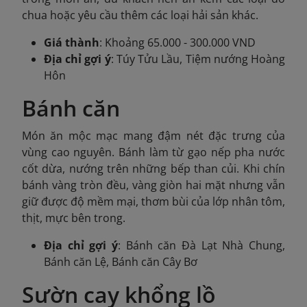
chua hoặc yêu cầu thêm các loại hải sản khác.
Giá thành
: Khoảng 65.000 - 300.000 VND
Địa chỉ gợi ý
: Túy Tửu Lầu, Tiệm nướng Hoàng
Hôn
Bánh căn
Món ăn mộc mạc mang đậm nét đặc trưng của
vùng cao nguyên. Bánh làm từ gạo nếp pha nước
cốt dừa, nướng trên những bếp than củi. Khi chín
bánh vàng tròn đều, vàng giòn hai mặt nhưng vẫn
giữ được độ mềm mại, thơm bùi của lớp nhân tôm,
thịt, mực bên trong.
Địa chỉ gợi ý
: Bánh căn Đà Lạt Nhà Chung,
Bánh căn Lệ, Bánh căn Cây Bơ
Sườn cay khổng lồ