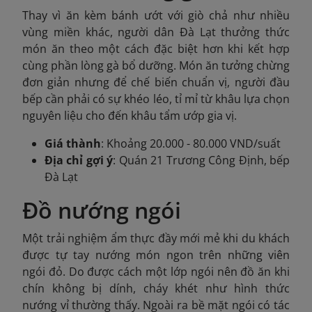
Thay vì ăn kèm bánh ướt với giò chả như nhiều
vùng miền khác, người dân Đà Lạt thưởng thức
món ăn theo một cách đặc biệt hơn khi kết hợp
cùng phần lòng gà bổ dưỡng. Món ăn tưởng chừng
đơn giản nhưng để chế biến chuẩn vị, người đầu
bếp cần phải có sự khéo léo, tỉ mỉ từ khâu lựa chọn
nguyên liệu cho đến khâu tẩm ướp gia vị.
Giá thành
: Khoảng 20.000 - 80.000 VND/suất
Địa chỉ gợi ý
: Quán 21 Trương Công Định, bếp
Đà Lạt
Đồ nướng ngói
Một trải nghiệm ẩm thực đầy mới mẻ khi du khách
được tự tay nướng món ngon trên những viên
ngói đỏ. Do được cách một lớp ngói nên đồ ăn khi
chín không bị dính, cháy khét như hình thức
nướng vỉ thường thấy. Ngoài ra bề mặt ngói có tác