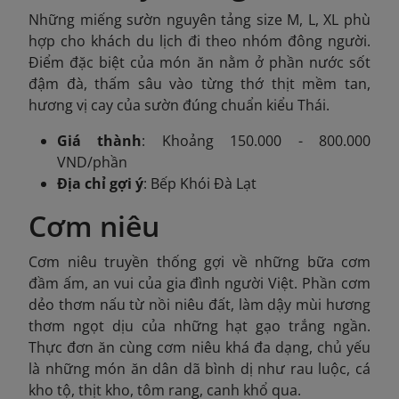
Những miếng sườn nguyên tảng size M, L, XL phù
hợp cho khách du lịch đi theo nhóm đông người.
Điểm đặc biệt của món ăn nằm ở phần nước sốt
đậm đà, thấm sâu vào từng thớ thịt mềm tan,
hương vị cay của sườn đúng chuẩn kiểu Thái.
Giá thành
: Khoảng 150.000 - 800.000
VND/phần
Địa chỉ gợi ý
: Bếp Khói Đà Lạt
Cơm niêu
Cơm niêu truyền thống gợi về những bữa cơm
đầm ấm, an vui của gia đình người Việt. Phần cơm
dẻo thơm nấu từ nồi niêu đất, làm dậy mùi hương
thơm ngọt dịu của những hạt gạo trắng ngần.
Thực đơn ăn cùng cơm niêu khá đa dạng, chủ yếu
là những món ăn dân dã bình dị như rau luộc, cá
kho tộ, thịt kho, tôm rang, canh khổ qua.