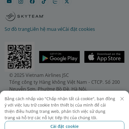
Sơ đồ trang
Liên hệ mua vé
Cài đặt cookies
© 2025 Vietnam Airlines JSC
Tổng công ty Hàng không Việt Nam - CTCP. Số 200
Nguyễn Sơn, Phường Bồ Đề, Hà Nội.
Điện thoại: (+84-24) 38272289. Fax: (+84-24)
Bằng cách nhấp vào "Chấp nhận tất cả cookie", bạn đồng
38722375
ý với việc lưu trữ cookie trên thiết bị của mình để cải
Giấy chứng nhận đăng ký doanh nghiệp, mã số
thiện điều hướng trang web, phân tích việc sử dụng
doanh nghiệp 0100107518, đăng ký lần đầu ngày
trang và hỗ trợ các nỗ lực tiếp thị của chúng tôi.
30/6/2010, đăng ký thay đổi lần thứ 10 ngày
Cài đặt cookie