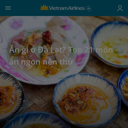
Ăn gì ở Đà Lạt? Top 21 món
ăn ngon nên thử