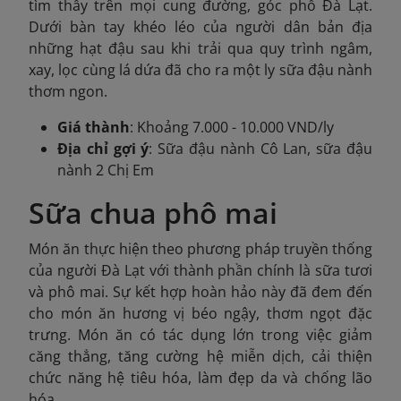
tìm thấy trên mọi cung đường, góc phố Đà Lạt.
Dưới bàn tay khéo léo của người dân bản địa
những hạt đậu sau khi trải qua quy trình ngâm,
xay, lọc cùng lá dứa đã cho ra một ly sữa đậu nành
thơm ngon.
Giá thành
: Khoảng 7.000 - 10.000 VND/ly
Địa chỉ gợi ý
: Sữa đậu nành Cô Lan, sữa đậu
nành 2 Chị Em
Sữa chua phô mai
Món ăn thực hiện theo phương pháp truyền thống
của người Đà Lạt với thành phần chính là sữa tươi
và phô mai. Sự kết hợp hoàn hảo này đã đem đến
cho món ăn hương vị béo ngậy, thơm ngọt đặc
trưng. Món ăn có tác dụng lớn trong việc giảm
căng thẳng, tăng cường hệ miễn dịch, cải thiện
chức năng hệ tiêu hóa, làm đẹp da và chống lão
hóa.