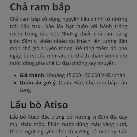
Chả ram bắp
Chả ram bắp sử dụng nguyên liệu chính từ những
trái bắp tươi, bào lấy hạt cuộn với bánh tráng
chiên trong dầu sôi. Những chiếc chả ram vàng
giòn đậm vị khiến nhiều du khách liên tưởng đến
món chả giò truyền thống. Để tăng thêm độ béo
ngậy, bùi vị của món ăn, du khách chấm kèm chén
nước dùng pha chế từ đậu phộng xay nhuyễn.
Giá thành:
Khoảng 15.000 - 50.000 VND/phần
Quán ăn gợi ý
: Quán Hảo, Chả ram bắp Tân
Long
Lẩu bò Atiso
Lẩu bò Atiso đặc trưng bởi hương vị đậm đà, dậy
mùi thảo mộc. Phần nước dùng màu vàng tươi,
thanh ngọt nguyên chất từ xương bò ninh kỹ. Các