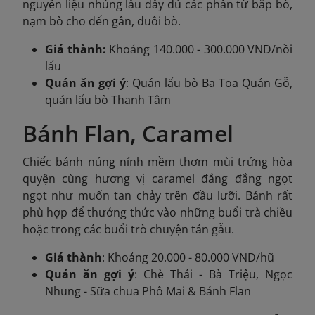
nguyên liệu nhúng lẩu đầy đủ các phần từ bắp bò,
nạm bò cho đến gân, đuôi bò.
Giá thành:
Khoảng 140.000 - 300.000 VND/nồi
lẩu
Quán ăn gợi ý
: Quán lẩu bò Ba Toa Quán Gỗ,
quán lẩu bò Thanh Tâm
Bánh Flan, Caramel
Chiếc bánh núng nính mềm thơm mùi trứng hòa
quyện cùng hương vị caramel đắng đắng ngọt
ngọt như muốn tan chảy trên đầu lưỡi. Bánh rất
phù hợp để thưởng thức vào những buổi trà chiều
hoặc trong các buổi trò chuyện tán gẫu.
Giá thành
: Khoảng 20.000 - 80.000 VND/hũ
Quán ăn gợi ý
: Chè Thái - Bà Triệu, Ngọc
Nhung - Sữa chua Phô Mai & Bánh Flan