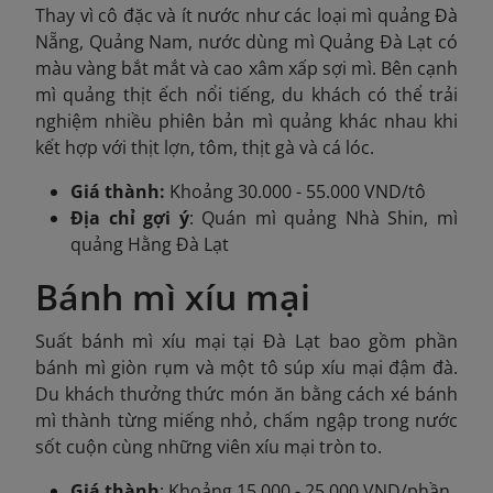
Thay vì cô đặc và ít nước như các loại mì quảng Đà
Nẵng, Quảng Nam, nước dùng mì Quảng Đà Lạt có
màu vàng bắt mắt và cao xâm xấp sợi mì. Bên cạnh
mì quảng thịt ếch nổi tiếng, du khách có thể trải
nghiệm nhiều phiên bản mì quảng khác nhau khi
kết hợp với thịt lợn, tôm, thịt gà và cá lóc.
Giá thành:
Khoảng 30.000 - 55.000 VND/tô
Địa chỉ gợi ý
: Quán mì quảng Nhà Shin, mì
quảng Hằng Đà Lạt
Bánh mì xíu mại
Suất bánh mì xíu mại tại Đà Lạt bao gồm phần
bánh mì giòn rụm và một tô súp xíu mại đậm đà.
Du khách thưởng thức món ăn bằng cách xé bánh
mì thành từng miếng nhỏ, chấm ngập trong nước
sốt cuộn cùng những viên xíu mại tròn to.
Giá thành
: Khoảng 15.000 - 25.000 VND/phần