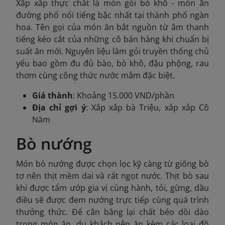
Xắp xắp thực chất là món gỏi bò khô - món ăn
đường phố nổi tiếng bậc nhất tại thành phố ngàn
hoa. Tên gọi của món ăn bắt nguồn từ âm thanh
tiếng kéo cắt của những cô bán hàng khi chuẩn bị
suất ăn mới. Nguyên liệu làm gỏi truyền thống chủ
yếu bao gồm đu đủ bào, bò khô, đậu phộng, rau
thơm cùng công thức nước mắm đặc biệt.
Giá thành
: Khoảng 15.000 VND/phần
Địa chỉ gợi ý
: Xắp xắp bà Triệu, xắp xắp Cô
Năm
Bò nướng
Món bò nướng được chọn lọc kỹ càng từ giống bò
tơ nên thịt mềm dai và rất ngọt nước. Thịt bò sau
khi được tẩm ướp gia vị cùng hành, tỏi, gừng, dầu
điều sẽ được đem nướng trực tiếp cùng quá trình
thưởng thức. Để cân bằng lại chất béo dồi dào
trong món ăn, du khách nên ăn kèm các loại đồ