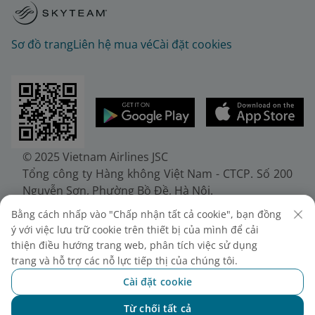
Sơ đồ trang
Liên hệ mua vé
Cài đặt cookies
© 2025 Vietnam Airlines JSC
Tổng công ty Hàng không Việt Nam - CTCP. Số 200
Nguyễn Sơn, Phường Bồ Đề, Hà Nội.
Điện thoại: (+84-24) 38272289. Fax: (+84-24)
Bằng cách nhấp vào "Chấp nhận tất cả cookie", bạn đồng
38722375
ý với việc lưu trữ cookie trên thiết bị của mình để cải
Giấy chứng nhận đăng ký doanh nghiệp, mã số
thiện điều hướng trang web, phân tích việc sử dụng
doanh nghiệp 0100107518, đăng ký lần đầu ngày
trang và hỗ trợ các nỗ lực tiếp thị của chúng tôi.
30/6/2010, đăng ký thay đổi lần thứ 10 ngày
Cài đặt cookie
24/7/2025, cấp bởi Sở Tài chính Thành phố Hà Nội.
Từ chối tất cả