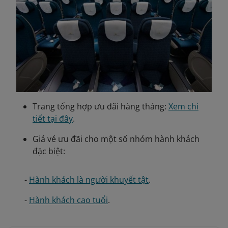
Trang tổng hợp ưu đãi hàng tháng:
Xem chi
tiết tại đây
.
Giá vé ưu đãi cho một số nhóm hành khách
đặc biệt:
-
Hành khách là người khuyết tật
.
-
Hành khách cao tuổi
.