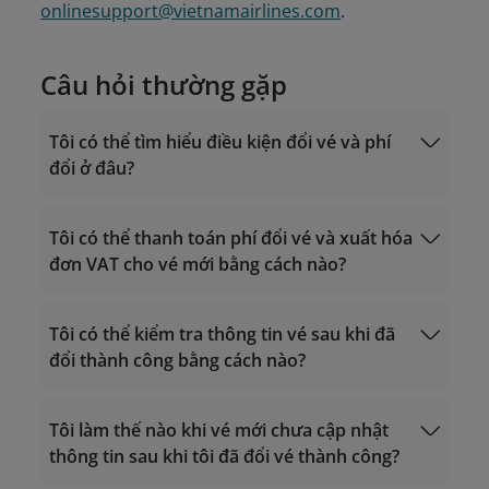
onlinesupport@vietnamairlines.com
.
Câu hỏi thường gặp
Tôi có thể tìm hiểu điều kiện đổi vé và phí
đổi ở đâu?
Tôi có thể thanh toán phí đổi vé và xuất hóa
đơn VAT cho vé mới bằng cách nào?
Đối với vé mua tại website/app của Vietnam
Airlines
Điều kiện giá vé
Tôi có thể kiểm tra thông tin vé sau khi đã
đổi thành công bằng cách nào?
Truy cập mục "
Quản lý đặt chỗ
" - "Hỗ trợ
Tôi làm thế nào khi vé mới chưa cập nhật
Quản lý đặt chỗ
sau bán" - "Thay đổi chuyến bay" trên
thông tin sau khi tôi đã đổi vé thành công?
website Vietnam Airlines;