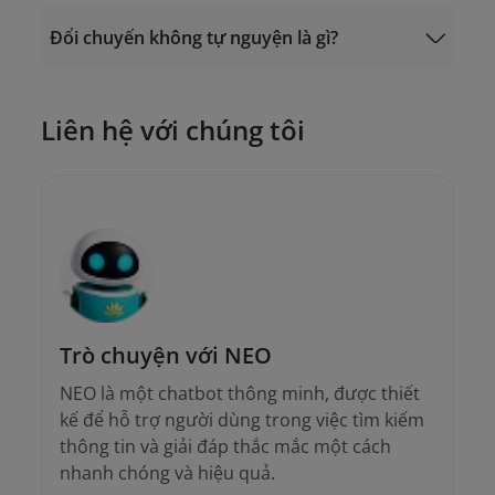
Hoặc truy cập mục "
Quản lý đặt chỗ
" -
"Các dịch vụ bổ trợ" - "Đổi vé tự động" trên
Đổi chuyến không tự nguyện là gì?
app Vietnam Airlines.
19001100
Liên hệ với chúng tôi
Gửi email đến Trung tâm Chăm sóc Khách
onlinesupport@vietnamairlines.com
hàng tại địa chỉ
onlinesupport@vietnamairlines.com
hoặc;
Liên hệ
19001100
(cuộc gọi tại Việt Nam)
và (+84 24) 38320320 (cuộc gọi từ nước
ngoài).
Trò chuyện với NEO
NEO là một chatbot thông minh, được thiết
kế để hỗ trợ người dùng trong việc tìm kiếm
thông tin và giải đáp thắc mắc một cách
nhanh chóng và hiệu quả.
Điều kiện đổi chuyến không tự nguyện