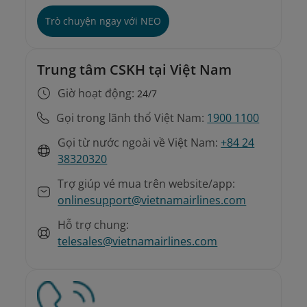
Hướng dẫn đổi chuyến, hoàn vé không tự
Trò chuyện ngay với NEO
nguyện
Đối với vé mua phòng vé và đại lý
Trung tâm CSKH tại Việt Nam
Giờ hoạt động:
24/7
Gọi trong lãnh thổ Việt Nam:
1900 1100
Gọi từ nước ngoài về Việt Nam:
+84 24
38320320
Trợ giúp vé mua trên website/app:
onlinesupport@vietnamairlines.com
Hỗ trợ chung:
telesales@vietnamairlines.com