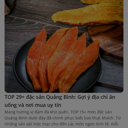
TOP 29+ đặc sản Quảng Bình: Gợi ý địa chỉ ăn
uống và nơi mua uy tín
Mang hương vị đậm đà khó quên, TOP 15+ món đặc sản
Quảng Bình dưới đây đã chinh phục biết bao thực khách. Từ
những sản vật mộc mạc cho đến các món ngon tinh tế, mỗi