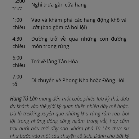
12:00
Nghỉ trưa gần cửa hang
trưa
1:00
Vào và khám phá các hang động khô và
chiều
ướt (bao gồm cả bơi lội)
4:30
Đường trở về qua những con đường
chiều
mòn trong rừng
6:00
Trở về làng Tân Hóa
chiều
7:00
Di chuyển về Phong Nha hoặc Đồng Hới
tối
Hang Tú Làn
mang đến một cuộc phiêu lưu kỳ thú, đưa
du khách vào thế giới kỳ quan thiên nhiên đầy mê hoặc.
Dù là trekking xuyên qua những khu rừng rậm rạp, bơi
lội trong những dòng sông ngầm trong vắt, hay cắm
trại dưới bầu trời đầy sao, khám phá Tú Làn thực sự
như bước vào một câu chuyện cổ tích. Dành cho bất kỳ