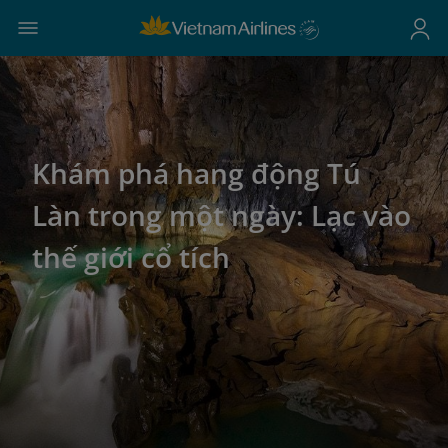
Khám phá hang động Tú
Làn trong một ngày: Lạc vào
thế giới cổ tích