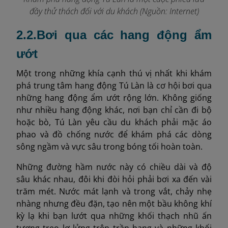
đầy thử thách đối với du khách (Nguồn: Internet)
2.2.Bơi qua các hang động ẩm
ướt
Một trong những khía cạnh thú vị nhất khi khám
phá trung tâm hang động Tú Làn là cơ hội bơi qua
những hang động ẩm ướt rộng lớn. Không giống
như nhiều hang động khác, nơi bạn chỉ cần đi bộ
hoặc bò, Tú Làn yêu cầu du khách phải mặc áo
phao và đồ chống nước để khám phá các dòng
sông ngầm và vực sâu trong bóng tối hoàn toàn.
Những đường hầm nước này có chiều dài và độ
sâu khác nhau, đôi khi đòi hỏi phải bơi xa đến vài
trăm mét. Nước mát lạnh và trong vắt, chảy nhẹ
nhàng nhưng đều đặn, tạo nên một bầu không khí
kỳ lạ khi bạn lướt qua những khối thạch nhũ ấn
tượng treo lơ lửng trên trần hang và những khối