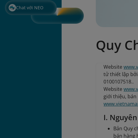
Chat với NEO
Quy C
Website
www.v
tử thiết lập b
0100107518..
Website
www.v
giới thiệu, bá
www.vietnamai
I. Nguyên
Bản Quy ch
bán hàng 