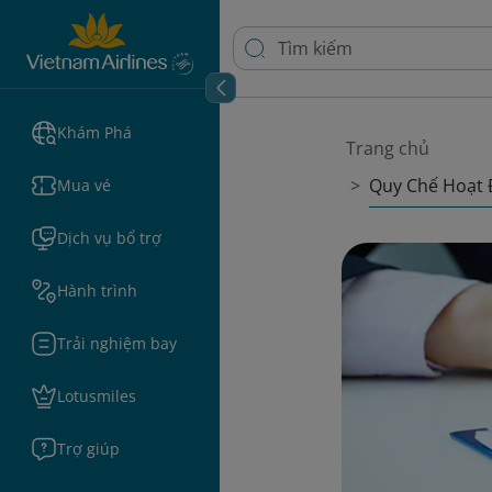
Khám Phá
Trang chủ
Quy Chế Hoạt
Mua vé
Dịch vụ bổ trợ
Hành trình
Trải nghiệm bay
Lotusmiles
Trợ giúp