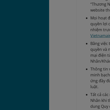
“Thương Nh
website th
Mọi hoạt 
quyền lợi
nhiệm trư
Vietnamai
Bằng việc 
quyền và n
mại điện 
Nhân/Khác
Thông tin 
minh bạch 
ứng đầy đủ
luật.
Tất cả các
Nhân khi t
dung Quy 