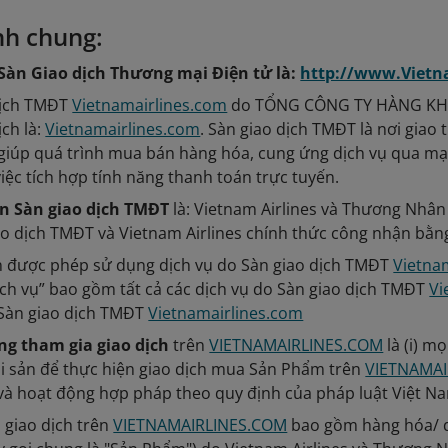
ịnh chung:
Sàn Giao dịch Thương mại Điện tử là:
http://www.Vietn
dịch TMĐT
Vietnamairlines.com
do TỔNG CÔNG TY HÀNG KHÔN
ịch là:
Vietnamairlines.com
. Sàn giao dịch TMĐT là nơi gia
 giúp quá trình mua bán hàng hóa, cung ứng dịch vụ qua m
iệc tích hợp tính năng thanh toán trực tuyến.
n Sàn giao dịch TMĐT
là: Vietnam Airlines và Thương Nhâ
ao dịch TMĐT và Vietnam Airlines chính thức công nhận bằng
n được phép sử dụng dịch vụ do Sàn giao dịch TMĐT
Vietna
ịch vụ” bao gồm tất cả các dịch vụ do Sàn giao dịch TMĐT
Vi
Sàn giao dịch TMĐT
Vietnamairlines.com
g tham gia giao dịch
trên
VIETNAMAIRLINES.COM
là (i) m
ài sản để thực hiện giao dịch mua Sản Phẩm trên
VIETNAMAI
và hoạt động hợp pháp theo quy định của pháp luật Việt Na
m
giao dịch trên
VIETNAMAIRLINES.COM
bao gồm hàng hóa/ d