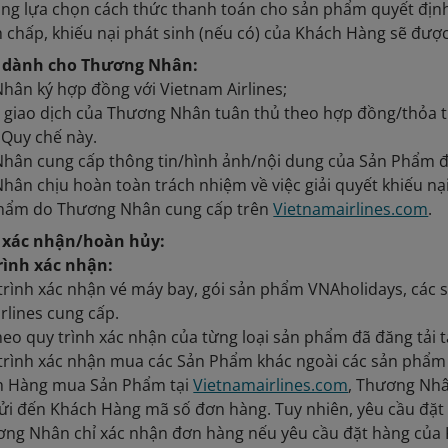
àng lựa chọn cách thức thanh toán cho sản phẩm quyết địn
h chấp, khiếu nại phát sinh (nếu có) của Khách Hàng sẽ được
h dành cho Thương Nhân:
hân ký hợp đồng với Vietnam Airlines;
nh giao dịch của Thương Nhân tuân thủ theo hợp đồng/thỏa
à Quy chế này.
Nhân cung cấp thông tin/hình ảnh/nội dung của Sản Phẩm đ
hân chịu hoàn toàn trách nhiệm về việc giải quyết khiếu nạ
hẩm do Thương Nhân cung cấp trên
Vietnamairlines.com
.
 xác nhận/hoàn hủy:
trình xác nhận:
 trình xác nhận vé máy bay, gói sản phẩm VNAholidays, các 
rlines cung cấp.
eo quy trình xác nhận của từng loại sản phẩm đã đăng tải t
 trình xác nhận mua các Sản Phẩm khác ngoài các sản phẩm 
ch Hàng mua Sản Phẩm tại
Vietnamairlines.com
, Thương Nhâ
ửi đến Khách Hàng mã số đơn hàng. Tuy nhiên, yêu cầu đặt
ơng Nhân chỉ xác nhận đơn hàng nếu yêu cầu đặt hàng của 