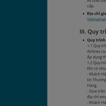
vụ (sau đâ
cấp.
Địa chỉ gi
Vietnamai
III. Quy t
Quy trình
1.1 Quy tr
Airlines c
Áp dụng th
1.2 Quy tr
Khi có nh
- Khách Hà
tin Thương
Hàng.
- Dựa trên
địa chỉ em
- Khách Hà