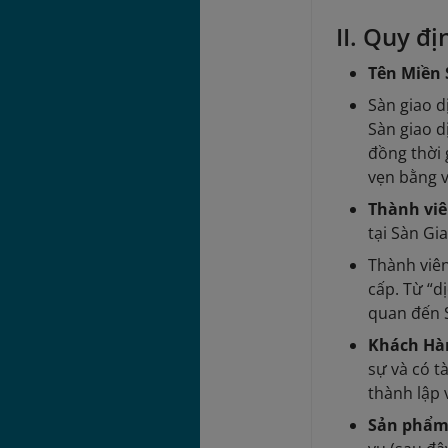
II. Quy đ
Tên Miền 
Sàn giao 
Sàn giao d
đồng thời
vẹn bằng v
Thành viê
tại Sàn Gi
Thành viê
cấp. Từ “d
quan đến 
Khách Hàn
sự và có t
thành lập 
Sản phẩ