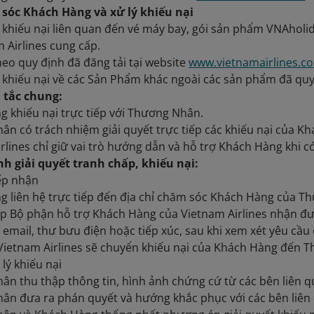
 sóc Khách Hàng và xử lý khiếu nại
lý khiếu nại liên quan đến vé máy bay, gói sản phẩm VNAholi
 Airlines cung cấp.
eo quy định đã đăng tải tại website
www.vietnamairlines.c
lý khiếu nại về các Sản Phẩm khác ngoài các sản phẩm đã quy
 tắc chung:
 khiếu nại trực tiếp với Thương Nhân.
n có trách nhiệm giải quyết trực tiếp các khiếu nại của K
rlines chỉ giữ vai trò hướng dẫn và hỗ trợ Khách Hàng khi c
nh giải quyết tranh chấp, khiếu nại:
iếp nhận
g liên hệ trực tiếp đến địa chỉ chăm sóc Khách Hàng của T
p Bộ phận hỗ trợ Khách Hàng của Vietnam Airlines nhận đư
, email, thư bưu điện hoặc tiếp xúc, sau khi xem xét yêu c
Vietnam Airlines sẽ chuyển khiếu nại của Khách Hàng đến 
 lý khiếu nại
n thu thập thông tin, hình ảnh chứng cứ từ các bên liên 
ân đưa ra phán quyết và hướng khắc phục với các bên liên