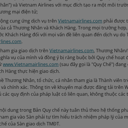
ân”) và Vietnam Airlines với mục đích tạo ra một môi trư
ương mại điện tử;
động cung ứng dịch vụ trên
Vietnamairlines.com
phải được t
 của cả Thương Nhân và Khách Hàng. Trong mọi trường hợp,
ớc Khách Hàng đối với mọi vấn đề liên quan đến dịch vụ do
rlines.com
.
tham gia giao dịch trên
Vietnamairlines.com
, Thương Nhân/
ghĩa vụ của mình và đồng ý bị ràng buộc bởi Quy chế hoạt
tử
www.Vietnamairlines.com
(sau đây gọi là "Quy Chế") đang
h Hàng thực hiện giao dịch.
về Thương Nhân, tổ chức, cá nhân tham gia là Thành viên t
và chính xác. Thông tin về khuyến mại được đăng tải trên 
 các quy định của pháp luật có liên quan, không thuộc cá
 nội dung trong Bản Quy chế này tuân thủ theo hệ thống p
ham gia vào Sàn phải tự tìm hiểu trách nhiệm pháp lý của m
chế của Sàn giao dịch TMĐT.