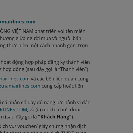
amairlines.com
G VIỆT NAM phát triển với tên miền
o thương giữa người mua và người bán
ạng thực hiện một cách nhanh gọn, trọn
n hoạt động hợp pháp đăng ký thành viên
 hợp đồng (sau đây gọi là “Thành viên”)
mairlines.com
và các bên liên quan cung
etnamairlines.com
cung cấp hoặc liên
ọi cá nhân có đầy đủ năng lực hành vi dân
RLINES.COM
; và (ii) mọi tổ chức được
m (sau đây gọi là
"Khách Hàng"
).
ịch vụ/ voucher/ giấy chứng nhận dịch