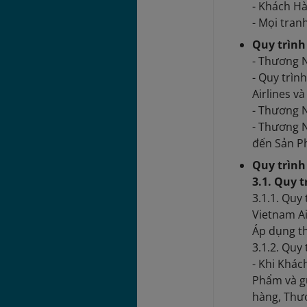
- Khách H
- Mọi tran
Quy trìn
- Thương N
- Quy trì
Airlines v
- Thương 
- Thương N
đến Sản P
Quy trình
3.1. Quy 
3.1.1. Quy
Vietnam Ai
Áp dụng th
3.1.2. Quy
- Khi Khá
Phẩm và g
hàng, Thư