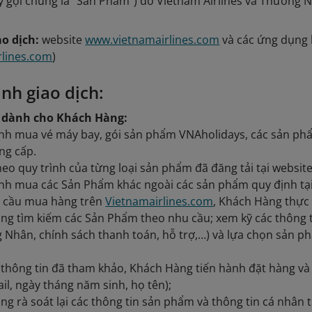
y gọi chung là "Sản Phẩm") do Vietnam Airlines và Thương 
ao dịch:
website
www.vietnamairlines.com
và các ứng dụng l
rlines.com
)
rình giao dịch:
 dành cho Khách Hàng:
ình mua vé máy bay, gói sản phẩm VNAholidays, các sản phẩ
ung cấp.
eo quy trình của từng loại sản phẩm đã đăng tải tại websit
ình mua các Sản Phẩm khác ngoài các sản phẩm quy định tạ
u cầu mua hàng trên
Vietnamairlines.com
, Khách Hàng thực 
ng tìm kiếm các Sản Phẩm theo nhu cầu; xem kỹ các thông t
 Nhân, chính sách thanh toán, hỗ trợ,…) và lựa chọn sản 
 thông tin đã tham khảo, Khách Hàng tiến hành đặt hàng và 
ail, ngày tháng năm sinh, họ tên);
ng rà soát lại các thông tin sản phẩm và thông tin cá nhân 