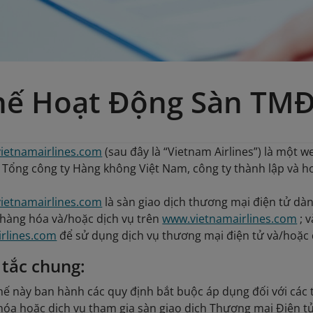
hế Hoạt Động Sàn TM
ietnamairlines.com
(sau đây là “Vietnam Airlines”) là một 
ởi Tổng công ty Hàng không Việt Nam, công ty thành lập và 
ietnamairlines.com
là sàn giao dịch thương mại điện tử dà
n hàng hóa và/hoặc dịch vụ trên
www.vietnamairlines.com
; v
rlines.com
để sử dụng dịch vụ thương mại điện tử và/hoặc d
 tắc chung:
ế này ban hành các quy định bắt buộc áp dụng đối với các 
hóa hoặc dịch vụ tham gia sàn giao dịch Thương mại Điện t