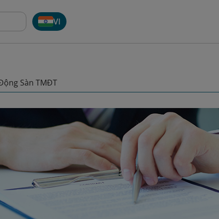
VI
 Động Sàn TMĐT