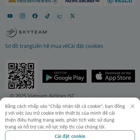
Sơ đồ trang
Liên hệ mua vé
Cài đặt cookies
© 2025 Vietnam Airlines JSC
Tổng công ty Hàng không Việt Nam - CTCP. Số 200
Bằng cách nhấp vào "Chấp nhận tất cả cookie", bạn đồng
Nguyễn Sơn, Phường Bồ Đề, Hà Nội.
ý với việc lưu trữ cookie trên thiết bị của mình để cải
Điện thoại: (+84-24) 38272289. Fax: (+84-24)
thiện điều hướng trang web, phân tích việc sử dụng
38722375
trang và hỗ trợ các nỗ lực tiếp thị của chúng tôi.
Giấy chứng nhận đăng ký doanh nghiệp, mã số
Cài đặt cookie