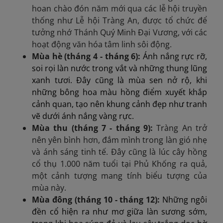
hoan chào đón năm mới qua các lễ hội truyền
thống như Lễ hội Tràng An, được tổ chức để
tưởng nhớ Thánh Quý Minh Đại Vương, với các
hoạt động văn hóa tâm linh sôi động.
Mùa hè (tháng 4 - tháng 6):
Ánh nắng rực rỡ,
soi rọi làn nước trong vắt và những thung lũng
xanh tươi. Đây cũng là mùa sen nở rộ, khi
những bông hoa màu hồng điểm xuyết khắp
cảnh quan, tạo nên khung cảnh đẹp như tranh
vẽ dưới ánh nắng vàng rực.
Mùa thu (tháng 7 - tháng 9):
Tràng An trở
nên yên bình hơn, đắm mình trong làn gió nhẹ
và ánh sáng tinh tế. Đây cũng là lúc cây hồng
cổ thụ 1.000 năm tuổi tại Phủ Khống ra quả,
một cảnh tượng mang tính biểu tượng của
mùa này.
Mùa đông (tháng 10 - tháng 12):
Những ngôi
đền cổ hiện ra như mơ giữa làn sương sớm,