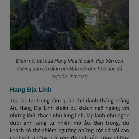
Điểm nổi bật của Hang Múa
là cảnh đẹp trên con
đường dẫn lên đỉnh núi Múa với gần 500 bậc đá
(Nguồn: Internet)
Hang Địa Linh
Tọa lạc tại trung tâm quần thể danh thắng Tràng
An, Hang Địa Linh khiến du khách ngỡ ngàng với
những khối thạch nhũ lung linh, lấp lánh như ngọc
dưới ánh sáng tự nhiên mờ ảo. Bên trong, du
khách có thể chiêm ngưỡng những cột đá vôi cao
chót vót, những bức rèm đá tinh xảo, cùng những