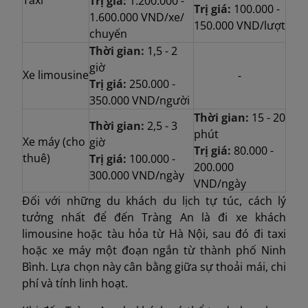
Trị giá:
1.200.000 -
Trị giá:
100.000 -
1.600.000 VND/xe/
150.000 VND/lượt
chuyến
Thời gian:
1,5 - 2
giờ
Xe limousine
-
Trị giá:
250.000 -
350.000 VND/người
Thời gian:
15 - 20
Thời gian:
2,5 - 3
phút
Xe máy (cho
giờ
Trị giá:
80.000 -
thuê)
Trị giá:
100.000 -
200.000
300.000 VND/ngày
VND/ngày
Đối với những du khách du lịch tự túc, cách lý
tưởng nhất để đến Tràng An là đi xe khách
limousine hoặc tàu hỏa từ Hà Nội, sau đó đi taxi
hoặc xe máy một đoạn ngắn từ thành phố Ninh
Bình. Lựa chọn này cân bằng giữa sự thoải mái, chi
phí và tính linh hoạt.