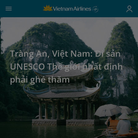
Tràng An, Việt Nam: Di sản
UNESCO Thế giới nhất định
phải ghé thăm