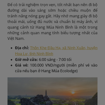
Để có trải nghiệm trọn vẹn, tốt nhất bạn nên đi bộ
đường dài vào sáng sớm hoặc chiều muộn để
tránh nắng nóng gay gắt. Hãy nhớ mang giày đi bộ
thoải mái, uống đủ nước và chuẩn bị máy ảnh, vì
quang cảnh từ Hang Múa Ninh Bình là một trong
những cảnh quan mang tính biểu tượng nhất của
Việt Nam.
Địa chỉ:
Thôn Khe Đầu Hạ, xã Ninh Xuân, huyện
Hoa Lư, tỉnh Ninh Bình
Giờ mở cửa:
6:00 sáng - 7:00 tối
Giá vé:
100.000 VND/người (miễn phí vé vào
cửa nếu bạn ở Hang Múa Ecolodge)