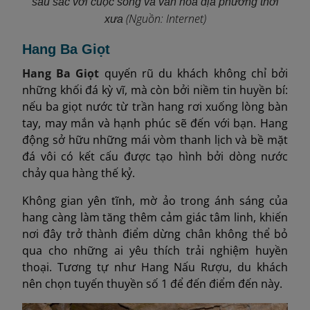
sâu sắc với cuộc sống và văn hóa địa phương thời
(Nguồn: Internet)
xưa
Hang Ba Giọt
Hang Ba Giọt
quyến rũ du khách không chỉ bởi
những khối đá kỳ vĩ, mà còn bởi niềm tin huyền bí:
nếu ba giọt nước từ trần hang rơi xuống lòng bàn
tay, may mắn và hạnh phúc sẽ đến với bạn. Hang
động sở hữu những mái vòm thanh lịch và bề mặt
đá vôi có kết cấu được tạo hình bởi dòng nước
chảy qua hàng thế kỷ.
Không gian yên tĩnh, mờ ảo trong ánh sáng của
hang càng làm tăng thêm cảm giác tâm linh, khiến
nơi đây trở thành điểm dừng chân không thể bỏ
qua cho những ai yêu thích trải nghiệm huyền
thoại. Tương tự như Hang Nấu Rượu, du khách
nên chọn tuyến thuyền số 1 để đến điểm đến này.