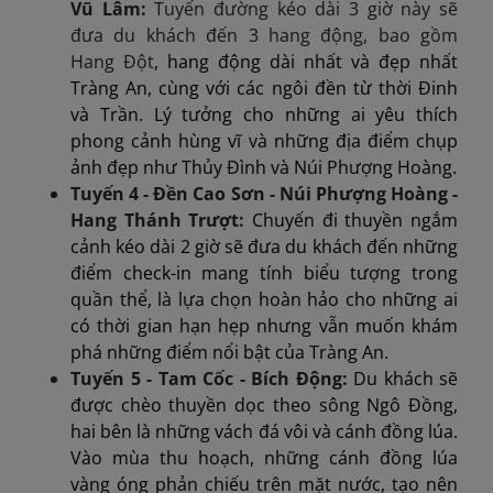
Vũ Lâm:
Tuyến đường kéo dài 3 giờ này sẽ
đưa du khách đến 3 hang động, bao gồm
Hang Đột
, hang động dài nhất và đẹp nhất
Tràng An, cùng với các ngôi đền từ thời Đinh
và Trần. Lý tưởng cho những ai yêu thích
phong cảnh hùng vĩ và những địa điểm chụp
ảnh đẹp như Thủy Đình và Núi Phượng Hoàng.
Tuyến 4 - Đền Cao Sơn - Núi Phượng Hoàng -
Hang Thánh Trượt:
Chuyến đi thuyền ngắm
cảnh kéo dài 2 giờ sẽ đưa du khách đến những
điểm check-in mang tính biểu tượng trong
quần thể, là lựa chọn hoàn hảo cho những ai
có thời gian hạn hẹp nhưng vẫn muốn khám
phá những điểm nổi bật của Tràng An.
Tuyến 5 - Tam Cốc - Bích Động:
Du khách sẽ
được chèo thuyền dọc theo sông Ngô Đồng,
hai bên là những vách đá vôi và cánh đồng lúa.
Vào mùa thu hoạch, những cánh đồng lúa
vàng óng phản chiếu trên mặt nước, tạo nên