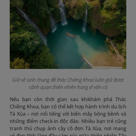
Giữ vệ sinh chung để thác Chiềng Khoa luôn giữ được
cảnh quan thiên nhiên hùng vĩ vốn có
Nếu bạn còn thời gian sau khikhám phá Thác
Chiềng Khoa, bạn có thể kết hợp hành trình du lịch
Tà Xùa – nơi nổi tiếng với biển mây bồng bềnh và
những điểm check-in độc đáo. Nhiều bạn trẻ cũng
tranh thủ chụp ảnh cây cô đơn Tà Xùa, nơi man
g
vẻ đẹp tĩnh lặng đầy cảm xúc giữa thiên nhiên Tây