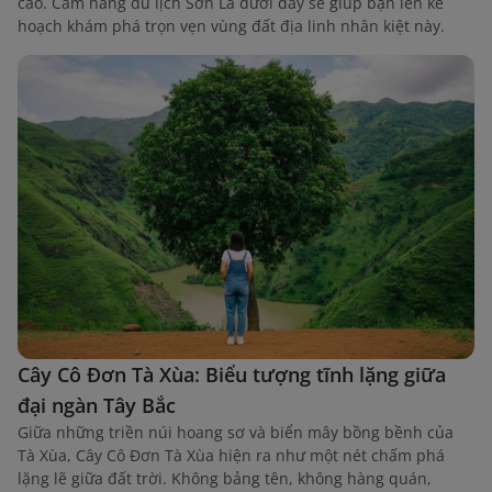
cao. Cẩm nang du lịch Sơn La dưới đây sẽ giúp bạn lên kế
hoạch khám phá trọn vẹn vùng đất địa linh nhân kiệt này.
Cây Cô Đơn Tà Xùa: Biểu tượng tĩnh lặng giữa
đại ngàn Tây Bắc
Giữa những triền núi hoang sơ và biển mây bồng bềnh của
Tà Xùa, Cây Cô Đơn Tà Xùa hiện ra như một nét chấm phá
lặng lẽ giữa đất trời. Không bảng tên, không hàng quán,