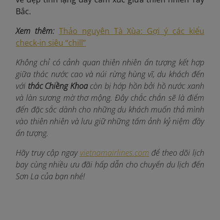
Bắc.
Xem thêm:
Thảo nguyên Tà Xùa: Gợi ý các kiểu
check-in siêu “chill”
Không chỉ có cảnh quan thiên nhiên ấn tượng kết hợp
giữa thác nước cao và núi rừng hùng vĩ, du khách đến
với
thác Chiềng Khoa
còn bị hớp hồn bởi hồ nước xanh
và làn sương mờ thơ mộng. Đây chắc chắn sẽ là điểm
đến đặc sắc dành cho những du khách muốn thả mình
vào thiên nhiên và lưu giữ những tấm ảnh kỷ niệm đầy
ấn tượng.
Hãy truy cập ngay
vietnamairlines.com
để theo dõi lịch
bay cùng nhiều ưu đãi hấp dẫn cho chuyến du lịch đến
Sơn La của bạn nhé!