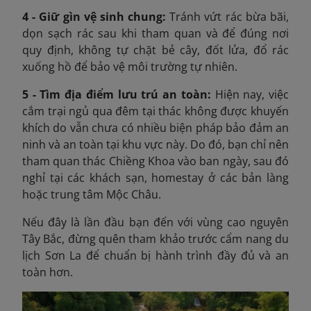
4 - Giữ gìn vệ sinh chung:
T
ránh vứt rác bừa bãi,
dọn sạch rác sau khi tham quan và để đúng nơi
quy định, không tự chặt bẻ cây, đốt lửa, đổ rác
xuống hồ để bảo vệ môi trường tự nhiên.
5 - Tìm địa điểm lưu trú an toàn:
Hiện nay, việc
cắm trại ngủ qua đêm tại thác không được khuyến
khích do vẫn chưa có nhiều biện pháp bảo đảm an
ninh và an toàn tại khu vực này. Do đó, bạn chỉ nên
tham quan thác Chiềng Khoa vào ban ngày, sau đó
nghỉ tại các khách sạn, homestay ở các bản làng
hoặc trung tâm Mộc Châu.
Nếu đây là lần đầu bạn đến với vùng cao nguyên
Tây Bắc, đừng quên tham khảo trước cẩm nang du
lịch Sơn La để chuẩn bị hành trình đầy đủ và an
toàn hơn.