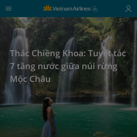
Thác Chiềng Khoa: Tuyệt tác
7 tầng nước giữa núi rừng
Mộc Châu