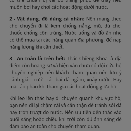
có thể chuẩn bị vài bộ trang phục để thay nếu
muốn bơi hay chơi các hoạt động dưới nước.
2 - Vật dụng, đồ dùng cá nhân:
Nên mang theo
cho chuyến đi là kem chống nắng, mũ, dù che,
thuốc chống côn trùng. Nước uống và đồ ăn nhẹ
có thể mua tại các hàng quán địa phương, để nạp
năng lượng khi cần thiết.
3 - An toàn là trên hết:
Thác Chiềng Khoa là địa
điểm còn hoang sơ và hiện vẫn chưa có đội cứu hộ
chuyên nghiệp nên khách tham quan nên lưu ý
cảnh giác trước các bãi đá ngầm, xoáy nước. Hãy
mặc áo phao khi tham gia các hoạt động giữa hồ.
Khi leo lên thác hay di chuyển quanh khu vực hồ,
bạn nên đi lại chậm rãi và cẩn thận để tránh sỏi đá
hay trơn trượt do nước. Nên ưu tiên đến thác vào
buổi sáng hoặc chiều khi trời còn đủ ánh sáng để
đảm bảo an toàn cho chuyến tham quan.