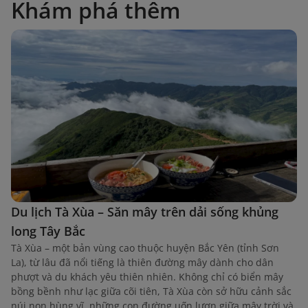
Khám phá thêm
Du lịch Tà Xùa – Săn mây trên dải sống khủng
long Tây Bắc
Tà Xùa – một bản vùng cao thuộc huyện Bắc Yên (tỉnh Sơn
La), từ lâu đã nổi tiếng là thiên đường mây dành cho dân
phượt và du khách yêu thiên nhiên. Không chỉ có biển mây
bồng bềnh như lạc giữa cõi tiên, Tà Xùa còn sở hữu cảnh sắc
núi non hùng vĩ, những con đường uốn lượn giữa mây trời và