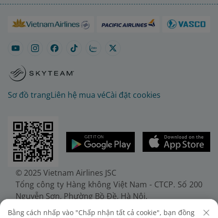
Sơ đồ trang
Liên hệ mua vé
Cài đặt cookies
© 2025 Vietnam Airlines JSC
Tổng công ty Hàng không Việt Nam - CTCP. Số 200
Nguyễn Sơn, Phường Bồ Đề, Hà Nội.
Điện thoại: (+84-24) 38272289. Fax: (+84-24)
Bằng cách nhấp vào "Chấp nhận tất cả cookie", bạn đồng