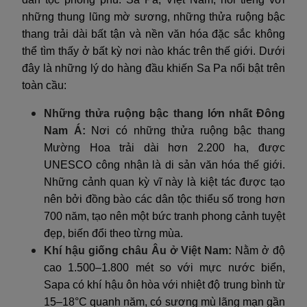
những thung lũng mờ sương, những thửa ruộng bậc
thang trải dài bất tận và nền văn hóa đặc sắc không
thể tìm thấy ở bất kỳ nơi nào khác trên thế giới. Dưới
đây là những lý do hàng đầu khiến Sa Pa nổi bật trên
toàn cầu:
Những thửa ruộng bậc thang lớn nhất Đông
Nam Á:
Nơi có những thửa ruộng bậc thang
Mường Hoa trải dài hơn 2.200 ha, được
UNESCO công nhận là di sản văn hóa thế giới.
Những cảnh quan kỳ vĩ này là kiệt tác được tạo
nên bởi đồng bào các dân tộc thiểu số trong hơn
700 năm, tạo nên một bức tranh phong cảnh tuyệt
đẹp, biến đổi theo từng mùa.
Khí hậu giống châu Âu ở Việt Nam:
Nằm ở độ
cao 1.500–1.800 mét so với mực nước biển,
Sapa có khí hậu ôn hòa với nhiệt độ trung bình từ
15–18°C quanh năm, có sương mù lãng mạn gần