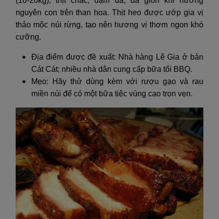
(10-20kg), thịt chắc, đậm đà, da giòn khi nướng
nguyên con trên than hoa. Thịt heo được ướp gia vị
thảo mộc núi rừng, tạo nên hương vị thơm ngon khó
cưỡng.
Địa điểm được đề xuất: Nhà hàng Lê Gia ở bản
Cát Cát; nhiều nhà dân cung cấp bữa tối BBQ.
Mẹo: Hãy thử dùng kèm với rượu gạo và rau
miền núi để có một bữa tiệc vùng cao trọn vẹn.