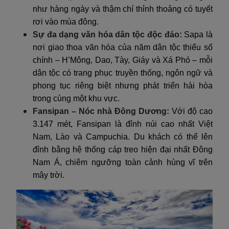
như hàng ngày và thậm chí thỉnh thoảng có tuyết
rơi vào mùa đông.
Sự đa dạng văn hóa dân tộc độc đáo:
Sapa là
nơi giao thoa văn hóa của năm dân tộc thiểu số
chính – H’Mông, Dao, Tày, Giáy và Xá Phó – mỗi
dân tộc có trang phục truyền thống, ngôn ngữ và
phong tục riêng biệt nhưng phát triển hài hòa
trong cùng một khu vực.
Fansipan – Nóc nhà Đông Dương:
Với độ cao
3.147 mét, Fansipan là đỉnh núi cao nhất Việt
Nam, Lào và Campuchia. Du khách có thể lên
đỉnh bằng hệ thống cáp treo hiện đại nhất Đông
Nam Á, chiêm ngưỡng toàn cảnh hùng vĩ trên
mây trời.