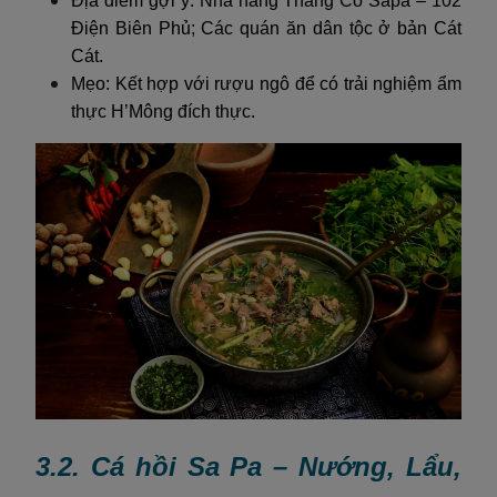
Địa điểm gợi ý: Nhà hàng Thắng Cố Sapa – 102
Điện Biên Phủ; Các quán ăn dân tộc ở bản Cát
Cát.
Mẹo: Kết hợp với rượu ngô để có trải nghiệm ẩm
thực H’Mông đích thực.
3.2. Cá hồi Sa Pa – Nướng, Lẩu,