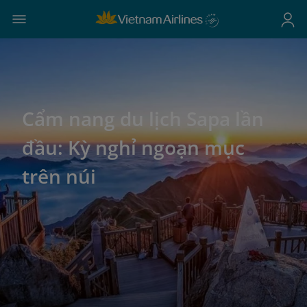
Cẩm nang du lịch Sapa lần
đầu: Kỳ nghỉ ngoạn mục
trên núi