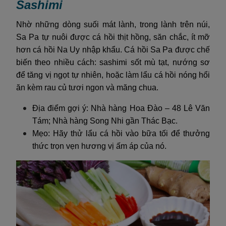
Sashimi
Nhờ những dòng suối mát lành, trong lành trên núi,
Sa Pa tự nuôi được cá hồi thịt hồng, săn chắc, ít mỡ
hơn cá hồi Na Uy nhập khẩu. Cá hồi Sa Pa được chế
biến theo nhiều cách: sashimi sốt mù tạt, nướng sơ
để tăng vị ngọt tự nhiên, hoặc làm lẩu cá hồi nóng hổi
ăn kèm rau củ tươi ngon và măng chua.
Địa điểm gợi ý: Nhà hàng Hoa Đào – 48 Lê Văn
Tám; Nhà hàng Song Nhi gần Thác Bạc.
Mẹo: Hãy thử lẩu cá hồi vào bữa tối để thưởng
thức trọn vẹn hương vị ấm áp của nó.