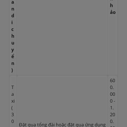
a
h
n
ảo
d
i
c
h
u
y
ể
n
)
60
T
0.
a
00
xi
0 -
(
1.
3
20
0
0.
Đặt qua tổng đài hoặc đặt qua ứng dụng