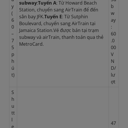
subway
:
Tuyến A
: Từ Howard Beach
y
b
Station, chuyển sang AirTrain để đến
(
w
sân bay JFK.
Tuyến E
: Từ Sutphin
6
ay
Boulevard, chuyển sang AirTrain tại
0
:
Jamaica Station.
Vé được bán tại trạm
–
60
subway và airTrain, thanh toán qua thẻ
7
.0
MetroCard.
5
00
p
V
h
N
ú
D/
t)
lư
ợt
S
h
u
tt
l
47
e