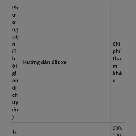
Ph
ư
ơ
ng
tiệ
n
Chi
(T
phí
h
tha
Hướng dẫn đặt xe
ời
m
gi
khả
an
o
di
ch
uy
ển
)
600.
Ta
000 -