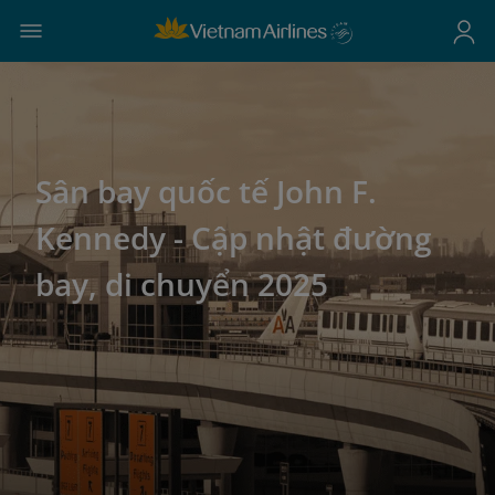
Sân bay quốc tế John F.
Kennedy - Cập nhật đường
bay, di chuyển 2025