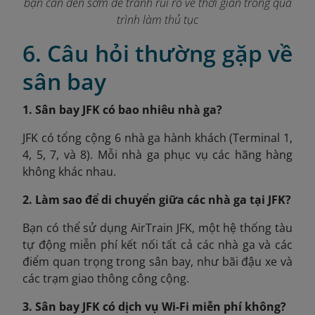
bạn cần đến sớm để tránh rủi ro về thời gian trong quá
trình làm thủ tục
6. Câu hỏi thường gặp về
sân bay
1. Sân bay JFK có bao nhiêu nhà ga?
JFK có tổng cộng 6 nhà ga hành khách (Terminal 1,
4, 5, 7, và 8). Mỗi nhà ga phục vụ các hãng hàng
không khác nhau.
2. Làm sao để di chuyển giữa các nhà ga tại JFK?
Bạn có thể sử dụng AirTrain JFK, một hệ thống tàu
tự động miễn phí kết nối tất cả các nhà ga và các
điểm quan trọng trong sân bay, như bãi đậu xe và
các trạm giao thông công cộng.
3. Sân bay JFK có dịch vụ Wi-Fi miễn phí không?