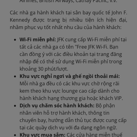
Airlines, British Airways, Cathay Pacific, v.v.
Các nhà ga hành khách tại sân bay quốc tế John F.
Kennedy được trang bị nhiều tiện ích hiện đại,
nhằm phục vụ tốt nhất nhu cầu của hành khách:
Wi-Fi miễn phí:
JFK cung cấp Wi-Fi miễn phí tại
tất cả các nhà ga có tên "Free JFK Wi-Fi. Bạn
cần đồng ý với các điều khoản tại trang đăng
nhập để có thể sử dụng Wi-Fi miễn phí trong
khoảng 30 phút/lượt.
Khu vực nghỉ ngơi và ghế ngồi thoải mái:
Mỗi nhà ga đều có các khu vực chờ rộng rãi
kem theo khu vực lounge cao cấp dành cho
hành khách hạng thương gia hoặc khách VIP.
Dịch vụ chăm sóc hành khách:
Bộ phận
nhân viên hỗ trợ hành khách, thông tin
chuyến bay, hướng dẫn thủ tục được cung cấp
tại các quầy dịch vụ với đa dạng ngôn ngữ.
Khu vực mua sắm:
Các cửa hàng miễn thuế