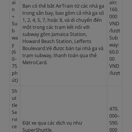
ai
ain:
Bạn có thể bắt AirTrain từ các nhà ga
n
160.
trong sân bay, bao gồm cả nhà ga số
+
000
1, 2, 4, 5, 7, hoặc 8, và di chuyển đến
Su
VND
một trong các trạm kết nối với
b
/lượt
subway gồm Jamaica Station,
wa
Sub
Howard Beach Station, Lefferts
y
way:
Boulevard.Vé được bán tại nhà ga và
(6
60.0
trạm subway, thanh toán qua thẻ
0–
00
MetroCard.
75
VND
ph
/lượt
út)
Sh
ut
tle
470.
Se
000–
rvi
Đặt xe qua các dịch vụ như
590.
ce
SuperShuttle.
000