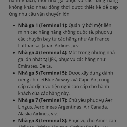
hành khách, mỗi nhà ga phục vụ các hãng hàng
không khác nhau đồng thời được thiết kế để đáp
ứng nhu cầu vận chuyển lớn:
Nhà ga 1 (Terminal 1):
Quản lý bởi một liên
minh các hãng hàng không quốc tế, phục vụ
các chuyến bay từ các hãng như Air France,
Lufthansa, Japan Airlines, v.v.
Nhà ga 4 (Terminal 4):
Một trong những nhà
ga lớn nhất tại JFK, phục vụ các hãng như
Emirates, Delta.
Nhà ga 5 (Terminal 5):
Được xây dựng dành
riêng cho JetBlue Airways và Cape Air, cung
cấp các dịch vụ tiện nghi cao cấp cho hành
khách của các hãng này.
Nhà ga 7 (Terminal 7):
Chủ yếu phục vụ Aer
Lingus, Aerolineas Argentinas, Air Canada,
Alaska Airlines, v.v.
Nhà ga 8 (Terminal 8):
Phục vụ cho American