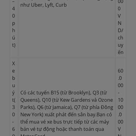
–
00
như Uber, Lyft, Curb
4
0
0
V
p
N
h
D/
ú
ch
t)
uy
ến
X
e
60
b
.0
u
00
ý
Có các tuyến B15 (từ Brooklyn), Q3 (từ
-
t(
Queens), Q10 (từ Kew Gardens và Ozone
10
3
Parks), Q6 (từ Jamaica), Q7 (từ phía Đông
00
0
New York) xuất phát đến sân bay.Bạn có
.0
-
thể mua vé xe bus trực tiếp từ các máy
00
6
bán vé tự động hoặc thanh toán qua
V