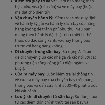
Kiểm tra giấy tờ và vé:
Đảm bảo mang theo
hộ chiếu, visa (nếu cần) và vé máy bay (hoặc
mã đặt chỗ điện tử).
Vận chuyển hành lý:
Kiểm tra trước quy định
về hành lý ký gửi và hành lý xách tay của hãng
hàng không để tránh phí phụ thu. Nếu bạn
mang theo hành lý đặc biệt như thiết bị thể
thao, đồ đạc cồng kềnh, v.v. hãy thông báo
trước với hãng hàng không.
Di chuyển trong sân bay:
Sử dụng AirTrain
để di chuyển giữa các nhà ga và kết nối với các
phương tiện công cộng (tàu điện ngầm, xe
buýt).
Cửa ra máy bay:
Luôn kiểm tra lại thông tin
về cửa ra máy bay của chuyến bay trên bảng
thông báo và đến cửa ít nhất 30–40 phút trước
khi cất cánh.
Lưu ý khi di chuyển từ sân bay:
Sử dụng taxi
từ các điểm đón chính thức tại sân bay và