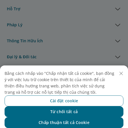
Hỗ Trợ
Pháp Lý
Thông Tin Hữu Ích
Đại lý & Đối tác
Vận Tải Hàng Hóa
Bằng cách nhấp vào "Chấp nhận tất cả cookie", bạn đồng
ý với việc lưu trữ cookie trên thiết bị của mình để cải
thiện điều hướng trang web, phân tích việc sử dụng
Giải thưởng của Vietnam Airlines
trang và hỗ trợ các nỗ lực tiếp thị của chúng tôi.
Cài đặt cookie
Từ chối tất cả
Chat với NEO
Chấp thuận tất cả Cookie