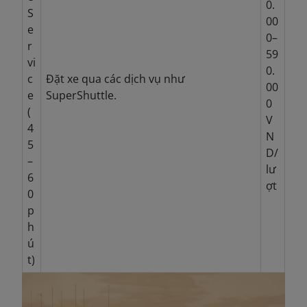
0.
S
00
e
0–
r
59
vi
0.
c
Đặt xe qua các dịch vụ như
00
e
SuperShuttle.
0
(
V
4
N
5
D/
–
lư
6
ợt
0
p
h
ú
t)