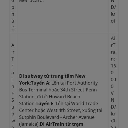
0
MetroCard.
N
p
D/
h
lư
ú
ợt
t)
Ai
A
rT
ir
rai
T
n:
r
16
a
0.
Đi subway từ trung tâm New
i
00
York
:
Tuyến A
: Lên tại Port Authority
n
0
Bus Terminal hoặc 34th Street-Penn
+
V
Station, đi tới Howard Beach
S
N
Station.
Tuyến E
: Lên tại World Trade
u
D/
Center hoặc West 4th Street, xuống tại
b
lư
Sutphin Boulevard - Archer Avenue
w
ợt
(Jamaica).
Đi AirTrain từ trạm
a
Su