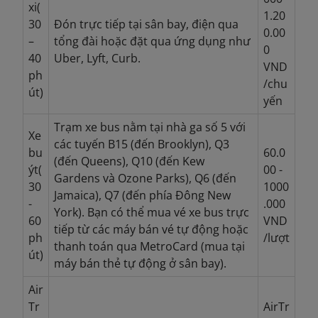
xi(
1.20
30
Đón trực tiếp tại sân bay, điện qua
0.00
–
tổng đài hoặc đặt qua ứng dụng như
0
40
Uber, Lyft, Curb.
VND
ph
/chu
út)
yến
Trạm xe bus nằm tại nhà ga số 5 với
Xe
các tuyến B15 (đến Brooklyn), Q3
bu
60.0
(đến Queens), Q10 (đến Kew
ýt(
00 -
Gardens và Ozone Parks), Q6 (đến
30
1000
Jamaica), Q7 (đến phía Đông New
-
.000
York). Bạn có thể mua vé xe bus trực
60
VND
tiếp từ các máy bán vé tự động hoặc
ph
/lượt
thanh toán qua MetroCard (mua tại
út)
máy bán thẻ tự động ở sân bay).
Air
Tr
AirTr