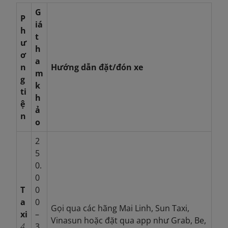
G
P
iá
h
t
ư
h
ơ
a
n
Hướng dẫn đặt/đón xe
m
g
k
ti
h
ệ
ả
n
o
2
5
0.
0
T
0
a
0
Gọi qua các hãng Mai Linh, Sun Taxi,
xi
–
Vinasun hoặc đặt qua app như Grab, Be,
4
3