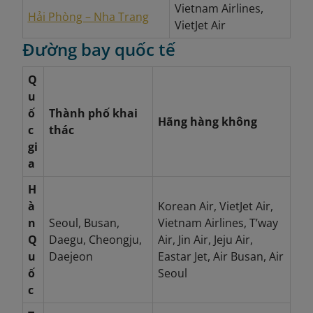
Vietnam Airlines,
Hải Phòng – Nha Trang
VietJet Air
Đường bay quốc tế
Q
u
ố
Thành phố khai
Hãng hàng không
c
thác
gi
a
H
à
Korean Air, VietJet Air,
n
Seoul, Busan,
Vietnam Airlines, T’way
Q
Daegu, Cheongju,
Air, Jin Air, Jeju Air,
u
Daejeon
Eastar Jet, Air Busan, Air
ố
Seoul
c