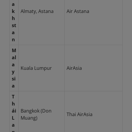
a
k
Almaty, Astana
Air Astana
h
st
a
n
M
al
a
Kuala Lumpur
AirAsia
y
si
a
T
h
ái
Bangkok (Don
Thai AirAsia
L
Muang)
a