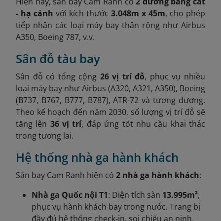
Hiện nay, sân bay Cam Ranh có
2 đường băng cất
- hạ cánh
với kích thước
3.048m x 45m
, cho phép
tiếp nhận các loại máy bay thân rộng như Airbus
A350, Boeing 787, v.v.
Sân đỗ tàu bay
Sân đỗ có tổng cộng
26 vị trí đỗ
, phục vụ nhiều
loại máy bay như Airbus (A320, A321, A350), Boeing
(B737, B767, B777, B787), ATR-72 và tương đương.
Theo kế hoạch đến năm 2030, số lượng vị trí đỗ sẽ
tăng lên
36 vị trí
, đáp ứng tốt nhu cầu khai thác
trong tương lai.
Hệ thống nhà ga hành khách
Sân bay Cam Ranh hiện có
2 nhà ga hành khách
:
Nhà ga Quốc nội T1
: Diện tích sàn
13.995m²
,
phục vụ hành khách bay trong nước. Trang bị
đầy đủ hệ thống check-in, soi chiếu an ninh,