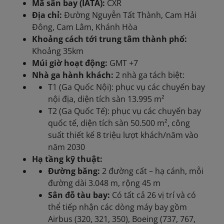
Mã sân bay (IATA):
CXR
Địa chỉ:
Đường Nguyễn Tất Thành, Cam Hải
Đông, Cam Lâm, Khánh Hòa
Khoảng cách tới trung tâm thành phố:
Khoảng 35km
Múi giờ hoạt động:
GMT +7
Nhà ga hành khách:
2 nhà ga tách biệt:
T1 (Ga Quốc Nội): phục vụ các chuyến bay
nội địa, diện tích sàn 13.995 m²
T2 (Ga Quốc Tế): phục vụ các chuyến bay
quốc tế, diện tích sàn 50.500 m², công
suất thiết kế 8 triệu lượt khách/năm vào
năm 2030
Hạ tầng kỹ thuật:
Đường băng:
2 đường cất – hạ cánh, mỗi
đường dài 3.048 m, rộng 45 m
Sân đỗ tàu bay:
Có tất cả 26 vị trí và có
thể tiếp nhận các dòng máy bay gồm
Airbus (320, 321, 350), Boeing (737, 767,