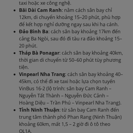
taxi hoặc xe công nghệ.
Bãi Dài Cam Ranh
: nằm cách sân bay chỉ
12km, di chuyển khoảng 15–20 phút, phù hợp
để kết hợp nghỉ dưỡng ngay sau khi hạ cánh.
Đảo Bình Ba
: cách sân bay khoảng 17km đến
cảng Ba Ngòi, sau đó đi tàu ra đảo khoảng 15–
20 phút.
Tháp Bà Ponagar
: cách sân bay khoảng 40km,
thời gian di chuyển từ 50–60 phút tùy phương
tiện.
Vinpearl Nha Trang
: cách sân bay khoảng 40–
45km, có thể đi xe taxi hoặc lựa chọn tuyến
VinBus 16-2 (lộ trình: sân bay Cam Ranh –
Nguyễn Tất Thành – Nguyễn Đức Cảnh –
Hoàng Diệu – Trần Phú – Vinpearl Nha Trang).
Tỉnh Ninh Thuận
: từ sân bay Cam Ranh đến
trung tâm thành phố Phan Rang (Ninh Thuận)
khoảng 60km, mất 1,5 – 2 giờ đi ô tô theo
QL1A.