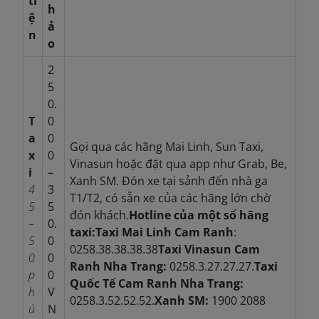
ti
h
ệ
ả
n
o
2
5
0.
T
0
a
0
Gọi qua các hãng Mai Linh, Sun Taxi,
x
0
Vinasun hoặc đặt qua app như Grab, Be,
i
–
Xanh SM. Đón xe tại sảnh đến nhà ga
4
3
T1/T2, có sẵn xe của các hãng lớn chờ
5
5
đón khách.
Hotline của một số hãng
–
0.
taxi:
Taxi Mai Linh Cam Ranh
:
5
0
0258.38.38.38.38
Taxi Vinasun Cam
0
0
Ranh Nha Trang:
0258.3.27.27.27.
Taxi
p
0
Quốc Tế Cam Ranh Nha Trang:
h
V
0258.3.52.52.52.
Xanh SM:
1900 2088
ú
N