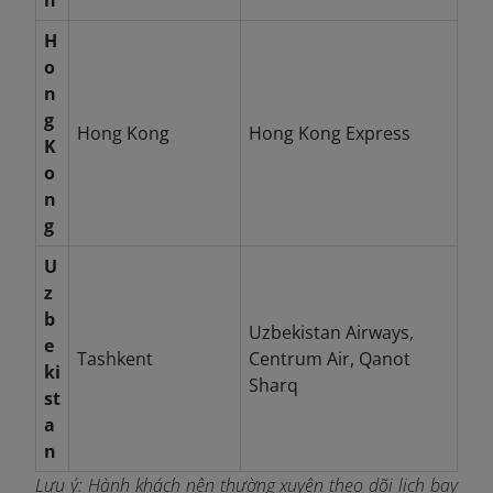
n
H
o
n
g
Hong Kong
Hong Kong Express
K
o
n
g
U
z
b
Uzbekistan Airways,
e
Tashkent
Centrum Air, Qanot
ki
Sharq
st
a
n
Lưu ý: Hành khách nên thường xuyên theo dõi lịch bay