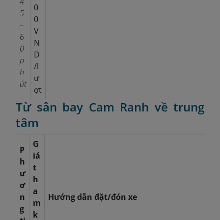
4
0
5
0
–
V
6
N
0
D
p
/l
h
ư
út
ợt
Từ sân bay Cam Ranh về trung
tâm
G
P
iá
h
t
ư
h
ơ
a
n
Hướng dẫn đặt/đón xe
m
g
k