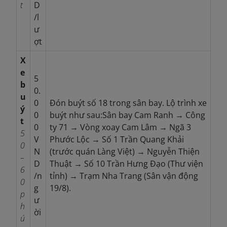
t
D
/l
ư
ợt
X
e
5
b
0.
u
0
Đón buýt số 18 trong sân bay. Lộ trình xe
ý
0
buýt như sau:Sân bay Cam Ranh → Công
t
0
ty 71 → Vòng xoay Cam Lâm → Ngã 3
5
V
Phước Lộc → Số 1 Trần Quang Khải
0
N
(trước quán Làng Việt) → Nguyễn Thiện
–
D
Thuật → Số 10 Trần Hưng Đạo (Thư viện
6
/n
tỉnh) → Trạm Nha Trang (Sân vận động
0
g
19/8).
p
ư
h
ời
ú