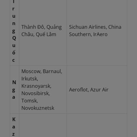
T
r
u
n
Thành Đô, Quảng
Sichuan Airlines, China
g
Châu, Quế Lâm
Southern, IrAero
Q
u
ố
c
Moscow, Barnaul,
Irkutsk,
N
Krasnoyarsk,
g
Aeroflot, Azur Air
Novosibirsk,
a
Tomsk,
Novokuznetsk
K
a
z