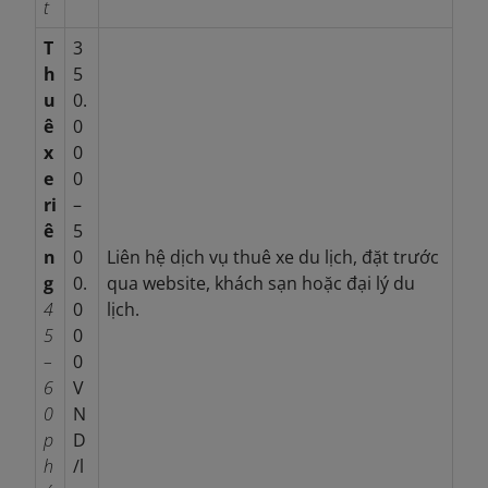
t
T
3
h
5
u
0.
ê
0
x
0
e
0
ri
–
ê
5
n
0
Liên hệ dịch vụ thuê xe du lịch, đặt trước
g
0.
qua website, khách sạn hoặc đại lý du
4
0
lịch.
5
0
–
0
6
V
0
N
p
D
h
/l