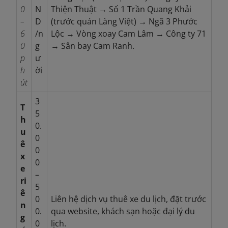
0
N
Thiện Thuật → Số 1 Trần Quang Khải
–
D
(trước quán Làng Việt) → Ngã 3 Phước
6
/n
Lộc → Vòng xoay Cam Lâm → Công ty 71
0
g
→ Sân bay Cam Ranh.
p
ư
h
ời
út
3
T
5
h
0.
u
0
ê
0
x
0
e
–
ri
5
ê
0
Liên hệ dịch vụ thuê xe du lịch, đặt trước
n
0.
qua website, khách sạn hoặc đại lý du
g
0
lịch.