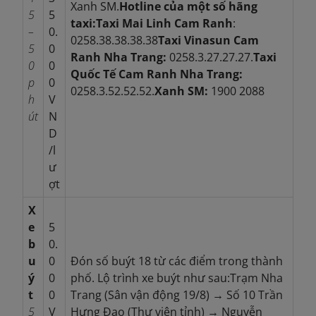
Xanh SM.
Hotline của một số hãng
5
5
taxi:
Taxi Mai Linh Cam Ranh
:
–
0.
0258.38.38.38.38
Taxi Vinasun Cam
5
0
Ranh Nha Trang:
0258.3.27.27.27.
Taxi
0
0
Quốc Tế Cam Ranh Nha Trang:
p
0
0258.3.52.52.52.
Xanh SM:
1900 2088
h
V
út
N
D
/l
ư
ợt
X
e
5
b
0.
u
0
Đón số buýt 18 từ các điểm trong thành
ý
0
phố. Lộ trình xe buýt như sau:Trạm Nha
t
0
Trang (Sân vận động 19/8) → Số 10 Trần
5
V
Hưng Đạo (Thư viện tỉnh) → Nguyễn