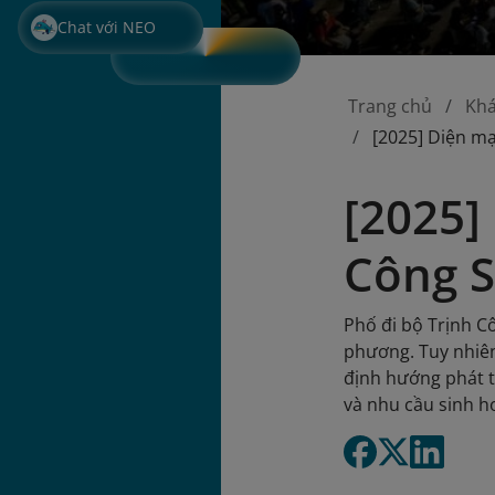
Chat với NEO
Trang chủ
Kh
[2025] Diện mạ
[2025]
Công S
Phố đi bộ Trịnh C
phương. Tuy nhiê
định hướng phát t
và nhu cầu sinh h