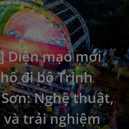
5] Diện mạo mới
hố đi bộ Trịnh
Sơn: Nghệ thuật,
i và trải nghiệm