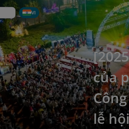
VI
[202
của p
Công 
lễ hộ