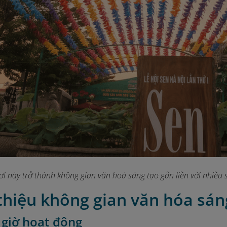
ơi này trở thành không gian văn hoá sáng tạo gắn liền với nhiều
 thiệu không gian văn hóa sá
í, giờ hoạt động