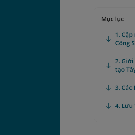
Mục lục
1. Cập
Công S
2. Giớ
tạo Tâ
3. Các
4. Lưu