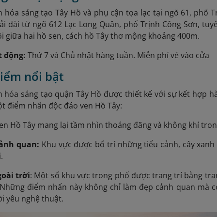
 hóa sáng tạo Tây Hồ và phụ cận tọa lạc tại ngõ 61, phố 
ải dài từ ngõ 612 Lạc Long Quân, phố Trịnh Công Sơn, tuyế
i giữa hai hồ sen, cách hồ Tây thơ mộng khoảng 400m.
t động:
Thứ 7 và Chủ nhật hàng tuần. Miễn phí vé vào cửa
điểm nổi bật
 hóa sáng tạo quận Tây Hồ được thiết kế với sự kết hợp hà
ột điểm nhấn độc đáo ven Hồ Tây:
en Hồ Tây mang lại tầm nhìn thoáng đãng và không khí tron
cảnh quan:
Khu vực được bố trí những tiểu cảnh, cây xanh
.
oài trời
: Một số khu vực trong phố được trang trí bằng tr
. Những điểm nhấn này không chỉ làm đẹp cảnh quan mà c
ời yêu nghệ thuật.