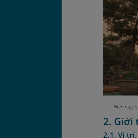
Hiện nay, n
2. Giới
2.1. Vị tr