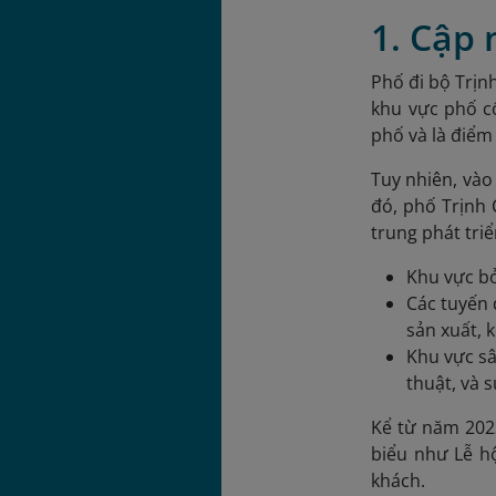
1. Cập 
Phố đi bộ Trịn
khu vực phố c
phố và là điểm
Tuy nhiên, vào
đó, phố Trịnh
trung phát tri
Khu vực bỏ
Các tuyến
sản xuất, 
Khu vực sâ
thuật, và 
Kể từ năm 2023
biểu như Lễ h
khách.