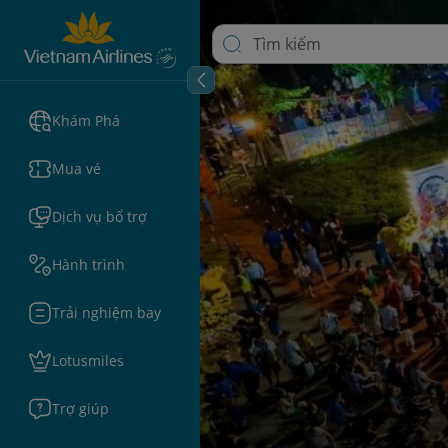
Khám Phá
Mua vé
Dịch vụ bổ trợ
Hành trình
Trải nghiệm bay
Lotusmiles
Trợ giúp