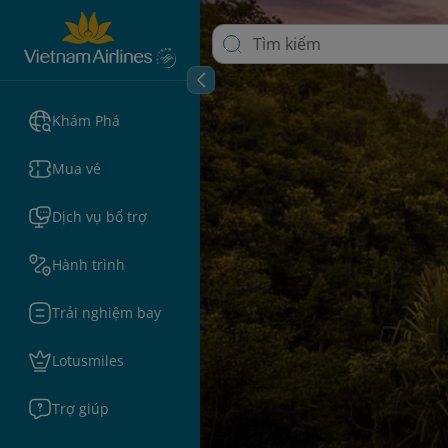
Khám Phá
Mua vé
Dịch vụ bổ trợ
Hành trình
Trải nghiệm bay
Lotusmiles
Trợ giúp