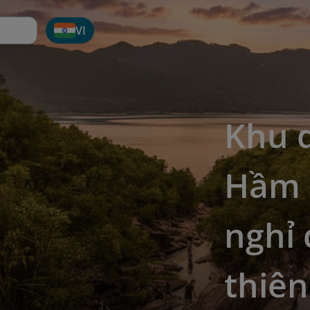
VI
Khu d
Hầm 
nghỉ 
thiên