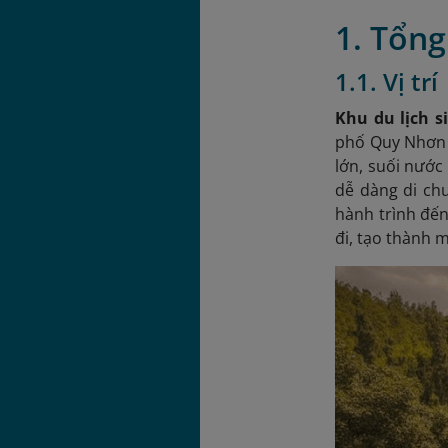
1. Tổng
1.1. Vị trí
Khu du lịch s
phố Quy Nhơ
lớn, suối nước
dễ dàng di chu
hành trình đế
đi, tạo thành m