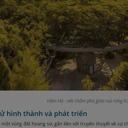
Hầm Hô - nét chấm phá giữa núi rừng hù
 sử hình thành và phát triển
một vùng đất hoang sơ, gắn liền với truyền thuyết về sự 