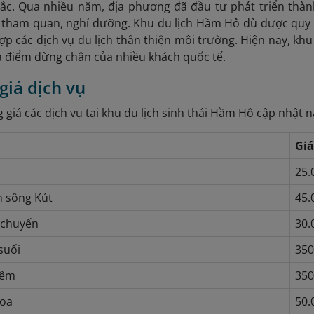
ắc. Qua nhiều năm, địa phương đã đầu tư phát triển thành 
 tham quan, nghỉ dưỡng. Khu du lịch Hầm Hô dù được quy 
hợp các dịch vụ du lịch thân thiện môi trường. Hiện nay, kh
à điểm dừng chân của nhiều khách quốc tế.
giá dịch vụ
g giá các dịch vụ tại khu du lịch sinh thái Hầm Hô cập nhật 
Gi
25.
n sông Kút
45.
 chuyến
30.
suối
350
đêm
350
loa
50.