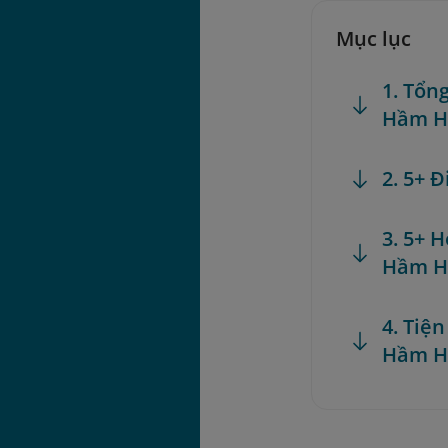
Mục lục
1. Tổn
Hầm H
2. 5+ 
3. 5+ H
Hầm H
4. Tiện
Hầm H