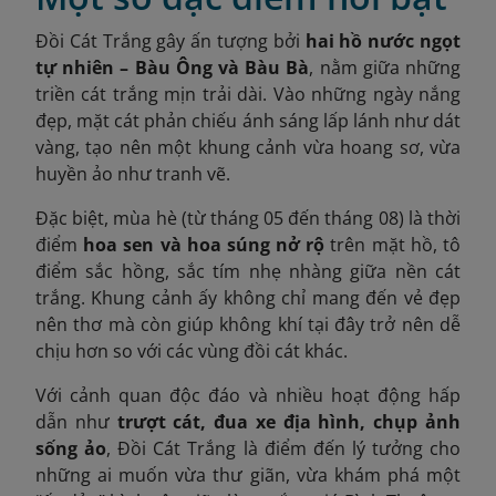
Đồi Cát Trắng gây ấn tượng bởi
hai hồ nước ngọt
tự nhiên – Bàu Ông và Bàu Bà
, nằm giữa những
triền cát trắng mịn trải dài. Vào những ngày nắng
đẹp, mặt cát phản chiếu ánh sáng lấp lánh như dát
vàng, tạo nên một khung cảnh vừa hoang sơ, vừa
huyền ảo như tranh vẽ.
Đặc biệt, mùa hè (từ tháng 05 đến tháng 08) là thời
điểm
hoa sen và hoa súng nở rộ
trên mặt hồ, tô
điểm sắc hồng, sắc tím nhẹ nhàng giữa nền cát
trắng. Khung cảnh ấy không chỉ mang đến vẻ đẹp
nên thơ mà còn giúp không khí tại đây trở nên dễ
chịu hơn so với các vùng đồi cát khác.
Với cảnh quan độc đáo và nhiều hoạt động hấp
dẫn như
trượt cát, đua xe địa hình, chụp ảnh
sống ảo
, Đồi Cát Trắng là điểm đến lý tưởng cho
những ai muốn vừa thư giãn, vừa khám phá một