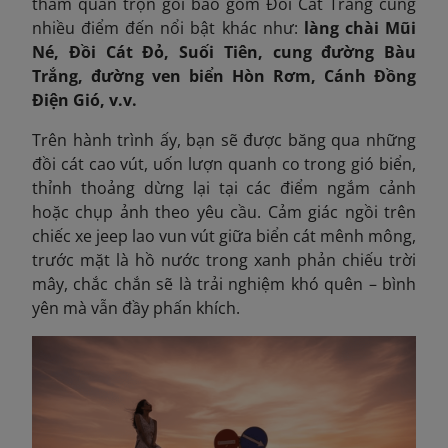
tham quan trọn gói bao gồm Đồi Cát Trắng cùng
nhiều điểm đến nổi bật khác như:
làng chài Mũi
Né, Đồi Cát Đỏ, Suối Tiên, cung đường Bàu
Trắng, đường ven biển Hòn Rơm, Cánh Đồng
Điện Gió, v.v.
Trên hành trình ấy, bạn sẽ được băng qua những
đồi cát cao vút, uốn lượn quanh co trong gió biển,
thỉnh thoảng dừng lại tại các điểm ngắm cảnh
hoặc chụp ảnh theo yêu cầu. Cảm giác ngồi trên
chiếc xe jeep lao vun vút giữa biển cát mênh mông,
trước mặt là hồ nước trong xanh phản chiếu trời
mây, chắc chắn sẽ là trải nghiệm khó quên – bình
yên mà vẫn đầy phấn khích.