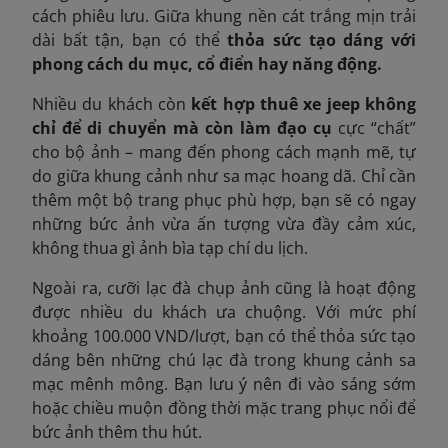
cách phiêu lưu. Giữa khung nền cát trắng mịn trải
dài bất tận, bạn có thể
thỏa sức tạo dáng với
phong cách du mục, cổ điển hay năng động.
Nhiều du khách còn
kết hợp thuê xe jeep không
chỉ để di chuyển mà còn làm đạo cụ
cực “chất”
cho bộ ảnh – mang đến phong cách mạnh mẽ, tự
do giữa khung cảnh như sa mạc hoang dã. Chỉ cần
thêm một bộ trang phục phù hợp, bạn sẽ có ngay
những bức ảnh vừa ấn tượng vừa đầy cảm xúc,
không thua gì ảnh bìa tạp chí du lịch.
Ngoài ra, cưỡi lạc đà chụp ảnh cũng là hoạt động
được nhiều du khách ưa chuộng. Với mức phí
khoảng 100.000 VND/lượt, bạn có thể thỏa sức tạo
dáng bên những chú lạc đà trong khung cảnh sa
mạc mênh mông. Bạn lưu ý nên đi vào sáng sớm
hoặc chiều muộn đồng thời mặc trang phục nổi để
bức ảnh thêm thu hút.