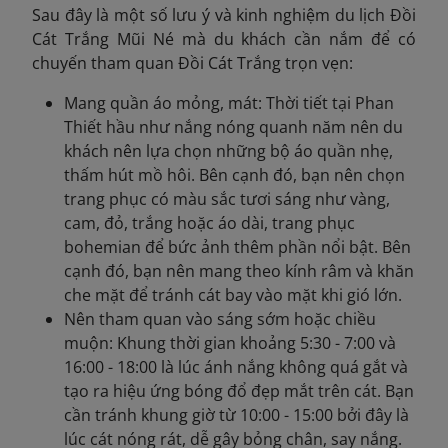
Sau đây là một số lưu ý và kinh nghiệm du lịch Đồi
Cát Trắng Mũi Né mà du khách cần nắm để có
chuyến tham quan Đồi Cát Trắng trọn vẹn:
Mang quần áo mỏng, mát: Thời tiết tại Phan
Thiết hầu như nắng nóng quanh năm nên du
khách nên lựa chọn những bộ áo quần nhẹ,
thấm hút mồ hôi. Bên cạnh đó, bạn nên chọn
trang phục có màu sắc tươi sáng như vàng,
cam, đỏ, trắng hoặc áo dài, trang phục
bohemian để bức ảnh thêm phần nổi bật. Bên
cạnh đó, bạn nên mang theo kính râm và khăn
che mặt để tránh cát bay vào mặt khi gió lớn.
Nên tham quan vào sáng sớm hoặc chiều
muộn: Khung thời gian khoảng 5:30 - 7:00 và
16:00 - 18:00 là lúc ánh nắng không quá gắt và
tạo ra hiệu ứng bóng đổ đẹp mắt trên cát. Bạn
cần tránh khung giờ từ 10:00 - 15:00 bởi đây là
lúc cát nóng rát, dễ gây bỏng chân, say nắng.