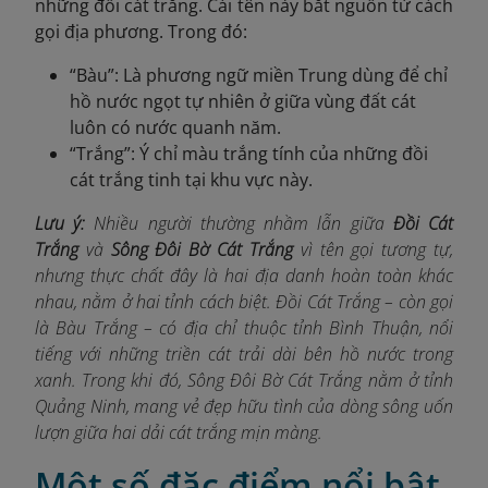
những đồi cát trắng. Cái tên này bắt nguồn từ cách
gọi địa phương. Trong đó:
“Bàu”: Là phương ngữ miền Trung dùng để chỉ
hồ nước ngọt tự nhiên ở giữa vùng đất cát
luôn có nước quanh năm.
“Trắng”: Ý chỉ màu trắng tính của những đồi
cát trắng tinh tại khu vực này.
Lưu ý:
Nhiều người thường nhầm lẫn giữa
Đồi Cát
Trắng
và
Sông Đôi Bờ Cát Trắng
vì tên gọi tương tự,
nhưng thực chất đây là hai địa danh hoàn toàn khác
nhau, nằm ở hai tỉnh cách biệt. Đồi Cát Trắng – còn gọi
là Bàu Trắng – có địa chỉ thuộc tỉnh Bình Thuận, nổi
tiếng với những triền cát trải dài bên hồ nước trong
xanh. Trong khi đó, Sông Đôi Bờ Cát Trắng nằm ở tỉnh
Quảng Ninh, mang vẻ đẹp hữu tình của dòng sông uốn
lượn giữa hai dải cát trắng mịn màng.
Một số đặc điểm nổi bật