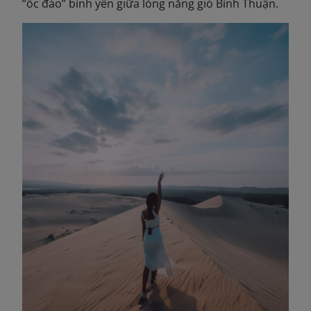
“ốc đảo” bình yên giữa lòng nắng gió Bình Thuận.