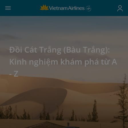
Đồi Cát Trắng (Bàu Trắng):
Kinh nghiệm khám phá từ A
- Z